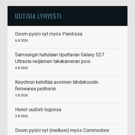
UUTISIA LYHYESTI
Doom pyörii nyt myös Paintissa
6.8.2026
Samsungin huhutaan tiputtavan Galaxy S27
Ultrasta neljännen takakameran pois
6.8.2026
Keychron kehittää avoimen lähdekoodin
firmwarea pelihiiriin
5.8.2026
Honor uudisti logonsa
5.8.2026
Doom pyörii nyt (melkein) myös Commodore