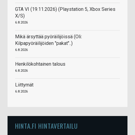
GTA VI (19.11.2026) (Playstation 5, Xbox Series
X/S)
6.8.2026
Mikä ärsyttää pyöräilijöissä (Oli:
Kilpapyöräilijöiden "pakat"..)
6.8.2026
Henkilökohtainen talous
6.8.2026
Liittymät
6.8.2026
HINTA.FI HINTAVERTAILU