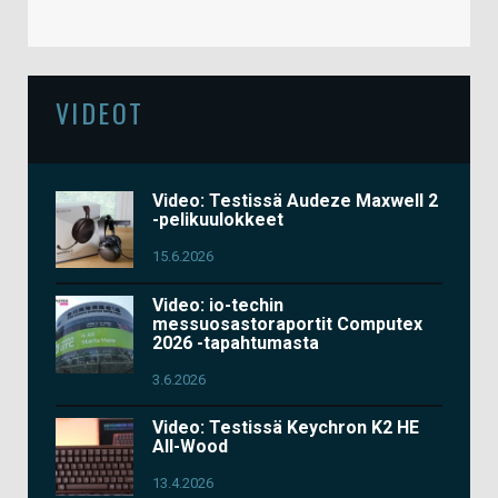
VIDEOT
Video: Testissä Audeze Maxwell 2
-pelikuulokkeet
15.6.2026
Video: io-techin
messuosastoraportit Computex
2026 -tapahtumasta
3.6.2026
Video: Testissä Keychron K2 HE
All-Wood
13.4.2026