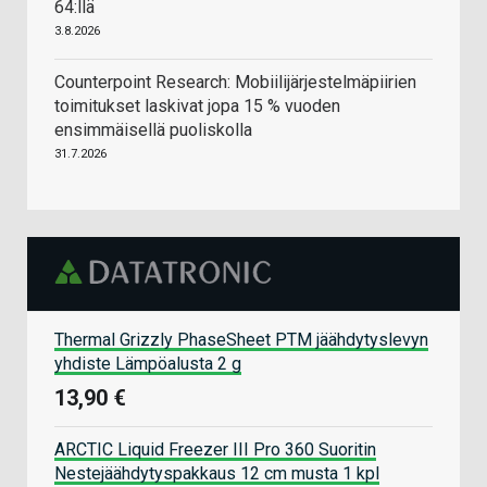
64:llä
3.8.2026
Counterpoint Research: Mobiilijärjestelmäpiirien
toimitukset laskivat jopa 15 % vuoden
ensimmäisellä puoliskolla
31.7.2026
Thermal Grizzly PhaseSheet PTM jäähdytyslevyn
yhdiste Lämpöalusta 2 g
13,90 €
ARCTIC Liquid Freezer III Pro 360 Suoritin
Nestejäähdytyspakkaus 12 cm musta 1 kpl