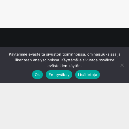
© S&J Media Oy
Käytämme evästeitä sivuston toiminnoissa, ominaisuuksissa ja
liikenteen analysoinnissa. Käyttämällä sivustoa hyväksyt
evästeiden käytön.
Ok
En hyväksy
Lisätietoja
;