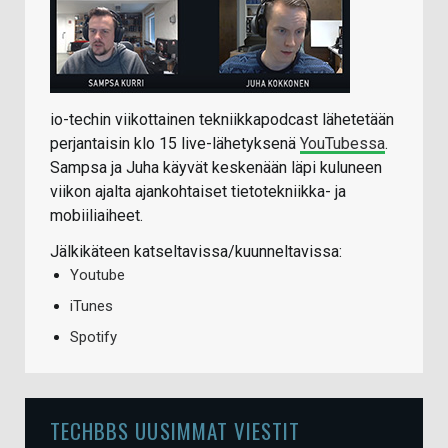
io-techin viikottainen tekniikkapodcast lähetetään
perjantaisin klo 15 live-lähetyksenä
YouTubessa
.
Sampsa ja Juha käyvät keskenään läpi kuluneen
viikon ajalta ajankohtaiset tietotekniikka- ja
mobiiliaiheet.
Jälkikäteen katseltavissa/kuunneltavissa:
Youtube
iTunes
Spotify
TECHBBS UUSIMMAT VIESTIT