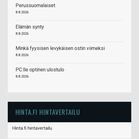
Perussuomalaiset
8.8.2026
Elämän synty
8.8.2026
Minkä fyysisen levykäisen ostin viimeksi
8.8.2026
PC:lle optinen ulostulo
8.8.2026
HINTA.FI HINTAVERTAILU
Hinta.fi hintavertailu