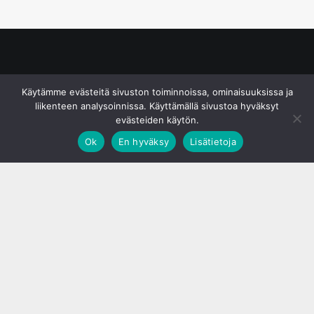
© S&J Media Oy
Käytämme evästeitä sivuston toiminnoissa, ominaisuuksissa ja
liikenteen analysoinnissa. Käyttämällä sivustoa hyväksyt
evästeiden käytön.
Ok
En hyväksy
Lisätietoja
;