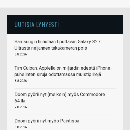
UUTISIA LYHYESTI
Samsungin huhutaan tiputtavan Galaxy S27
Ultrasta neljännen takakameran pois
8.8.2026
Tim Culpan: Applella on miljardin edestä iPhone-
puhelinten siruja odottamassa muistipiirejä
8.8.2026
Doom pyörii nyt (melkein) myös Commodore
64:llä
7.8.2026
Doom pyörii nyt myös Paintissa
6.8.2026