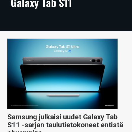
Galaxy Tab S11
ARTIKKELIT
VIDEOT
TECHBBS
TIETOA
HINTA.FI
KAUPPA
VAIHDA TEEMA
HAKU
Samsung julkaisi uudet Galaxy Tab
S11 -sarjan taulutietokoneet entistä