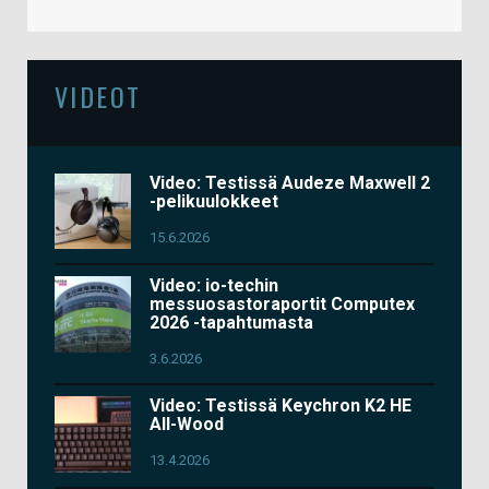
VIDEOT
Video: Testissä Audeze Maxwell 2
-pelikuulokkeet
15.6.2026
Video: io-techin
messuosastoraportit Computex
2026 -tapahtumasta
3.6.2026
Video: Testissä Keychron K2 HE
All-Wood
13.4.2026