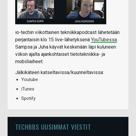
io-techin viikottainen tekniikkapodcast lähetetään
perjantaisin klo 15 live-lähetyksenä
YouTubessa
.
Sampsa ja Juha käyvät keskenään läpi kuluneen
viikon ajalta ajankohtaiset tietotekniikka- ja
mobiiliaiheet.
Jälkikäteen katseltavissa/kuunneltavissa:
Youtube
iTunes
Spotify
TECHBBS UUSIMMAT VIESTIT