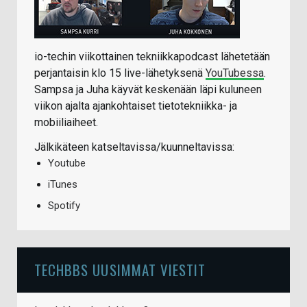
io-techin viikottainen tekniikkapodcast lähetetään
perjantaisin klo 15 live-lähetyksenä
YouTubessa
.
Sampsa ja Juha käyvät keskenään läpi kuluneen
viikon ajalta ajankohtaiset tietotekniikka- ja
mobiiliaiheet.
Jälkikäteen katseltavissa/kuunneltavissa:
Youtube
iTunes
Spotify
TECHBBS UUSIMMAT VIESTIT