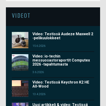
VIDEOT
Video: Testissä Audeze Maxwell 2
-pelikuulokkeet
15.6.2026
Video: io-techin
messuosastoraportit Computex
2026 -tapahtumasta
3.6.2026
Video: Testissä Keychron K2 HE
All-Wood
13.4.2026
Uusi artikkeli & video: Testissä