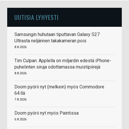
UUTISIA LYHYESTI
Samsungin huhutaan tiputtavan Galaxy S27
Ultrasta neljännen takakameran pois
8.8.2026
Tim Culpan: Applella on miljardin edestä iPhone-
puhelinten siruja odottamassa muistipiirejä
8.8.2026
Doom pyörii nyt (melkein) myös Commodore
64:llä
7.8.2026
Doom pyörii nyt myös Paintissa
6.8.2026