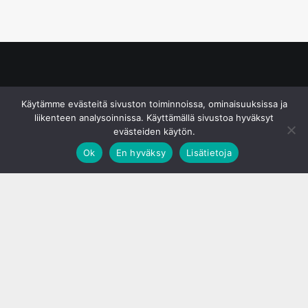
© S&J Media Oy
Käytämme evästeitä sivuston toiminnoissa, ominaisuuksissa ja
liikenteen analysoinnissa. Käyttämällä sivustoa hyväksyt
evästeiden käytön.
Ok
En hyväksy
Lisätietoja
;