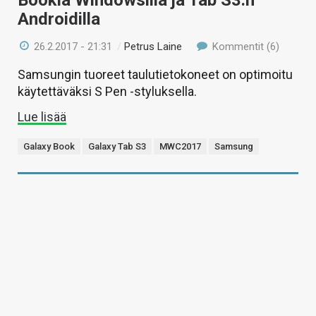
Bookia Windowsilla ja Tab S3:n
Androidilla
26.2.2017 - 21:31
/
Petrus Laine
Kommentit (6)
Samsungin tuoreet taulutietokoneet on optimoitu
käytettäväksi S Pen -styluksella.
Lue lisää
Galaxy Book
Galaxy Tab S3
MWC2017
Samsung