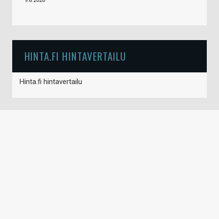
9.8.2026
HINTA.FI HINTAVERTAILU
Hinta.fi hintavertailu