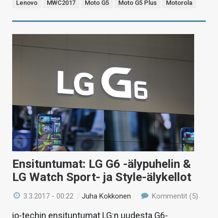
Lenovo
MWC2017
Moto G5
Moto G5 Plus
Motorola
Ensituntumat: LG G6 -älypuhelin &
LG Watch Sport- ja Style-älykellot
3.3.2017 - 00:22
/
Juha Kokkonen
Kommentit (5)
io-techin ensituntumat LG:n uudesta G6-