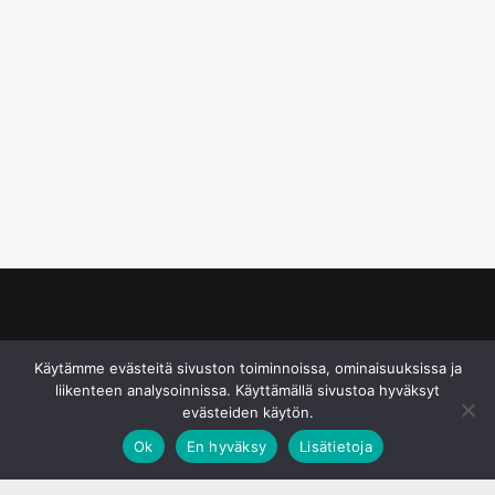
© S&J Media Oy
Käytämme evästeitä sivuston toiminnoissa, ominaisuuksissa ja
liikenteen analysoinnissa. Käyttämällä sivustoa hyväksyt
evästeiden käytön.
Ok
En hyväksy
Lisätietoja
;