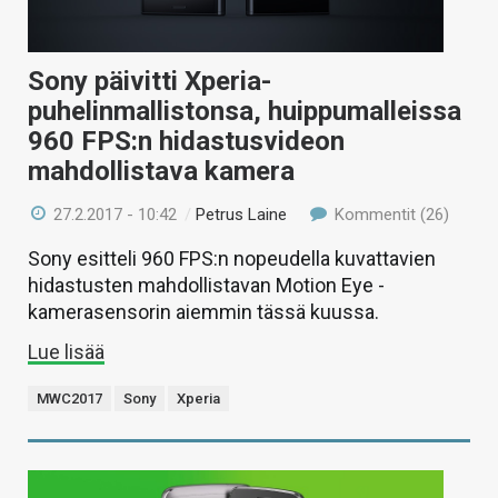
Sony päivitti Xperia-
puhelinmallistonsa, huippumalleissa
960 FPS:n hidastusvideon
mahdollistava kamera
27.2.2017 - 10:42
/
Petrus Laine
Kommentit (26)
Sony esitteli 960 FPS:n nopeudella kuvattavien
hidastusten mahdollistavan Motion Eye -
kamerasensorin aiemmin tässä kuussa.
Lue lisää
MWC2017
Sony
Xperia