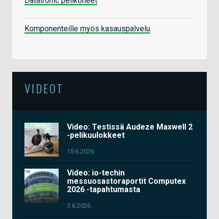
Datatronic pelikoneet
Komponenteille myös kasauspalvelu
VIDEOT
Video: Testissä Audeze Maxwell 2
-pelikuulokkeet
15.6.2026
Video: io-techin
messuosastoraportit Computex
2026 -tapahtumasta
3.6.2026