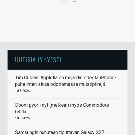
UUTISIA LYHYESTI
Tim Culpan: Applella on miljardin edestä iPhone-
puhelinten siruja odottamassa muistipiirejä
10.8.2026
Doom pyörii nyt (melkein) myös Commodore
64:llä
10.8.2026
Samsungin huhutaan tiputtavan Galaxy S27