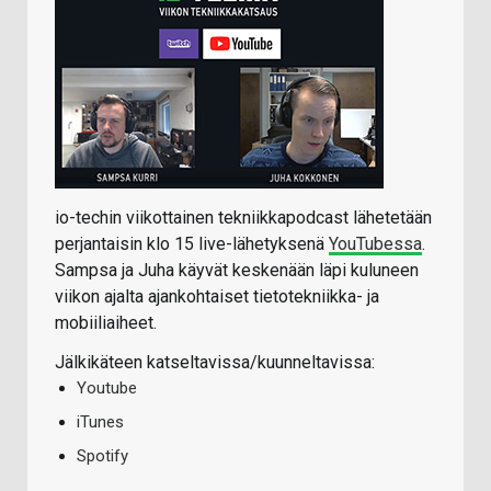
io-techin viikottainen tekniikkapodcast lähetetään
perjantaisin klo 15 live-lähetyksenä
YouTubessa
.
Sampsa ja Juha käyvät keskenään läpi kuluneen
viikon ajalta ajankohtaiset tietotekniikka- ja
mobiiliaiheet.
Jälkikäteen katseltavissa/kuunneltavissa:
Youtube
iTunes
Spotify