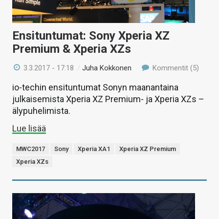
Ensituntumat: Sony Xperia XZ
Premium & Xperia XZs
3.3.2017 - 17:18
/
Juha Kokkonen
Kommentit (5)
io-techin ensituntumat Sonyn maanantaina
julkaisemista Xperia XZ Premium- ja Xperia XZs –
älypuhelimista.
Lue lisää
MWC2017
Sony
Xperia XA1
Xperia XZ Premium
Xperia XZs