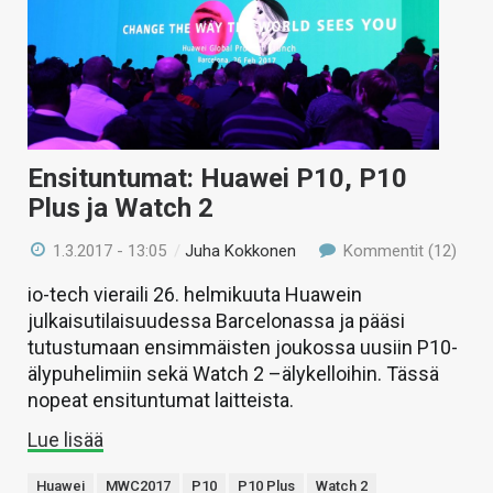
Ensituntumat: Huawei P10, P10
Plus ja Watch 2
1.3.2017 - 13:05
/
Juha Kokkonen
Kommentit (12)
io-tech vieraili 26. helmikuuta Huawein
julkaisutilaisuudessa Barcelonassa ja pääsi
tutustumaan ensimmäisten joukossa uusiin P10-
älypuhelimiin sekä Watch 2 –älykelloihin. Tässä
nopeat ensituntumat laitteista.
Lue lisää
Huawei
MWC2017
P10
P10 Plus
Watch 2