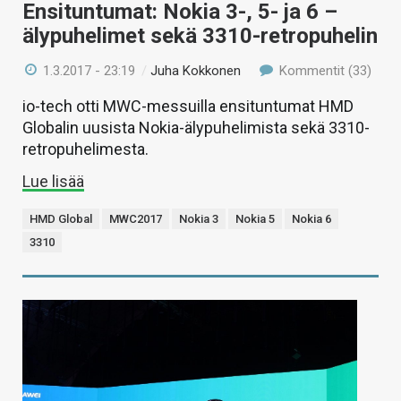
Ensituntumat: Nokia 3-, 5- ja 6 –
älypuhelimet sekä 3310-retropuhelin
1.3.2017 - 23:19
/
Juha Kokkonen
Kommentit (33)
io-tech otti MWC-messuilla ensituntumat HMD
Globalin uusista Nokia-älypuhelimista sekä 3310-
retropuhelimesta.
Lue lisää
HMD Global
MWC2017
Nokia 3
Nokia 5
Nokia 6
3310