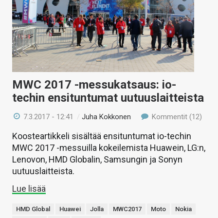
MWC 2017 -messukatsaus: io-
techin ensituntumat uutuuslaitteista
7.3.2017 - 12:41
/
Juha Kokkonen
Kommentit (12)
Koosteartikkeli sisältää ensituntumat io-techin
MWC 2017 -messuilla kokeilemista Huawein, LG:n,
Lenovon, HMD Globalin, Samsungin ja Sonyn
uutuuslaitteista.
Lue lisää
HMD Global
Huawei
Jolla
MWC2017
Moto
Nokia