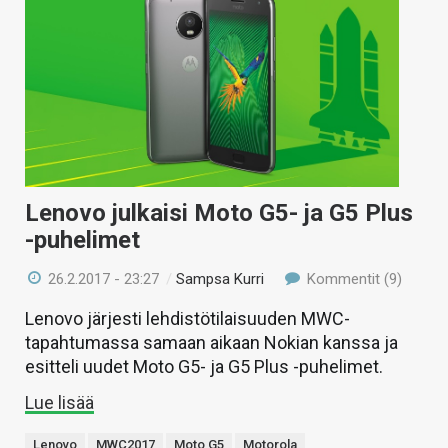
Lenovo julkaisi Moto G5- ja G5 Plus
-puhelimet
26.2.2017 - 23:27
/
Sampsa Kurri
Kommentit (9)
Lenovo järjesti lehdistötilaisuuden MWC-
tapahtumassa samaan aikaan Nokian kanssa ja
esitteli uudet Moto G5- ja G5 Plus -puhelimet.
Lue lisää
Lenovo
MWC2017
Moto G5
Motorola