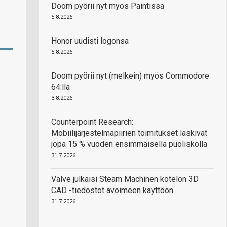
Doom pyörii nyt myös Paintissa
5.8.2026
Honor uudisti logonsa
5.8.2026
Doom pyörii nyt (melkein) myös Commodore
64:llä
3.8.2026
Counterpoint Research:
Mobiilijärjestelmäpiirien toimitukset laskivat
jopa 15 % vuoden ensimmäisellä puoliskolla
31.7.2026
Valve julkaisi Steam Machinen kotelon 3D
CAD -tiedostot avoimeen käyttöön
31.7.2026