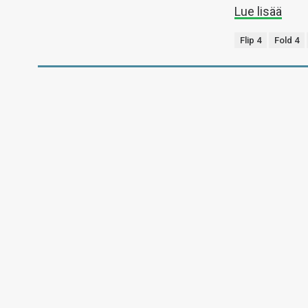
Lue lisää
Flip 4
Fold 4