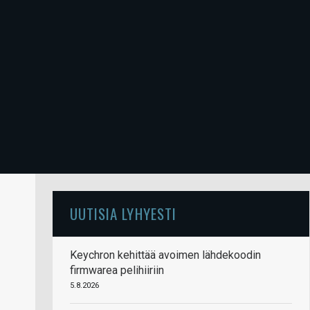
UUTISIA LYHYESTI
Keychron kehittää avoimen lähdekoodin
firmwarea pelihiiriin
5.8.2026