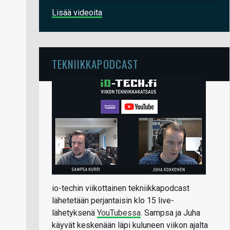
Lisää videoita
TEKNIIKKAPODCAST
io-techin viikottainen tekniikkapodcast
lähetetään perjantaisin klo 15 live-
lähetyksenä
YouTubessa
. Sampsa ja Juha
käyvät keskenään läpi kuluneen viikon ajalta