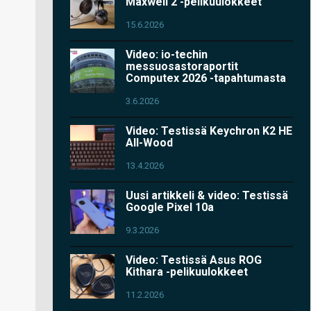
Maxwell 2 -pelikuulokkeet
15.6.2026
Video: io-techin
messuosastoraportit
Computex 2026 -tapahtumasta
3.6.2026
Video: Testissä Keychron K2 HE
All-Wood
13.4.2026
Uusi artikkeli & video: Testissä
Google Pixel 10a
9.3.2026
Video: Testissä Asus ROG
Kithara -pelikuulokkeet
11.2.2026