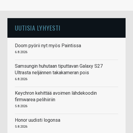
UUTISIA LYHYESTI
Doom pyörii nyt myös Paintissa
6.8.2026
Samsungin huhutaan tiputtavan Galaxy S27
Ultrasta neljännen takakameran pois
6.8.2026
Keychron kehittää avoimen lähdekoodin
firmwarea pelihiiriin
5.8.2026
Honor uudisti logonsa
5.8.2026