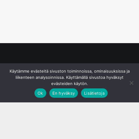
© S&J Media Oy
Käytämme evästeitä sivuston toiminnoissa, ominaisuuksissa ja
liikenteen analysoinnissa. Käyttämällä sivustoa hyväksyt
evästeiden käytön.
Ok
En hyväksy
Lisätietoja
;