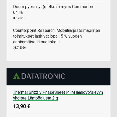
Doom pyörii nyt (melkein) myös Commodore
64:llä
3.8.2026
Counterpoint Research: Mobiilijärjestelmäpiirien
toimitukset laskivat jopa 15 % vuoden
ensimmäisellä puoliskolla
31.7.2026
Thermal Grizzly PhaseSheet PTM jäähdytyslevyn
yhdiste Lämpöalusta 2 g
13,90 €