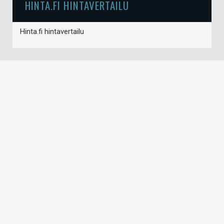
HINTA.FI HINTAVERTAILU
Hinta.fi hintavertailu