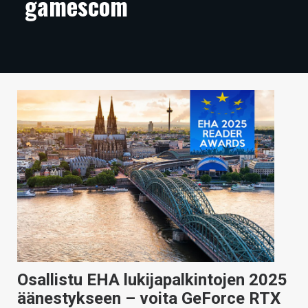
gamescom
ARTIKKELIT
VIDEOT
TECHBBS
TIETOA
HINTA.FI
KAUPPA
VAIHDA TEEMA
HAKU
Osallistu EHA lukijapalkintojen 2025
äänestykseen – voita GeForce RTX