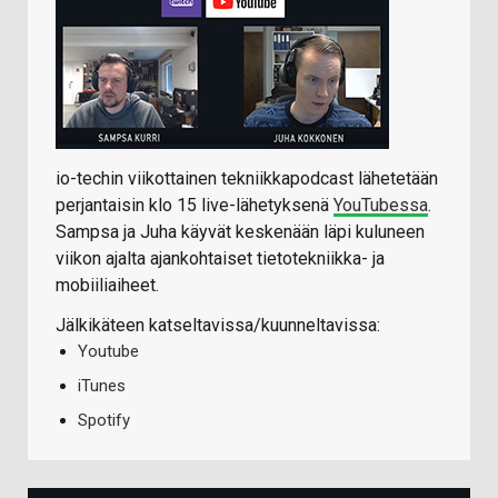
io-techin viikottainen tekniikkapodcast lähetetään
perjantaisin klo 15 live-lähetyksenä
YouTubessa
.
Sampsa ja Juha käyvät keskenään läpi kuluneen
viikon ajalta ajankohtaiset tietotekniikka- ja
mobiiliaiheet.
Jälkikäteen katseltavissa/kuunneltavissa:
Youtube
iTunes
Spotify