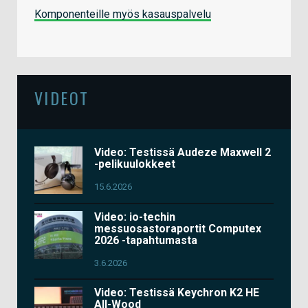
Komponenteille myös kasauspalvelu
VIDEOT
Video: Testissä Audeze Maxwell 2
-pelikuulokkeet
15.6.2026
Video: io-techin
messuosastoraportit Computex
2026 -tapahtumasta
3.6.2026
Video: Testissä Keychron K2 HE
All-Wood