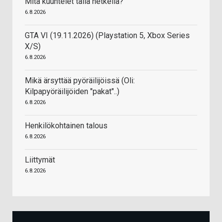
Mitä kuuntelet tällä hetkellä?
6.8.2026
GTA VI (19.11.2026) (Playstation 5, Xbox Series
X/S)
6.8.2026
Mikä ärsyttää pyöräilijöissä (Oli:
Kilpapyöräilijöiden "pakat"..)
6.8.2026
Henkilökohtainen talous
6.8.2026
Liittymät
6.8.2026