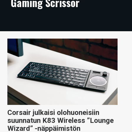
Gaming Scrissor
ARTIKKELIT
VIDEOT
TECHBBS
TIETOA
HINTA.FI
KAUPPA
VAIHDA TEEMA
HAKU
Corsair julkaisi olohuoneisiin
suunnatun K83 Wireless ”Lounge
Wizard” -näppäimistön