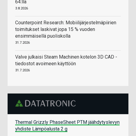
64:llä
3.8.2026
Counterpoint Research: Mobiilijärjestelmäpiirien
toimitukset laskivat jopa 15 % vuoden
ensimmäisellä puoliskolla
31.7.2026
Valve julkaisi Steam Machinen kotelon 3D CAD -
tiedostot avoimeen käyttöön
31.7.2026
Thermal Grizzly PhaseSheet PTM jäähdytyslevyn
yhdiste Lämpöalusta 2 g