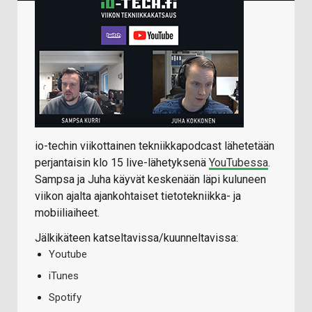
io-techin viikottainen tekniikkapodcast lähetetään
perjantaisin klo 15 live-lähetyksenä
YouTubessa
.
Sampsa ja Juha käyvät keskenään läpi kuluneen
viikon ajalta ajankohtaiset tietotekniikka- ja
mobiiliaiheet.
Jälkikäteen katseltavissa/kuunneltavissa:
Youtube
iTunes
Spotify