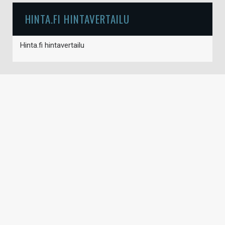
HINTA.FI HINTAVERTAILU
Hinta.fi hintavertailu