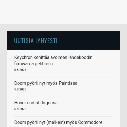
UUTISIA LYHYESTI
Keychron kehittää avoimen lähdekoodin
firmwarea pelihiiriin
5.8.2026
Doom pyörii nyt myös Paintissa
5.8.2026
Honor uudisti logonsa
5.8.2026
Doom pyörii nyt (melkein) myös Commodore