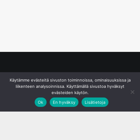
© S&J Media Oy
Käytämme evästeitä sivuston toiminnoissa, ominaisuuksissa ja
liikenteen analysoinnissa. Käyttämällä sivustoa hyväksyt
evästeiden käytön.
Ok
En hyväksy
Lisätietoja
;