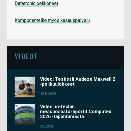
Datatronic pelikoneet
Komponenteille myös kasauspalvelu
VIDEOT
Video: Testissä Audeze Maxwell 2
-pelikuulokkeet
15.6.2026
Video: io-techin
messuosastoraportit Computex
2026 -tapahtumasta
3.6.2026