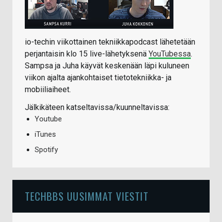
io-techin viikottainen tekniikkapodcast lähetetään
perjantaisin klo 15 live-lähetyksenä
YouTubessa
.
Sampsa ja Juha käyvät keskenään läpi kuluneen
viikon ajalta ajankohtaiset tietotekniikka- ja
mobiiliaiheet.
Jälkikäteen katseltavissa/kuunneltavissa:
Youtube
iTunes
Spotify
TECHBBS UUSIMMAT VIESTIT