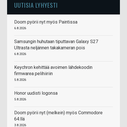
UUTISIA LYHYESTI
Doom pyörii nyt myös Paintissa
6.8.2026
Samsungin huhutaan tiputtavan Galaxy S27
Ultrasta neljännen takakameran pois
6.8.2026
Keychron kehittää avoimen lähdekoodin
firmwarea pelihiiriin
5.8.2026
Honor uudisti logonsa
5.8.2026
Doom pyörii nyt (melkein) myös Commodore
64:llä
3.8.2026