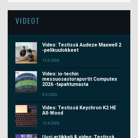
VIDEOT
Video: Testissä Audeze Maxwell 2
-pelikuulokkeet
15.6.2026
Video: io-techin
messuosastoraportit Computex
2026 -tapahtumasta
3.6.2026
Video: Testissä Keychron K2 HE
All-Wood
13.4.2026
Uusi artikkeli & video: Testissä