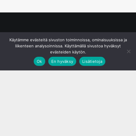
© S&J Media Oy
Käytämme evästeitä sivuston toiminnoissa, ominaisuuksissa ja
liikenteen analysoinnissa. Käyttämällä sivustoa hyväksyt
evästeiden käytön.
Ok
En hyväksy
Lisätietoja
;