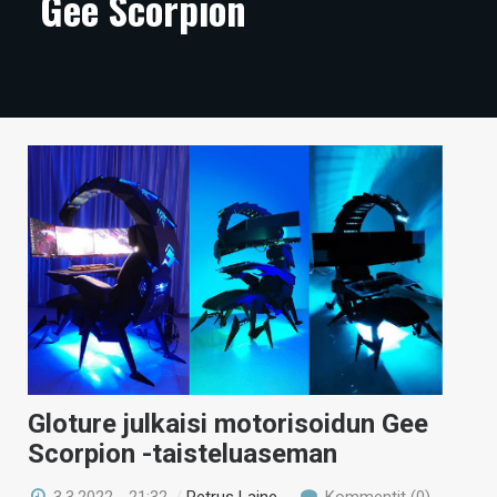
Gee Scorpion
ARTIKKELIT
VIDEOT
TECHBBS
TIETOA
HINTA.FI
KAUPPA
VAIHDA TEEMA
HAKU
Gloture julkaisi motorisoidun Gee
Scorpion -taisteluaseman