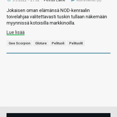
3.3.2022 - 21:32
/
Petrus Laine
Kommentit (0)
Jokaisen oman elämänsä NOD-kenraalin
toivelahjaa valitettavasti tuskin tullaan näkemään
myynnissä kotoisilla markkinoilla.
Lue lisää
Gee Scorpion
Gloture
Pelituoli
Pelituolit