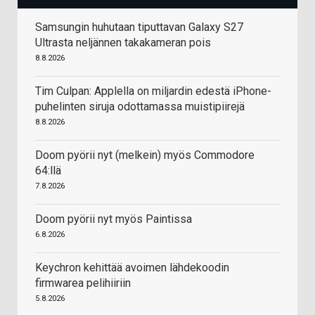
Samsungin huhutaan tiputtavan Galaxy S27
Ultrasta neljännen takakameran pois
8.8.2026
Tim Culpan: Applella on miljardin edestä iPhone-
puhelinten siruja odottamassa muistipiirejä
8.8.2026
Doom pyörii nyt (melkein) myös Commodore
64:llä
7.8.2026
Doom pyörii nyt myös Paintissa
6.8.2026
Keychron kehittää avoimen lähdekoodin
firmwarea pelihiiriin
5.8.2026