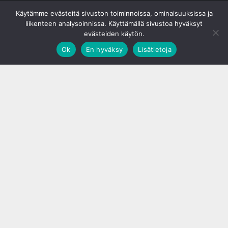
© S&J Media Oy
Käytämme evästeitä sivuston toiminnoissa, ominaisuuksissa ja
liikenteen analysoinnissa. Käyttämällä sivustoa hyväksyt
evästeiden käytön.
Ok
En hyväksy
Lisätietoja
;