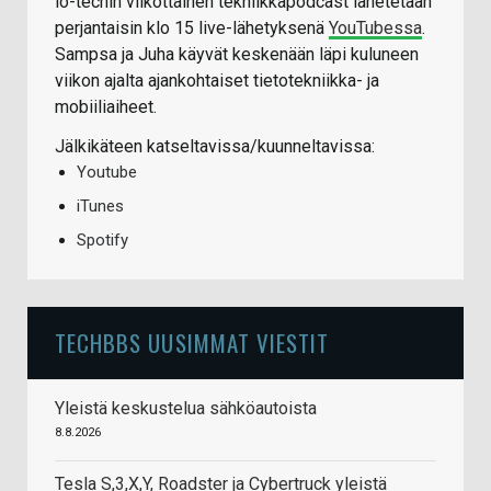
io-techin viikottainen tekniikkapodcast lähetetään
perjantaisin klo 15 live-lähetyksenä
YouTubessa
.
Sampsa ja Juha käyvät keskenään läpi kuluneen
viikon ajalta ajankohtaiset tietotekniikka- ja
mobiiliaiheet.
Jälkikäteen katseltavissa/kuunneltavissa:
Youtube
iTunes
Spotify
TECHBBS UUSIMMAT VIESTIT
Yleistä keskustelua sähköautoista
8.8.2026
Tesla S,3,X,Y, Roadster ja Cybertruck yleistä