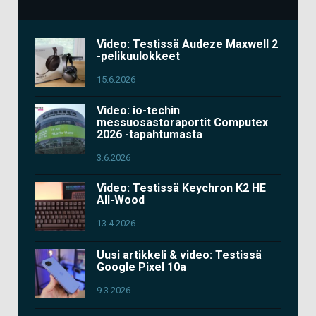
Video: Testissä Audeze Maxwell 2
-pelikuulokkeet
15.6.2026
Video: io-techin
messuosastoraportit Computex
2026 -tapahtumasta
3.6.2026
Video: Testissä Keychron K2 HE
All-Wood
13.4.2026
Uusi artikkeli & video: Testissä
Google Pixel 10a
9.3.2026