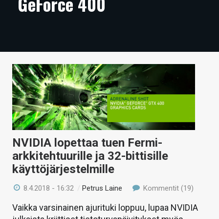
GeForce 400
ARTIKKELIT
VIDEOT
TECHBBS
TIETOA
HINTA.FI
KAUPPA
VAIHDA TEEMA
NVIDIA lopettaa tuen Fermi-
arkkitehtuurille ja 32-bittisille
käyttöjärjestelmille
HAKU
8.4.2018 - 16:32
/
Petrus Laine
Kommentit (19)
Vaikka varsinainen ajurituki loppuu, lupaa NVIDIA