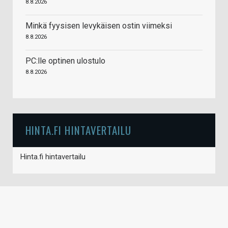
8.8.2026
Minkä fyysisen levykäisen ostin viimeksi
8.8.2026
PC:lle optinen ulostulo
8.8.2026
HINTA.FI HINTAVERTAILU
Hinta.fi hintavertailu