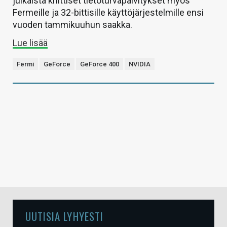
julkaista kriittiset tietoturvapäivitykset myös
Fermeille ja 32-bittisille käyttöjärjestelmille ensi
vuoden tammikuuhun saakka.
Lue lisää
Fermi
GeForce
GeForce 400
NVIDIA
UUTISIA LYHYESTI