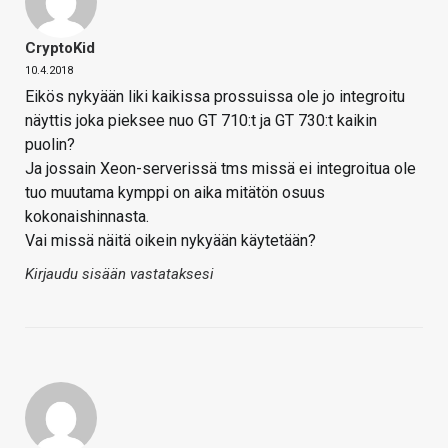
CryptoKid
10.4.2018
Eikös nykyään liki kaikissa prossuissa ole jo integroitu
näyttis joka pieksee nuo GT 710:t ja GT 730:t kaikin
puolin?
Ja jossain Xeon-serverissä tms missä ei integroitua ole
tuo muutama kymppi on aika mitätön osuus
kokonaishinnasta.
Vai missä näitä oikein nykyään käytetään?
Kirjaudu sisään vastataksesi