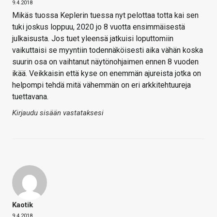
9.4.2018
Mikäs tuossa Keplerin tuessa nyt pelottaa totta kai sen
tuki joskus loppuu, 2020 jo 8 vuotta ensimmäisestä
julkaisusta. Jos tuet yleensä jatkuisi loputtomiin
vaikuttaisi se myyntiin todennäköisesti aika vähän koska
suurin osa on vaihtanut näytönohjaimen ennen 8 vuoden
ikää. Veikkaisin että kyse on enemmän ajureista jotka on
helpompi tehdä mitä vähemmän on eri arkkitehtuureja
tuettavana.
Kirjaudu sisään vastataksesi
Kaotik
9.4.2018