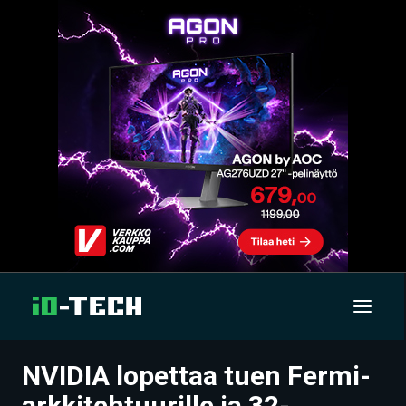
NVIDIA lopettaa tuen Fermi-
UUTISET
arkkitehtuurille ja 32-