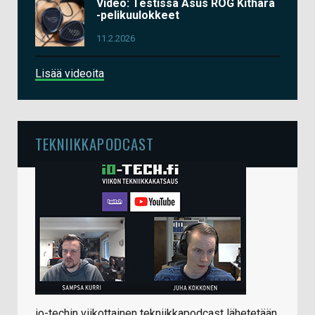
Video: Testissä Asus ROG Kithara
-pelikuulokkeet
11.2.2026
Lisää videoita
TEKNIIKKAPODCAST
io-techin viikottainen tekniikkapodcast lähetetään