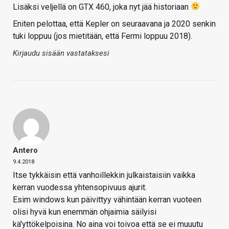
Lisäksi veljellä on GTX 460, joka nyt jää historiaan
Eniten pelottaa, että Kepler on seuraavana ja 2020 senkin
tuki loppuu (jos mietitään, että Fermi loppuu 2018).
Kirjaudu sisään vastataksesi
Antero
9.4.2018
Itse tykkäisin että vanhoillekkin julkaistaisiin vaikka
kerran vuodessa yhtensopivuus ajurit.
Esim windows kun päivittyy vähintään kerran vuoteen
olisi hyvä kun enemmän ohjaimia säilyisi
kä'yttökelpoisina. No aina voi toivoa että se ei muuutu