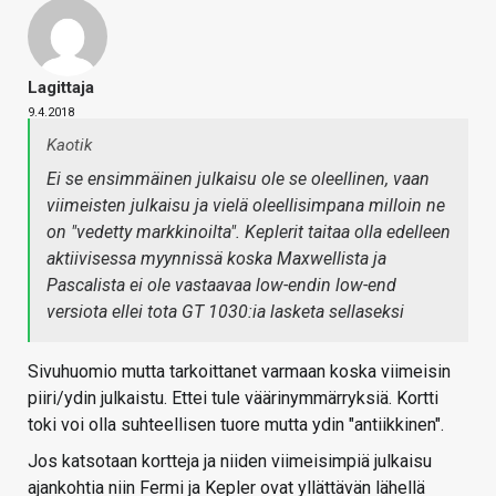
Lagittaja
9.4.2018
Kaotik
Ei se ensimmäinen julkaisu ole se oleellinen, vaan
viimeisten julkaisu ja vielä oleellisimpana milloin ne
on "vedetty markkinoilta". Keplerit taitaa olla edelleen
aktiivisessa myynnissä koska Maxwellista ja
Pascalista ei ole vastaavaa low-endin low-end
versiota ellei tota GT 1030:ia lasketa sellaseksi
Sivuhuomio mutta tarkoittanet varmaan koska viimeisin
piiri/ydin julkaistu. Ettei tule väärinymmärryksiä. Kortti
toki voi olla suhteellisen tuore mutta ydin "antiikkinen".
Jos katsotaan kortteja ja niiden viimeisimpiä julkaisu
ajankohtia niin Fermi ja Kepler ovat yllättävän lähellä