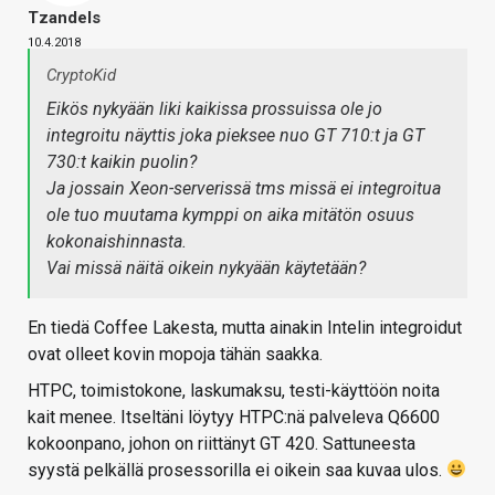
Tzandels
10.4.2018
CryptoKid
Eikös nykyään liki kaikissa prossuissa ole jo
integroitu näyttis joka pieksee nuo GT 710:t ja GT
730:t kaikin puolin?
Ja jossain Xeon-serverissä tms missä ei integroitua
ole tuo muutama kymppi on aika mitätön osuus
kokonaishinnasta.
Vai missä näitä oikein nykyään käytetään?
En tiedä Coffee Lakesta, mutta ainakin Intelin integroidut
ovat olleet kovin mopoja tähän saakka.
HTPC, toimistokone, laskumaksu, testi-käyttöön noita
kait menee. Itseltäni löytyy HTPC:nä palveleva Q6600
kokoonpano, johon on riittänyt GT 420. Sattuneesta
syystä pelkällä prosessorilla ei oikein saa kuvaa ulos.