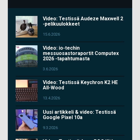
Video: Testissä Audeze Maxwell 2
-pelikuulokkeet
15.6.2026
Video: io-techin
messuosastoraportit Computex
2026 -tapahtumasta
3.6.2026
Video: Testissä Keychron K2 HE
All-Wood
13.4.2026
Uusi artikkeli & video: Testissä
Google Pixel 10a
9.3.2026