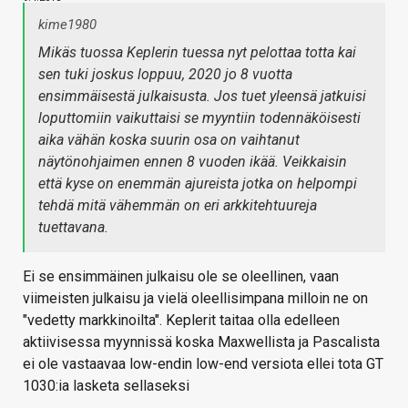
kime1980
Mikäs tuossa Keplerin tuessa nyt pelottaa totta kai
sen tuki joskus loppuu, 2020 jo 8 vuotta
ensimmäisestä julkaisusta. Jos tuet yleensä jatkuisi
loputtomiin vaikuttaisi se myyntiin todennäköisesti
aika vähän koska suurin osa on vaihtanut
näytönohjaimen ennen 8 vuoden ikää. Veikkaisin
että kyse on enemmän ajureista jotka on helpompi
tehdä mitä vähemmän on eri arkkitehtuureja
tuettavana.
Ei se ensimmäinen julkaisu ole se oleellinen, vaan
viimeisten julkaisu ja vielä oleellisimpana milloin ne on
"vedetty markkinoilta". Keplerit taitaa olla edelleen
aktiivisessa myynnissä koska Maxwellista ja Pascalista
ei ole vastaavaa low-endin low-end versiota ellei tota GT
1030:ia lasketa sellaseksi