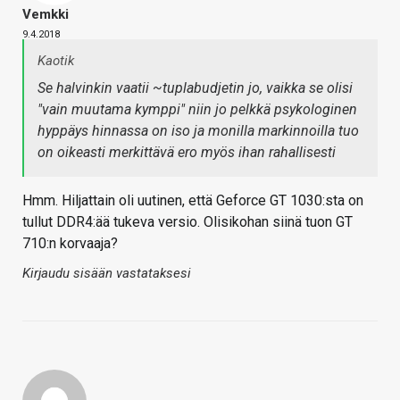
Vemkki
9.4.2018
Kaotik
Se halvinkin vaatii ~tuplabudjetin jo, vaikka se olisi
"vain muutama kymppi" niin jo pelkkä psykologinen
hyppäys hinnassa on iso ja monilla markinnoilla tuo
on oikeasti merkittävä ero myös ihan rahallisesti
Hmm. Hiljattain oli uutinen, että Geforce GT 1030:sta on
tullut DDR4:ää tukeva versio. Olisikohan siinä tuon GT
710:n korvaaja?
Kirjaudu sisään vastataksesi