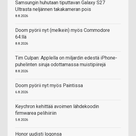
Samsungin huhutaan tiputtavan Galaxy S27
Ultrasta neljännen takakameran pois
8.8.2026
Doom pyörii nyt (melkein) myös Commodore
64:llä
8.8.2026
Tim Culpan: Applella on miljardin edestä iPhone-
puhelinten siruja odottamassa muistipiirejä
8.8.2026
Doom pyörii nyt myös Paintissa
6.8.2026
Keychron kehittää avoimen lähdekoodin
firmwarea pelihiiriin
5.8.2026
Honor uudisti logonsa