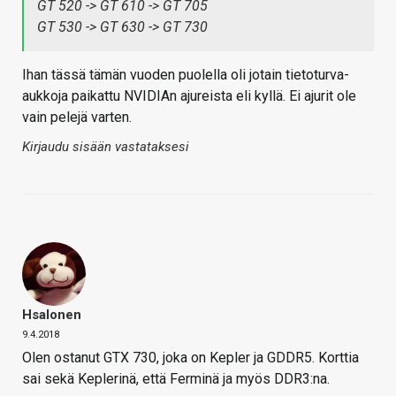
GT 520 -> GT 610 -> GT 705
GT 530 -> GT 630 -> GT 730
Ihan tässä tämän vuoden puolella oli jotain tietoturva-
aukkoja paikattu NVIDIAn ajureista eli kyllä. Ei ajurit ole
vain pelejä varten.
Kirjaudu sisään vastataksesi
Hsalonen
9.4.2018
Olen ostanut GTX 730, joka on Kepler ja GDDR5. Korttia
sai sekä Keplerinä, että Ferminä ja myös DDR3:na.