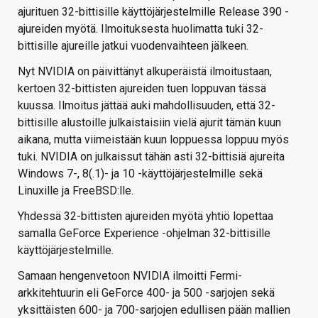
ajurituen 32-bittisille käyttöjärjestelmille Release 390 -
ajureiden myötä. Ilmoituksesta huolimatta tuki 32-
bittisille ajureille jatkui vuodenvaihteen jälkeen.
Nyt NVIDIA on päivittänyt alkuperäistä ilmoitustaan,
kertoen 32-bittisten ajureiden tuen loppuvan tässä
kuussa. Ilmoitus jättää auki mahdollisuuden, että 32-
bittisille alustoille julkaistaisiin vielä ajurit tämän kuun
aikana, mutta viimeistään kuun loppuessa loppuu myös
tuki. NVIDIA on julkaissut tähän asti 32-bittisiä ajureita
Windows 7-, 8(.1)- ja 10 -käyttöjärjestelmille sekä
Linuxille ja FreeBSD:lle.
Yhdessä 32-bittisten ajureiden myötä yhtiö lopettaa
samalla GeForce Experience -ohjelman 32-bittisille
käyttöjärjestelmille.
Samaan hengenvetoon NVIDIA ilmoitti Fermi-
arkkitehtuurin eli GeForce 400- ja 500 -sarjojen sekä
yksittäisten 600- ja 700-sarjojen edullisen pään mallien