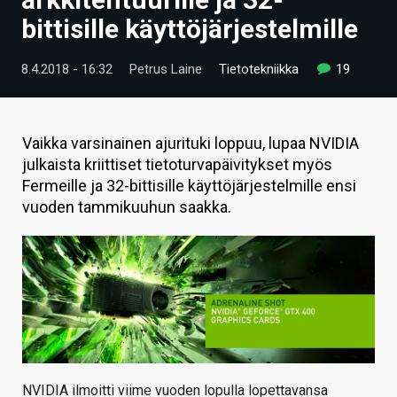
ARTIKKELIT
bittisille käyttöjärjestelmille
VIDEOT
8.4.2018 - 16:32
Petrus Laine
Tietotekniikka
19
TECHBBS
TIETOA
Vaikka varsinainen ajurituki loppuu, lupaa NVIDIA
julkaista kriittiset tietoturvapäivitykset myös
HINTA.FI
Fermeille ja 32-bittisille käyttöjärjestelmille ensi
vuoden tammikuuhun saakka.
KAUPPA
VAIHDA TEEMA
HAKU
NVIDIA ilmoitti viime vuoden lopulla lopettavansa