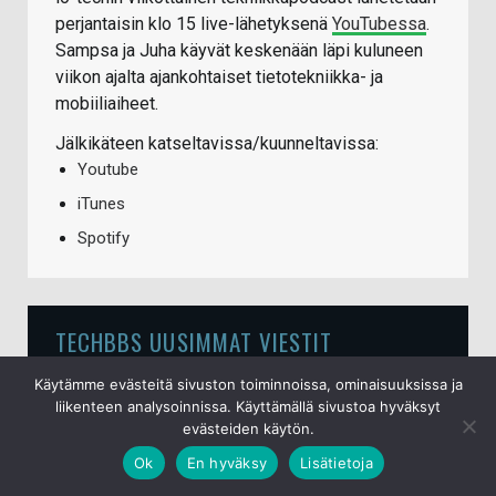
perjantaisin klo 15 live-lähetyksenä
YouTubessa
.
Sampsa ja Juha käyvät keskenään läpi kuluneen
viikon ajalta ajankohtaiset tietotekniikka- ja
mobiiliaiheet.
Jälkikäteen katseltavissa/kuunneltavissa:
Youtube
iTunes
Spotify
TECHBBS UUSIMMAT VIESTIT
Käytämme evästeitä sivuston toiminnoissa, ominaisuuksissa ja
Ajotavat ja liikennesäännöt
liikenteen analysoinnissa. Käyttämällä sivustoa hyväksyt
evästeiden käytön.
9.8.2026
Ok
En hyväksy
Lisätietoja
Tesla S,3,X,Y, Roadster ja Cybertruck yleistä