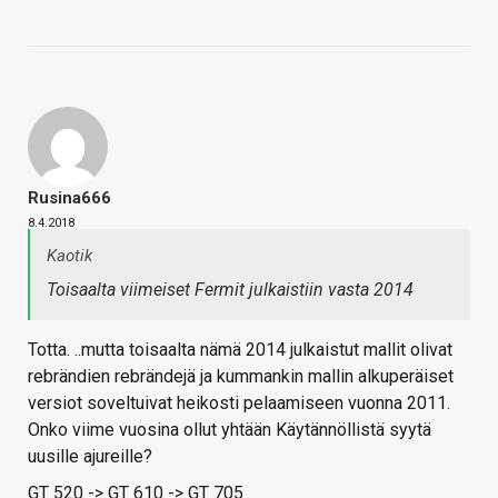
Rusina666
8.4.2018
Kaotik
Toisaalta viimeiset Fermit julkaistiin vasta 2014
Totta. ..mutta toisaalta nämä 2014 julkaistut mallit olivat
rebrändien rebrändejä ja kummankin mallin alkuperäiset
versiot soveltuivat heikosti pelaamiseen vuonna 2011.
Onko viime vuosina ollut yhtään Käytännöllistä syytä
uusille ajureille?
GT 520 -> GT 610 -> GT 705