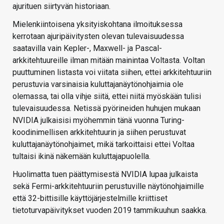
ajurituen siirtyvän historiaan.
Mielenkiintoisena yksityiskohtana ilmoituksessa
kerrotaan ajuripäivitysten olevan tulevaisuudessa
saatavilla vain Kepler-, Maxwell- ja Pascal-
arkkitehtuureille ilman mitään mainintaa Voltasta. Voltan
puuttuminen listasta voi viitata siihen, ettei arkkitehtuuriin
perustuvia varsinaisia kuluttajanäytönohjaimia ole
olemassa, tai olla vihje siitä, ettei niitä myöskään tulisi
tulevaisuudessa. Netissä pyörineiden huhujen mukaan
NVIDIA julkaisisi myöhemmin tänä vuonna Turing-
koodinimellisen arkkitehtuurin ja siihen perustuvat
kuluttajanäytönohjaimet, mikä tarkoittaisi ettei Voltaa
tultaisi ikinä näkemään kuluttajapuolella.
Huolimatta tuen päättymisestä NVIDIA lupaa julkaista
sekä Fermi-arkkitehtuuriin perustuville näytönohjaimille
että 32-bittisille käyttöjärjestelmille kriittiset
tietoturvapäivitykset vuoden 2019 tammikuuhun saakka.