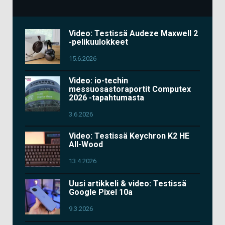
Video: Testissä Audeze Maxwell 2
-pelikuulokkeet
15.6.2026
Video: io-techin
messuosastoraportit Computex
2026 -tapahtumasta
3.6.2026
Video: Testissä Keychron K2 HE
All-Wood
13.4.2026
Uusi artikkeli & video: Testissä
Google Pixel 10a
9.3.2026