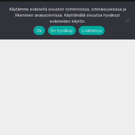
© S&J Media Oy
Käytämme evästeitä sivuston toiminnoissa, ominaisuuksissa ja
liikenteen analysoinnissa. Käyttämällä sivustoa hyväksyt
evästeiden käytön.
Ok
En hyväksy
Lisätietoja
;