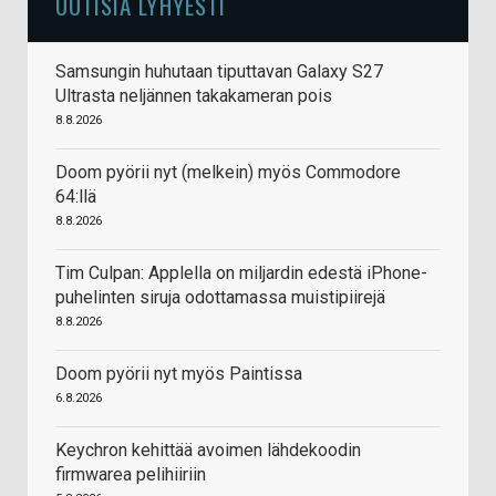
UUTISIA LYHYESTI
Samsungin huhutaan tiputtavan Galaxy S27
Ultrasta neljännen takakameran pois
8.8.2026
Doom pyörii nyt (melkein) myös Commodore
64:llä
8.8.2026
Tim Culpan: Applella on miljardin edestä iPhone-
puhelinten siruja odottamassa muistipiirejä
8.8.2026
Doom pyörii nyt myös Paintissa
6.8.2026
Keychron kehittää avoimen lähdekoodin
firmwarea pelihiiriin