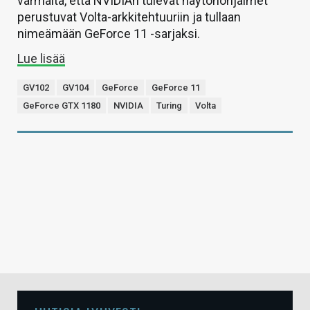
varmalta, että NVIDIAn tulevat näytönohjaimet
perustuvat Volta-arkkitehtuuriin ja tullaan
nimeämään GeForce 11 -sarjaksi.
Lue lisää
GV102
GV104
GeForce
GeForce 11
GeForce GTX 1180
NVIDIA
Turing
Volta