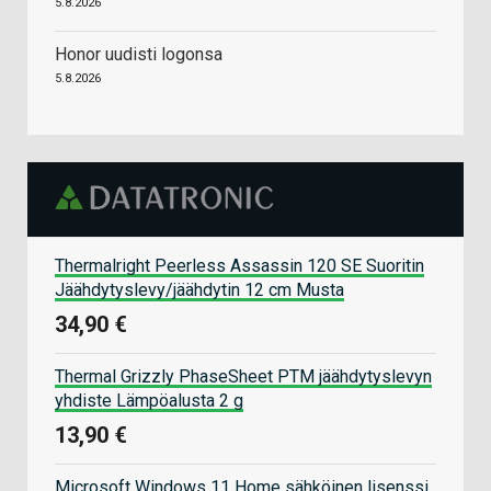
5.8.2026
Honor uudisti logonsa
5.8.2026
Thermalright Peerless Assassin 120 SE Suoritin
Jäähdytyslevy/jäähdytin 12 cm Musta
34,90 €
Thermal Grizzly PhaseSheet PTM jäähdytyslevyn
yhdiste Lämpöalusta 2 g
13,90 €
Microsoft Windows 11 Home sähköinen lisenssi