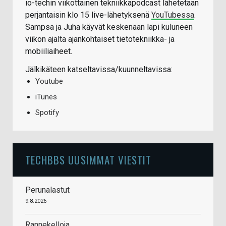
io-techin viikottainen tekniikkapodcast lähetetään
perjantaisin klo 15 live-lähetyksenä
YouTubessa
.
Sampsa ja Juha käyvät keskenään läpi kuluneen
viikon ajalta ajankohtaiset tietotekniikka- ja
mobiiliaiheet.
Jälkikäteen katseltavissa/kuunneltavissa:
Youtube
iTunes
Spotify
TECHBBS UUSIMMAT VIESTIT
Perunalastut
9.8.2026
Rannekelloja