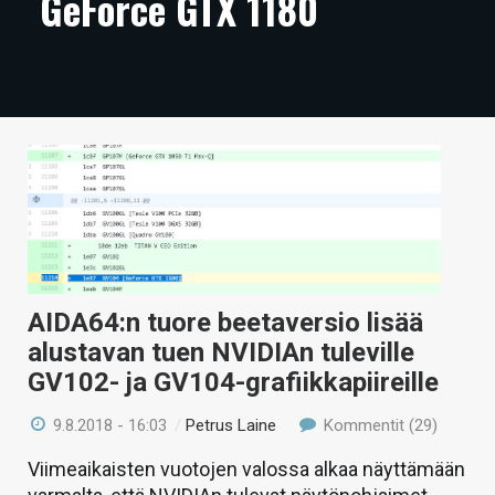
GeForce GTX 1180
ARTIKKELIT
VIDEOT
TECHBBS
TIETOA
HINTA.FI
KAUPPA
VAIHDA TEEMA
AIDA64:n tuore beetaversio lisää
alustavan tuen NVIDIAn tuleville
GV102- ja GV104-grafiikkapiireille
HAKU
9.8.2018 - 16:03
/
Petrus Laine
Kommentit (29)
Viimeaikaisten vuotojen valossa alkaa näyttämään