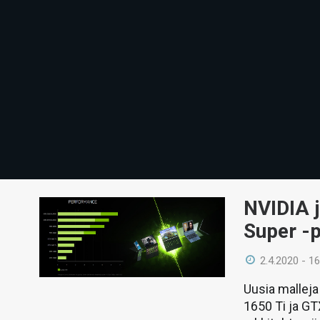
NVIDIA j
Super -p
2.4.2020 - 16
Uusia mallej
1650 Ti ja G