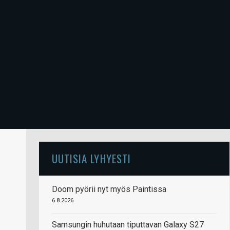
UUTISIA LYHYESTI
Doom pyörii nyt myös Paintissa
6.8.2026
Samsungin huhutaan tiputtavan Galaxy S27