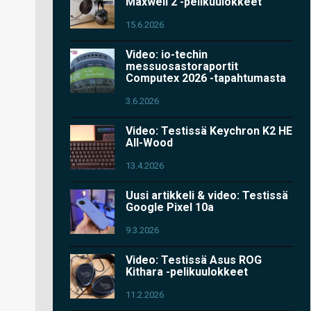
Maxwell 2 -pelikuulokkeet
15.6.2026
Video: io-techin
messuosastoraportit
Computex 2026 -tapahtumasta
3.6.2026
Video: Testissä Keychron K2 HE
All-Wood
13.4.2026
Uusi artikkeli & video: Testissä
Google Pixel 10a
9.3.2026
Video: Testissä Asus ROG
Kithara -pelikuulokkeet
11.2.2026