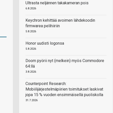
Ultrasta neljännen takakameran pois
6.8.2026
Keychron kehittää avoimen lähdekoodin
firmwarea pelihiiriin
5.8.2026
Honor uudisti logonsa
5.8.2026
Doom pyörii nyt (melkein) myös Commodore
64:llä
3.8.2026
Counterpoint Research:
Mobiilijärjestelmäpiirien toimitukset laskivat
jopa 15 % vuoden ensimmäisellä puoliskolla
31.7.2026