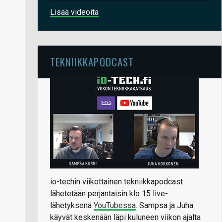
Lisää videoita
TEKNIIKKAPODCAST
io-techin viikottainen tekniikkapodcast
lähetetään perjantaisin klo 15 live-
lähetyksenä
YouTubessa
. Sampsa ja Juha
käyvät keskenään läpi kuluneen viikon ajalta