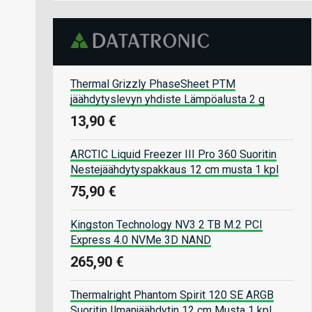
Thermal Grizzly PhaseSheet PTM
jäähdytyslevyn yhdiste Lämpöalusta 2 g
13,90 €
ARCTIC Liquid Freezer III Pro 360 Suoritin
Nestejäähdytyspakkaus 12 cm musta 1 kpl
75,90 €
Kingston Technology NV3 2 TB M.2 PCI
Express 4.0 NVMe 3D NAND
265,90 €
Thermalright Phantom Spirit 120 SE ARGB
Suoritin Ilmanjäähdytin 12 cm Musta 1 kpl