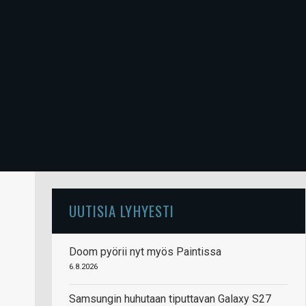
UUTISIA LYHYESTI
Doom pyörii nyt myös Paintissa
6.8.2026
Samsungin huhutaan tiputtavan Galaxy S27