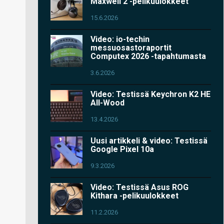
Maxwell 2 -pelikuulokkeet
15.6.2026
Video: io-techin
messuosastoraportit
Computex 2026 -tapahtumasta
3.6.2026
Video: Testissä Keychron K2 HE
All-Wood
13.4.2026
Uusi artikkeli & video: Testissä
Google Pixel 10a
9.3.2026
Video: Testissä Asus ROG
Kithara -pelikuulokkeet
11.2.2026