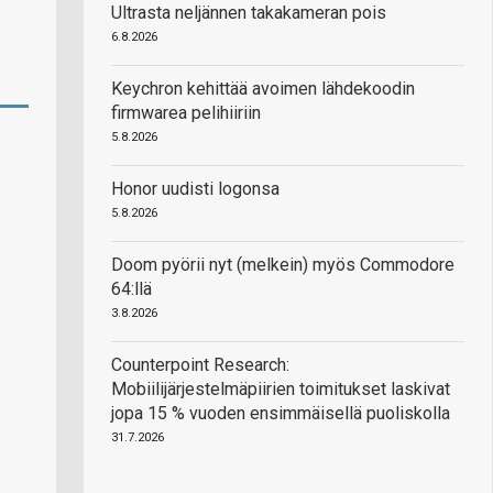
Ultrasta neljännen takakameran pois
6.8.2026
Keychron kehittää avoimen lähdekoodin
firmwarea pelihiiriin
5.8.2026
Honor uudisti logonsa
5.8.2026
Doom pyörii nyt (melkein) myös Commodore
64:llä
3.8.2026
Counterpoint Research:
Mobiilijärjestelmäpiirien toimitukset laskivat
jopa 15 % vuoden ensimmäisellä puoliskolla
31.7.2026