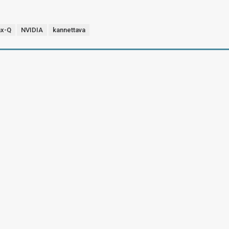
ax-Q
NVIDIA
kannettava