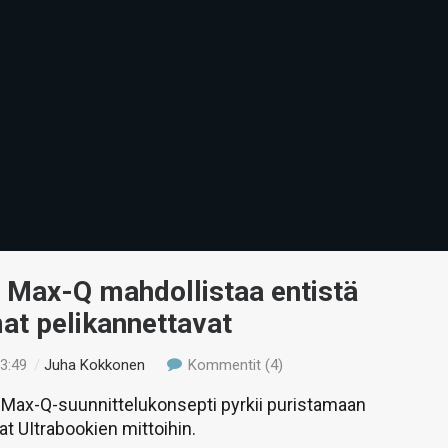
 Max-Q mahdollistaa entistä
t pelikannettavat
13:49
/
Juha Kokkonen
Kommentit (4)
 Max-Q-suunnittelukonsepti pyrkii puristamaan
at UItrabookien mittoihin.