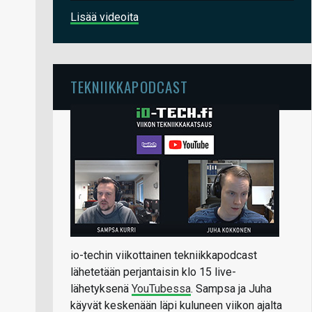
Lisää videoita
TEKNIIKKAPODCAST
io-techin viikottainen tekniikkapodcast
lähetetään perjantaisin klo 15 live-
lähetyksenä
YouTubessa
. Sampsa ja Juha
käyvät keskenään läpi kuluneen viikon ajalta