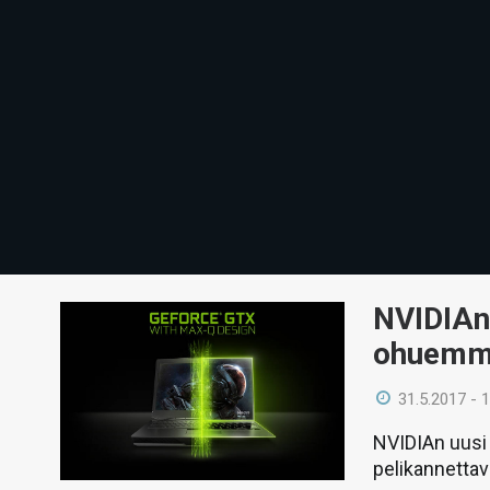
NVIDIAn
ohuemma
31.5.2017 - 
NVIDIAn uusi
pelikannettav