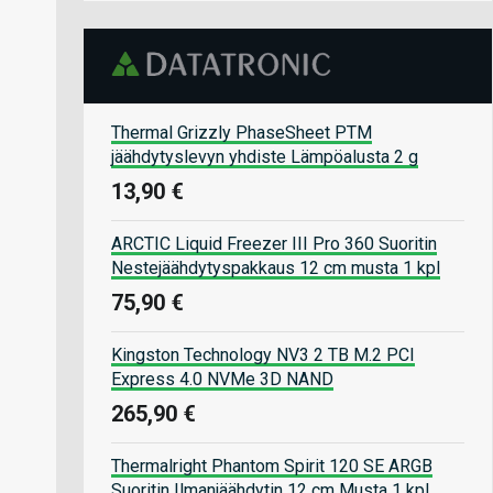
Thermal Grizzly PhaseSheet PTM
jäähdytyslevyn yhdiste Lämpöalusta 2 g
13,90 €
ARCTIC Liquid Freezer III Pro 360 Suoritin
Nestejäähdytyspakkaus 12 cm musta 1 kpl
75,90 €
Kingston Technology NV3 2 TB M.2 PCI
Express 4.0 NVMe 3D NAND
265,90 €
Thermalright Phantom Spirit 120 SE ARGB
Suoritin Ilmanjäähdytin 12 cm Musta 1 kpl