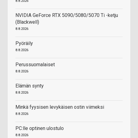
8.8.2026
NVIDIA GeForce RTX 5090/5080/5070 Ti -ketju
(Blackwell)
8.8.2026
Pyöräily
8.8.2026
Perussuomalaiset
8.8.2026
Elämän synty
8.8.2026
Minkä fyysisen levykäisen ostin viimeksi
8.8.2026
PC:lle optinen ulostulo
8.8.2026