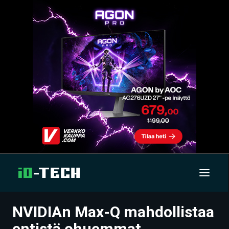
NVIDIAn Max-Q mahdollistaa
UUTISET
entistä ohuemmat