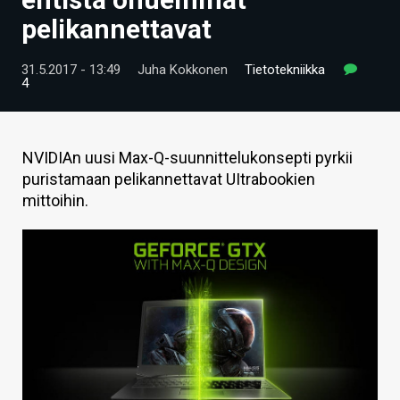
ARTIKKELIT
pelikannettavat
VIDEOT
31.5.2017 - 13:49
Juha Kokkonen
Tietotekniikka
4
TECHBBS
TIETOA
NVIDIAn uusi Max-Q-suunnittelukonsepti pyrkii
HINTA.FI
puristamaan pelikannettavat UItrabookien
mittoihin.
KAUPPA
VAIHDA TEEMA
HAKU