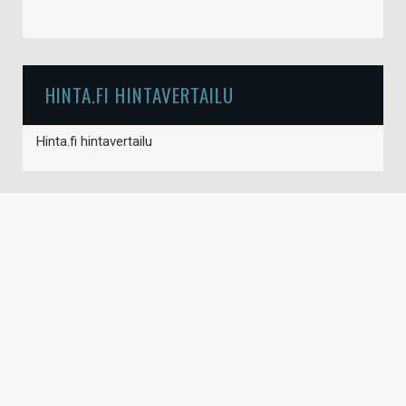
HINTA.FI HINTAVERTAILU
Hinta.fi hintavertailu