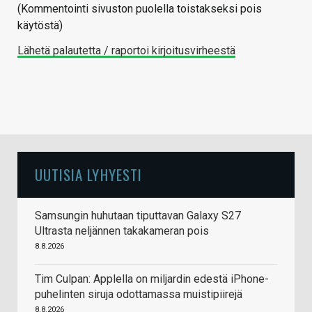
(Kommentointi sivuston puolella toistakseksi pois
käytöstä)
Lähetä palautetta / raportoi kirjoitusvirheestä
UUTISIA LYHYESTI
Samsungin huhutaan tiputtavan Galaxy S27
Ultrasta neljännen takakameran pois
8.8.2026
Tim Culpan: Applella on miljardin edestä iPhone-
puhelinten siruja odottamassa muistipiirejä
8.8.2026