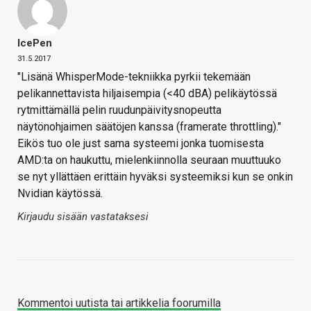
IcePen
31.5.2017
"Lisänä WhisperMode-tekniikka pyrkii tekemään
pelikannettavista hiljaisempia (<40 dBA) pelikäytössä
rytmittämällä pelin ruudunpäivitysnopeutta
näytönohjaimen säätöjen kanssa (framerate throttling)."
Eikös tuo ole just sama systeemi jonka tuomisesta
AMD:ta on haukuttu, mielenkiinnolla seuraan muuttuuko
se nyt yllättäen erittäin hyväksi systeemiksi kun se onkin
Nvidian käytössä.
Kirjaudu sisään vastataksesi
Kommentoi uutista tai artikkelia foorumilla