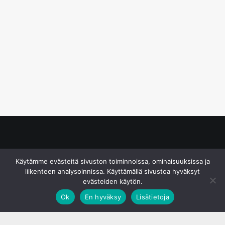
© S&J Media Oy
Käytämme evästeitä sivuston toiminnoissa, ominaisuuksissa ja
liikenteen analysoinnissa. Käyttämällä sivustoa hyväksyt
evästeiden käytön.
Ok
En hyväksy
Lisätietoja
;