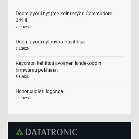
Doom pyörii nyt (melkein) myös Commodore
64:llä
7.8.2026
Doom pyörii nyt myös Paintissa
6.8.2026
Keychron kehittää avoimen lähdekoodin
firmwarea pelihiiriin
5.8.2026
Honor uudisti logonsa
5.8.2026