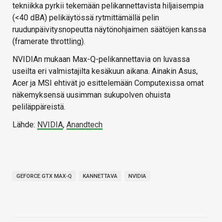
tekniikka pyrkii tekemään pelikannettavista hiljaisempia
(<40 dBA) pelikäytössä rytmittämällä pelin
ruudunpäivitysnopeutta näytönohjaimen säätöjen kanssa
(framerate throttling).
NVIDIAn mukaan Max-Q-pelikannettavia on luvassa
useilta eri valmistajilta kesäkuun aikana. Ainakin Asus,
Acer ja MSI ehtivät jo esittelemään Computexissa omat
näkemyksensä uusimman sukupolven ohuista
peliläppäreistä.
Lähde:
NVIDIA
,
Anandtech
GEFORCE GTX MAX-Q
KANNETTAVA
NVIDIA