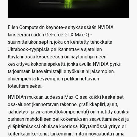
Eilen Computexin keynote-esityksessään NVIDIA
lanseerasi uuden GeForce GTX Max-Q -
suunnittelukonseptin, joka on kehitetty tehokkaita
Ultrabook-tyyppisiä pelikannettavia ajatellen.
Käytännössä kyseseessä on näytönohjaimeen
keskittyvä kokonaispaketti, jonka avulla NVIDIA pyrkii
tarjoamaan laitevalmistajille työkalut hiljaisempien,
ohuempien ja kevyempien pelikannettavien
toteuttamiseksi.
NVIDIAn mukaan uudessa Max-Q:ssa kaikki keskeiset
osa-alueet (kannettavan rakenne, grafiikkapiiri, ajurit,
jäähdytys- ja virransyöttökomponentit) on mietitty uusiksi
parhaan mahdollisen pelikokemuksen saavuttamiseksi ja
ylläpitämiseksi ohuissa kuorissa. Käytännössä yritys ei
kuitenkaan kertonut tarkemmin, mitä innovaatioita nämä