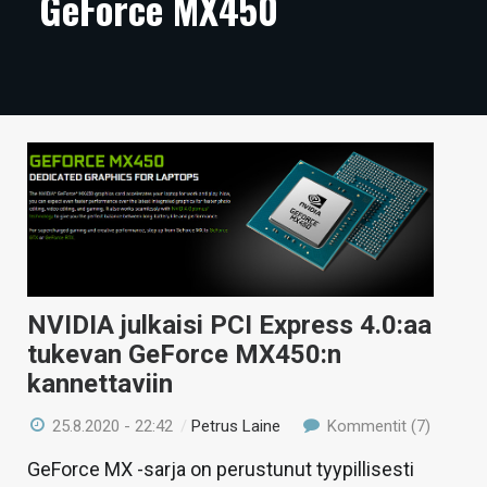
GeForce MX450
ARTIKKELIT
VIDEOT
TECHBBS
TIETOA
HINTA.FI
KAUPPA
VAIHDA TEEMA
NVIDIA julkaisi PCI Express 4.0:aa
tukevan GeForce MX450:n
kannettaviin
HAKU
25.8.2020 - 22:42
/
Petrus Laine
Kommentit (7)
GeForce MX -sarja on perustunut tyypillisesti