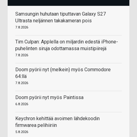
Samsungin huhutaan tiputtavan Galaxy S27
Ultrasta neljännen takakameran pois
7.8.2026
Tim Culpan: Applella on miljardin edestä iPhone-
puhelinten siruja odottamassa muistipiirejä
7.8.2026
Doom pyörii nyt (melkein) myös Commodore
64:llä
7.8.2026
Doom pyörii nyt myös Paintissa
6.8.2026
Keychron kehittää avoimen lähdekoodin
firmwarea pelihiiriin
5.8.2026