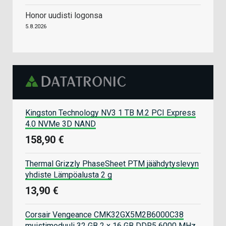
Honor uudisti logonsa
5.8.2026
Kingston Technology NV3 1 TB M.2 PCI Express
4.0 NVMe 3D NAND
158,90 €
Thermal Grizzly PhaseSheet PTM jäähdytyslevyn
yhdiste Lämpöalusta 2 g
13,90 €
Corsair Vengeance CMK32GX5M2B6000C38
muistimoduuli 32 GB 2 x 16 GB DDR5 6000 MHz