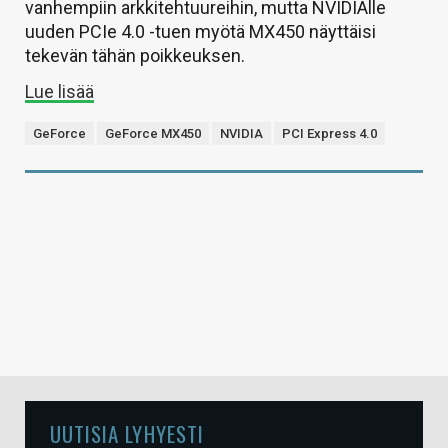
vanhempiin arkkitehtuureihin, mutta NVIDIAlle
uuden PCIe 4.0 -tuen myötä MX450 näyttäisi
tekevän tähän poikkeuksen.
Lue lisää
GeForce
GeForce MX450
NVIDIA
PCI Express 4.0
UUTISIA LYHYESTI