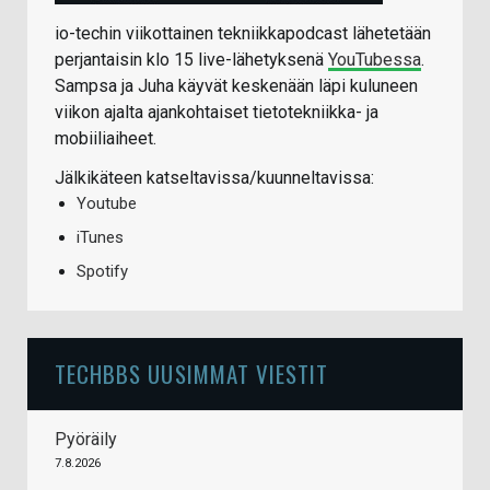
io-techin viikottainen tekniikkapodcast lähetetään
perjantaisin klo 15 live-lähetyksenä
YouTubessa
.
Sampsa ja Juha käyvät keskenään läpi kuluneen
viikon ajalta ajankohtaiset tietotekniikka- ja
mobiiliaiheet.
Jälkikäteen katseltavissa/kuunneltavissa:
Youtube
iTunes
Spotify
TECHBBS UUSIMMAT VIESTIT
Pyöräily
7.8.2026