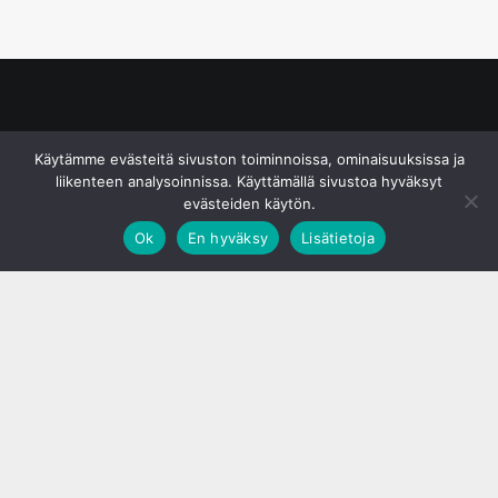
© S&J Media Oy
Käytämme evästeitä sivuston toiminnoissa, ominaisuuksissa ja
liikenteen analysoinnissa. Käyttämällä sivustoa hyväksyt
evästeiden käytön.
Ok
En hyväksy
Lisätietoja
;