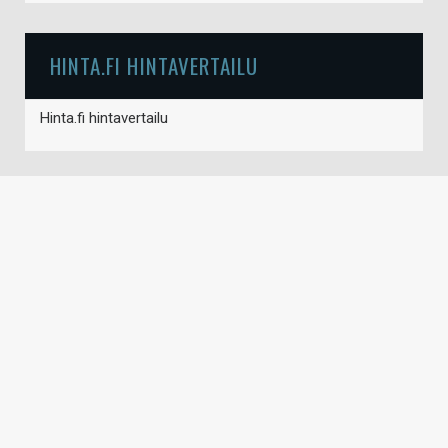
HINTA.FI HINTAVERTAILU
Hinta.fi hintavertailu