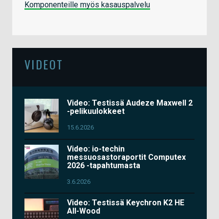
Komponenteille myös kasauspalvelu
VIDEOT
Video: Testissä Audeze Maxwell 2
-pelikuulokkeet
15.6.2026
Video: io-techin
messuosastoraportit Computex
2026 -tapahtumasta
3.6.2026
Video: Testissä Keychron K2 HE
All-Wood