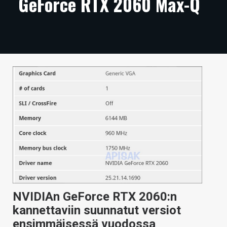
GeForce RTX 2060 Max-Q
ARTIKKELIT
VIDEOT
TECHBBS
TIETOA
HINTA.FI
KAUPPA
VAIHDA TEEMA
HAKU
NVIDIAn GeForce RTX 2060:n
kannettaviin suunnatut versiot
ensimmäisessä vuodossa