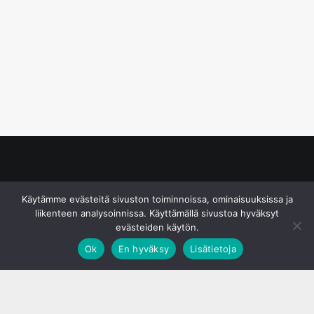
© S&J Media Oy
Käytämme evästeitä sivuston toiminnoissa, ominaisuuksissa ja
liikenteen analysoinnissa. Käyttämällä sivustoa hyväksyt
evästeiden käytön.
Ok
En hyväksy
Lisätietoja
;