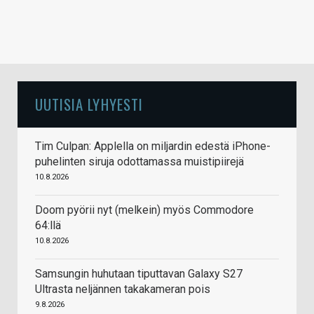
UUTISIA LYHYESTI
Tim Culpan: Applella on miljardin edestä iPhone-
puhelinten siruja odottamassa muistipiirejä
10.8.2026
Doom pyörii nyt (melkein) myös Commodore
64:llä
10.8.2026
Samsungin huhutaan tiputtavan Galaxy S27
Ultrasta neljännen takakameran pois
9.8.2026