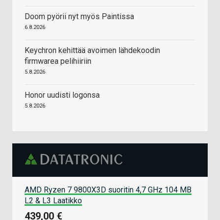
Doom pyörii nyt myös Paintissa
6.8.2026
Keychron kehittää avoimen lähdekoodin
firmwarea pelihiiriin
5.8.2026
Honor uudisti logonsa
5.8.2026
AMD Ryzen 7 9800X3D suoritin 4,7 GHz 104 MB
L2 & L3 Laatikko
439,00 €