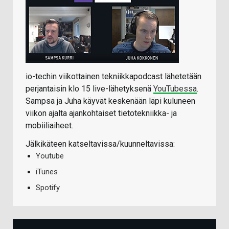
io-techin viikottainen tekniikkapodcast lähetetään
perjantaisin klo 15 live-lähetyksenä
YouTubessa
.
Sampsa ja Juha käyvät keskenään läpi kuluneen
viikon ajalta ajankohtaiset tietotekniikka- ja
mobiiliaiheet.
Jälkikäteen katseltavissa/kuunneltavissa:
Youtube
iTunes
Spotify