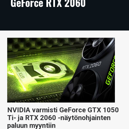
GeForce RTX 2060
ARTIKKELIT
VIDEOT
TECHBBS
TIETOA
HINTA.FI
KAUPPA
VAIHDA TEEMA
HAKU
NVIDIA varmisti GeForce GTX 1050
Ti- ja RTX 2060 -näytönohjainten
paluun myyntiin