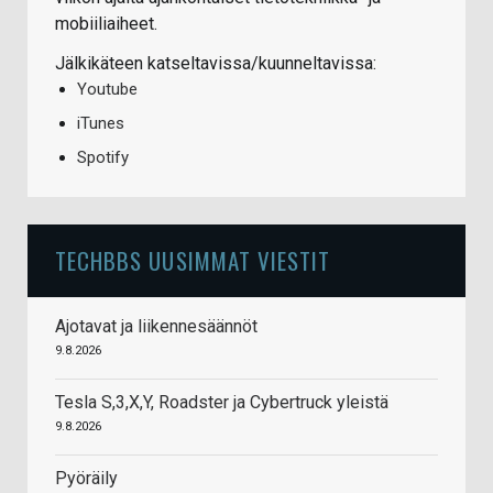
mobiiliaiheet.
Jälkikäteen katseltavissa/kuunneltavissa:
Youtube
iTunes
Spotify
TECHBBS UUSIMMAT VIESTIT
Ajotavat ja liikennesäännöt
9.8.2026
Tesla S,3,X,Y, Roadster ja Cybertruck yleistä
9.8.2026
Pyöräily