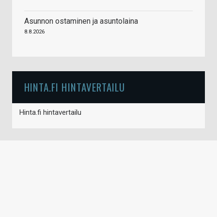
Asunnon ostaminen ja asuntolaina
8.8.2026
HINTA.FI HINTAVERTAILU
Hinta.fi hintavertailu