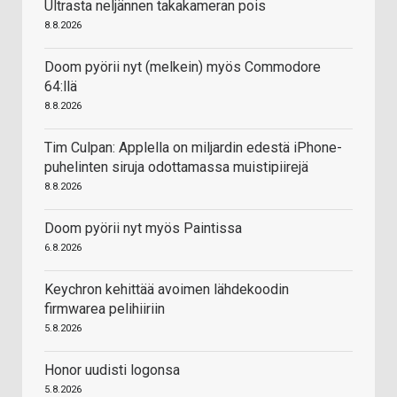
Ultrasta neljännen takakameran pois
8.8.2026
Doom pyörii nyt (melkein) myös Commodore
64:llä
8.8.2026
Tim Culpan: Applella on miljardin edestä iPhone-
puhelinten siruja odottamassa muistipiirejä
8.8.2026
Doom pyörii nyt myös Paintissa
6.8.2026
Keychron kehittää avoimen lähdekoodin
firmwarea pelihiiriin
5.8.2026
Honor uudisti logonsa
5.8.2026