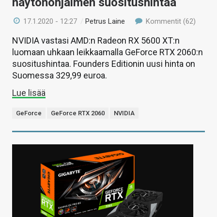
näytönohjaimen suositushintaa
17.1.2020 - 12:27
/
Petrus Laine
Kommentit (62)
NVIDIA vastasi AMD:n Radeon RX 5600 XT:n
luomaan uhkaan leikkaamalla GeForce RTX 2060:n
suositushintaa. Founders Editionin uusi hinta on
Suomessa 329,99 euroa.
Lue lisää
GeForce
GeForce RTX 2060
NVIDIA