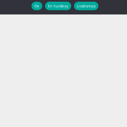
Ok
En hyväksy
Lisätietoja
;