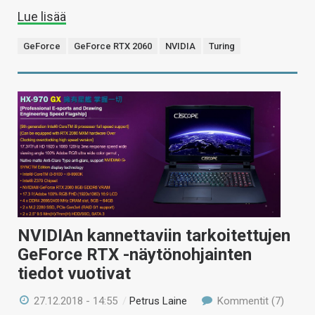
Lue lisää
GeForce
GeForce RTX 2060
NVIDIA
Turing
NVIDIAn kannettaviin tarkoitettujen
GeForce RTX -näytönohjainten
tiedot vuotivat
27.12.2018 - 14:55
/
Petrus Laine
Kommentit (7)