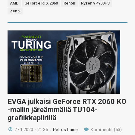
AMD
GeForce RTX 2060
Renoir
Ryzen 9 4900HS
Zen 2
EVGA julkaisi GeForce RTX 2060 KO
-mallin järeämmällä TU104-
grafiikkapiirillä
27.1.2020 - 21:35
/
Petrus Laine
Kommentit (53)