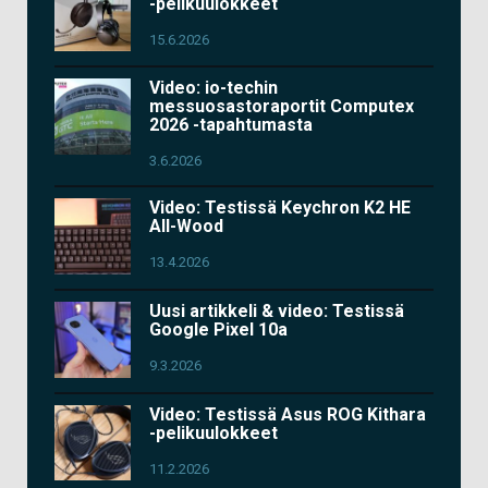
-pelikuulokkeet
15.6.2026
Video: io-techin
messuosastoraportit Computex
2026 -tapahtumasta
3.6.2026
Video: Testissä Keychron K2 HE
All-Wood
13.4.2026
Uusi artikkeli & video: Testissä
Google Pixel 10a
9.3.2026
Video: Testissä Asus ROG Kithara
-pelikuulokkeet
11.2.2026