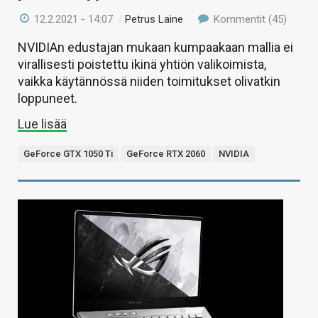
12.2.2021 - 14:07
/
Petrus Laine
Kommentit (45)
NVIDIAn edustajan mukaan kumpaakaan mallia ei
virallisesti poistettu ikinä yhtiön valikoimista,
vaikka käytännössä niiden toimitukset olivatkin
loppuneet.
Lue lisää
GeForce GTX 1050 Ti
GeForce RTX 2060
NVIDIA