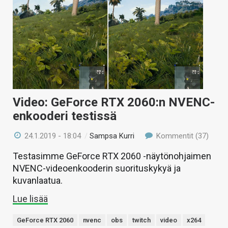
Video: GeForce RTX 2060:n NVENC-
enkooderi testissä
24.1.2019 - 18:04
/
Sampsa Kurri
Kommentit (37)
Testasimme GeForce RTX 2060 -näytönohjaimen
NVENC-videoenkooderin suorituskykyä ja
kuvanlaatua.
Lue lisää
GeForce RTX 2060
nvenc
obs
twitch
video
x264