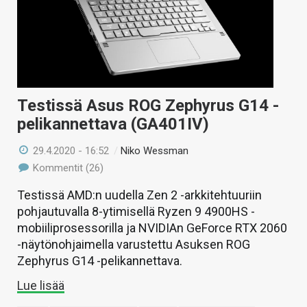
Testissä Asus ROG Zephyrus G14 -
pelikannettava (GA401IV)
29.4.2020 - 16:52
/
Niko Wessman
Kommentit (26)
Testissä AMD:n uudella Zen 2 -arkkitehtuuriin
pohjautuvalla 8-ytimisellä Ryzen 9 4900HS -
mobiiliprosessorilla ja NVIDIAn GeForce RTX 2060
-näytönohjaimella varustettu Asuksen ROG
Zephyrus G14 -pelikannettava.
Lue lisää