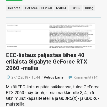
GeForce
GeForce RTX 2060
NVIDIA
TU106
Turing
EEC-listaus paljastaa lähes 40
erilaista Gigabyte GeForce RTX
2060 -mallia
27.12.2018 - 15:44
/
Petrus Laine
Kommentit (14)
Mikäli EEC-listaus pitää paikkaansa, tulee GeForce
RTX 2060 -näytönohjaimia markkinoille 3, 4 ja 6
Gt:n muistikapasiteeteilla ja GDDR5(X)- ja GDDR6-
muisteilla.