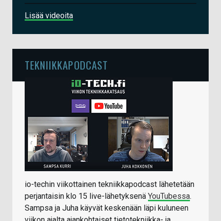
Lisää videoita
TEKNIIKKAPODCAST
io-techin viikottainen tekniikkapodcast lähetetään
perjantaisin klo 15 live-lähetyksenä
YouTubessa
.
Sampsa ja Juha käyvät keskenään läpi kuluneen
viikon ajalta ajankohtaiset tietotekniikka- ja