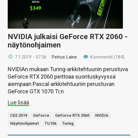
NVIDIA julkaisi GeForce RTX 2060 -
näytönohjaimen
7.1.2019 - 07:56
/
Petrus Laine
Kommentit (184)
NVIDIAn mukaan Turing-arkkitehtuuriin perustuva
GeForce RTX 2060 peittoaa suorituskyvyssä
aiempaan Pascal-arkkitehtuuriin perustuvan
GeForce GTX 1070 Ti:n
Lue lisää
CES 2019
GeForce
GeForce RTX 2060
NVIDIA
Näytönohjaimet
TU106
Turing