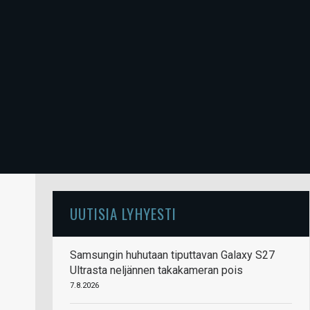
UUTISIA LYHYESTI
Samsungin huhutaan tiputtavan Galaxy S27
Ultrasta neljännen takakameran pois
7.8.2026