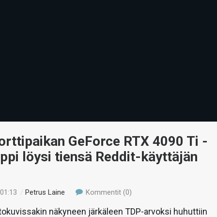
orttipaikan GeForce RTX 4090 Ti -
ppi löysi tiensä Reddit-käyttäjän
 01:13
/
Petrus Laine
Kommentit (0)
okuvissakin näkyneen järkäleen TDP-arvoksi huhuttiin