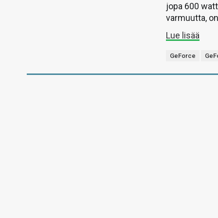
jopa 600 watti
varmuutta, on
Lue lisää
GeForce
GeFo