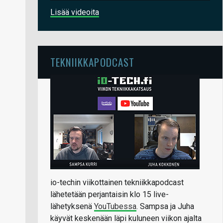
Lisää videoita
TEKNIIKKAPODCAST
io-techin viikottainen tekniikkapodcast
lähetetään perjantaisin klo 15 live-
lähetyksenä
YouTubessa
. Sampsa ja Juha
käyvät keskenään läpi kuluneen viikon ajalta