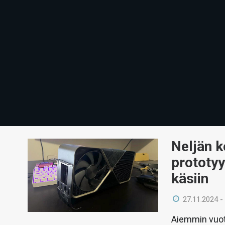
Neljän k
prototyy
käsiin
27.11.2024 -
Aiemmin vuot