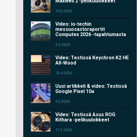
Maxwell 2 -pelikuulokkeet
15.6.2026
Video: io-techin
messuosastoraportit
Computex 2026 -tapahtumasta
3.6.2026
Video: Testissä Keychron K2 HE
All-Wood
13.4.2026
Uusi artikkeli & video: Testissä
Google Pixel 10a
9.3.2026
Video: Testissä Asus ROG
Kithara -pelikuulokkeet
11.2.2026