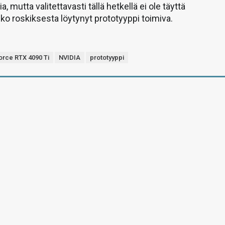
a, mutta valitettavasti tällä hetkellä ei ole täyttä
ko roskiksesta löytynyt prototyyppi toimiva.
rce RTX 4090 Ti
NVIDIA
prototyyppi