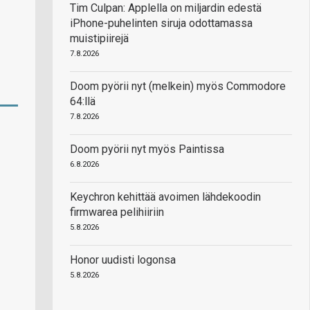
Tim Culpan: Applella on miljardin edestä
iPhone-puhelinten siruja odottamassa
muistipiirejä
7.8.2026
Doom pyörii nyt (melkein) myös Commodore
64:llä
7.8.2026
Doom pyörii nyt myös Paintissa
6.8.2026
Keychron kehittää avoimen lähdekoodin
firmwarea pelihiiriin
5.8.2026
Honor uudisti logonsa
5.8.2026