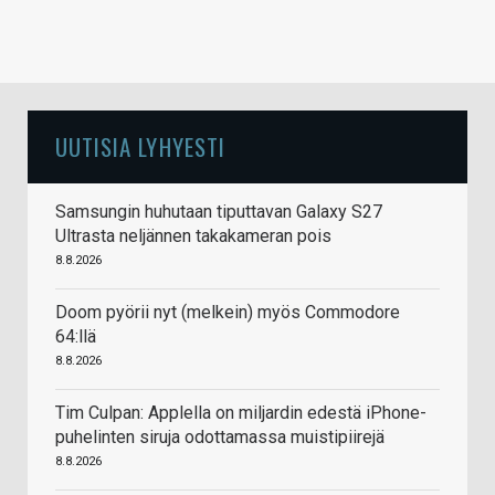
UUTISIA LYHYESTI
Samsungin huhutaan tiputtavan Galaxy S27
Ultrasta neljännen takakameran pois
8.8.2026
Doom pyörii nyt (melkein) myös Commodore
64:llä
8.8.2026
Tim Culpan: Applella on miljardin edestä iPhone-
puhelinten siruja odottamassa muistipiirejä
8.8.2026