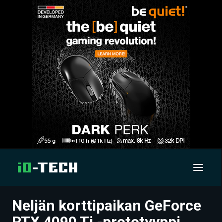
Neljän korttipaikan GeForce
UUTISET
RTX 4090 Ti -prototyyppi