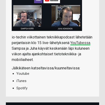
io-techin viikottainen tekniikkapodcast lähetetään
perjantaisin klo 15 live-lähetyksenä
YouTubessa
.
Sampsa ja Juha käyvät keskenään läpi kuluneen
viikon ajalta ajankohtaiset tietotekniikka- ja
mobiiliaiheet.
Jälkikäteen katseltavissa/kuunneltavissa:
Youtube
iTunes
Spotify