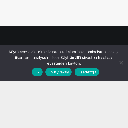
© S&J Media Oy
Käytämme evästeitä sivuston toiminnoissa, ominaisuuksissa ja
liikenteen analysoinnissa. Käyttämällä sivustoa hyväksyt
evästeiden käytön.
Ok
En hyväksy
Lisätietoja
;