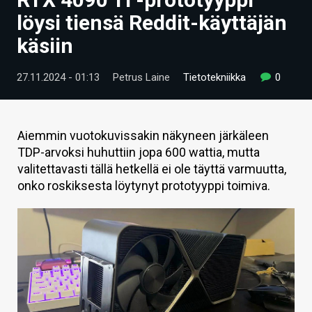
ARTIKKELIT
löysi tiensä Reddit-käyttäjän
käsiin
VIDEOT
TECHBBS
27.11.2024 - 01:13
Petrus Laine
Tietotekniikka
0
TIETOA
HINTA.FI
Aiemmin vuotokuvissakin näkyneen järkäleen
TDP-arvoksi huhuttiin jopa 600 wattia, mutta
KAUPPA
valitettavasti tällä hetkellä ei ole täyttä varmuutta,
onko roskiksesta löytynyt prototyyppi toimiva.
VAIHDA TEEMA
HAKU