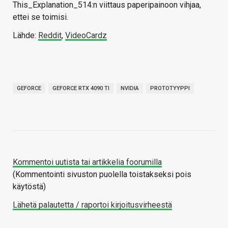
This_Explanation_514:n viittaus paperipainoon vihjaa,
ettei se toimisi.
Lähde:
Reddit
,
VideoCardz
GEFORCE
GEFORCE RTX 4090 TI
NVIDIA
PROTOTYYPPI
Kommentoi uutista tai artikkelia foorumilla
(Kommentointi sivuston puolella toistakseksi pois
käytöstä)
Lähetä palautetta / raportoi kirjoitusvirheestä