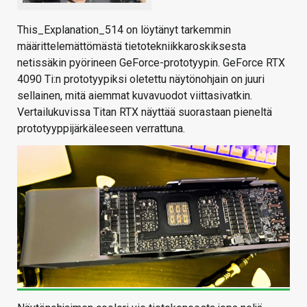
This_Explanation_514 on löytänyt tarkemmin
määrittelemättömästä tietotekniikkaroskiksesta
netissäkin pyörineen GeForce-prototyypin. GeForce RTX
4090 Ti:n prototyypiksi oletettu näytönohjain on juuri
sellainen, mitä aiemmat kuvavuodot viittasivatkin.
Vertailukuvissa Titan RTX näyttää suorastaan pieneltä
prototyyppijärkäleeseen verrattuna.