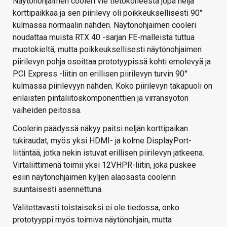
Näytönohjaimen cooleri vie tietokoneesta jopa neljä
korttipaikkaa ja sen piirilevy oli poikkeuksellisesti 90°
kulmassa normaalin nähden. Näytönohjaimen cooleri
noudattaa muista RTX 40 -sarjan FE-malleista tuttua
muotokieltä, mutta poikkeuksellisesti näytönohjaimen
piirilevyn pohja osoittaa prototyypissä kohti emolevyä ja
PCI Express -liitin on erillisen piirilevyn turvin 90°
kulmassa piirilevyyn nähden. Koko piirilevyn takapuoli on
erilaisten pintaliitoskomponenttien ja virransyötön
vaiheiden peitossa.
Coolerin päädyssä näkyy paitsi neljän korttipaikan
tukiraudat, myös yksi HDMI- ja kolme DisplayPort-
liitäntää, jotka nekin istuvat erillisen piirilevyn jatkeena.
Virtaliittimenä toimii yksi 12VHPR-liitin, joka puskee
esiin näytönohjaimen kyljen alaosasta coolerin
suuntaisesti asennettuna.
Valitettavasti toistaiseksi ei ole tiedossa, onko
prototyyppi myös toimiva näytönohjain, mutta