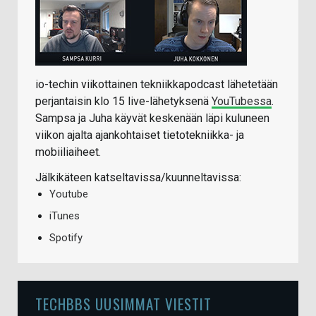
io-techin viikottainen tekniikkapodcast lähetetään
perjantaisin klo 15 live-lähetyksenä
YouTubessa
.
Sampsa ja Juha käyvät keskenään läpi kuluneen
viikon ajalta ajankohtaiset tietotekniikka- ja
mobiiliaiheet.
Jälkikäteen katseltavissa/kuunneltavissa:
Youtube
iTunes
Spotify
TECHBBS UUSIMMAT VIESTIT