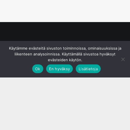
© S&J Media Oy
Käytämme evästeitä sivuston toiminnoissa, ominaisuuksissa ja
liikenteen analysoinnissa. Käyttämällä sivustoa hyväksyt
evästeiden käytön.
Ok
En hyväksy
Lisätietoja
;