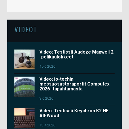
VIDEOT
Video: Testissä Audeze Maxwell 2
-pelikuulokkeet
15.6.2026
Video: io-techin
messuosastoraportit Computex
2026 -tapahtumasta
3.6.2026
Video: Testissä Keychron K2 HE
All-Wood
13.4.2026