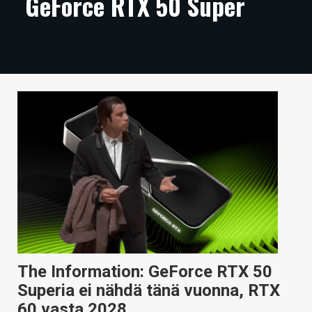
GeForce RTX 50 Super
ARTIKKELIT
VIDEOT
TECHBBS
TIETOA
HINTA.FI
KAUPPA
VAIHDA TEEMA
HAKU
The Information: GeForce RTX 50
Superia ei nähdä tänä vuonna, RTX
60 vasta 2028