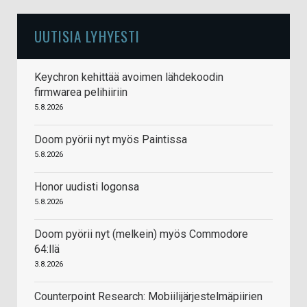
UUTISIA LYHYESTI
Keychron kehittää avoimen lähdekoodin
firmwarea pelihiiriin
5.8.2026
Doom pyörii nyt myös Paintissa
5.8.2026
Honor uudisti logonsa
5.8.2026
Doom pyörii nyt (melkein) myös Commodore
64:llä
3.8.2026
Counterpoint Research: Mobiilijärjestelmäpiirien