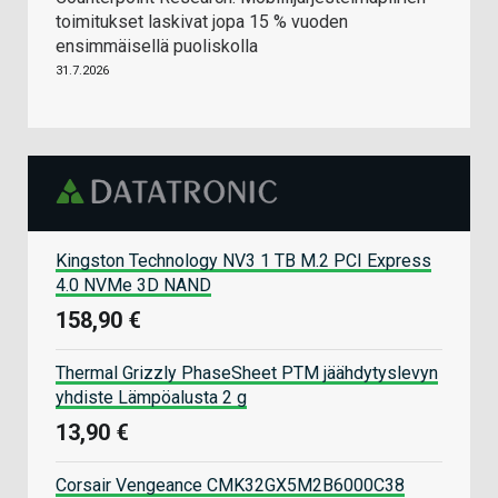
toimitukset laskivat jopa 15 % vuoden
ensimmäisellä puoliskolla
31.7.2026
Kingston Technology NV3 1 TB M.2 PCI Express
4.0 NVMe 3D NAND
158,90 €
Thermal Grizzly PhaseSheet PTM jäähdytyslevyn
yhdiste Lämpöalusta 2 g
13,90 €
Corsair Vengeance CMK32GX5M2B6000C38