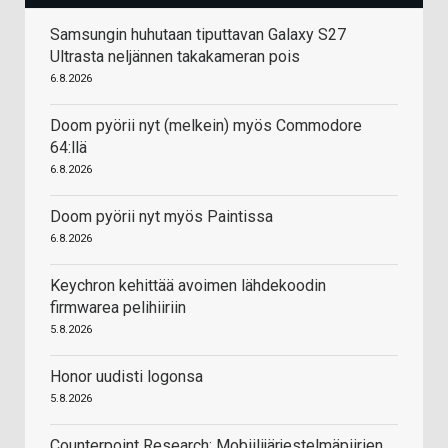
Samsungin huhutaan tiputtavan Galaxy S27
Ultrasta neljännen takakameran pois
6.8.2026
Doom pyörii nyt (melkein) myös Commodore
64:llä
6.8.2026
Doom pyörii nyt myös Paintissa
6.8.2026
Keychron kehittää avoimen lähdekoodin
firmwarea pelihiiriin
5.8.2026
Honor uudisti logonsa
5.8.2026
Counterpoint Research: Mobiilijärjestelmäpiirien