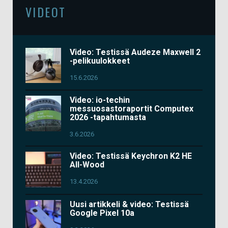
VIDEOT
Video: Testissä Audeze Maxwell 2
-pelikuulokkeet
15.6.2026
Video: io-techin
messuosastoraportit Computex
2026 -tapahtumasta
3.6.2026
Video: Testissä Keychron K2 HE
All-Wood
13.4.2026
Uusi artikkeli & video: Testissä
Google Pixel 10a