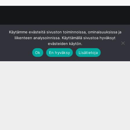
© S&J Media Oy
Käytämme evästeitä sivuston toiminnoissa, ominaisuuksissa ja
liikenteen analysoinnissa. Käyttämällä sivustoa hyväksyt
evästeiden käytön.
Ok
En hyväksy
Lisätietoja
;