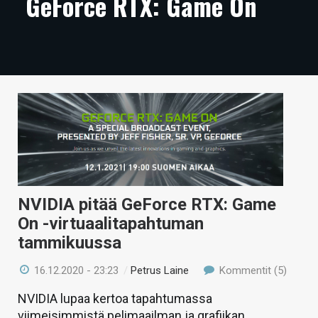
GeForce RTX: Game On
ARTIKKELIT
VIDEOT
TECHBBS
TIETOA
HINTA.FI
KAUPPA
VAIHDA TEEMA
NVIDIA pitää GeForce RTX: Game
On -virtuaalitapahtuman
tammikuussa
HAKU
16.12.2020 - 23:23
/
Petrus Laine
Kommentit (5)
NVIDIA lupaa kertoa tapahtumassa
viimeisimmistä pelimaailman ja grafiikan