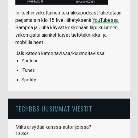
io-techin viikottainen tekniikkapodcast lähetetään
perjantaisin klo 15 live-lähetyksenä
YouTubessa
.
Sampsa ja Juha käyvät keskenään läpi kuluneen
viikon ajalta ajankohtaiset tietotekniikka- ja
mobiiliaiheet.
Jälkikäteen katseltavissa/kuunneltavissa:
Youtube
iTunes
Spotify
TECHBBS UUSIMMAT VIESTIT
Mikä ärsyttää kanssa-autoilijoissa?
7.8.2026