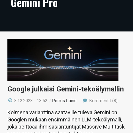
Gemini Pro
ARTIKKELIT
VIDEOT
TECHBBS
TIETOA
HINTA.FI
KAUPPA
VAIHDA TEEMA
Google julkaisi Gemini-tekoälymallin
8.12.2023 - 13:52
/
Petrus Laine
Kommentit (8)
HAKU
Kolmena varianttina saataville tuleva Gemini on
Googlen mukaan ensimmäinen LLM-tekoälymalli,
joka peittoaa ihmisasiantuntijat Massive Multitask