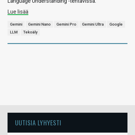
Language Understanding -tehtävissä.
Lue lisää
Gemini
Gemini Nano
Gemini Pro
Gemini Ultra
Google
LLM
Tekoäly
UUTISIA LYHYESTI