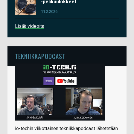
-pelikuulokkeet
11.2.2026
Lisää videoita
TEKNIIKKAPODCAST
io-techin viikottainen tekniikkapodcast lähetetään