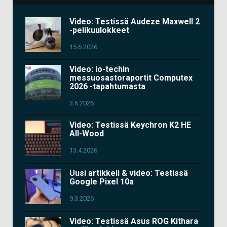
Video: Testissä Audeze Maxwell 2
-pelikuulokkeet
15.6.2026
Video: io-techin
messuosastoraportit Computex
2026 -tapahtumasta
3.6.2026
Video: Testissä Keychron K2 HE
All-Wood
13.4.2026
Uusi artikkeli & video: Testissä
Google Pixel 10a
9.3.2026
Video: Testissä Asus ROG Kithara