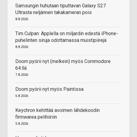
Samsungin huhutaan tiputtavan Galaxy S27
Ultrasta neljännen takakameran pois
8.8.2026
Tim Culpan: Applella on miljardin edestä iPhone-
puhelinten siruja odottamassa muistipiirejä
8.8.2026
Doom pyörii nyt (melkein) myös Commodore
64:llä
7.8.2026
Doom pyörii nyt myös Paintissa
6.8.2026
Keychron kehittää avoimen lähdekoodin
firmwarea pelihiiriin
5.8.2026