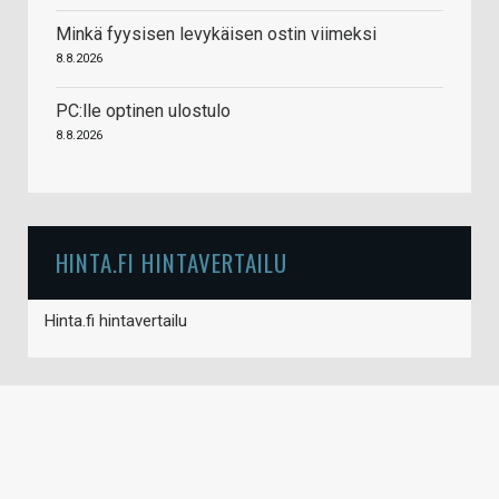
Minkä fyysisen levykäisen ostin viimeksi
8.8.2026
PC:lle optinen ulostulo
8.8.2026
HINTA.FI HINTAVERTAILU
Hinta.fi hintavertailu