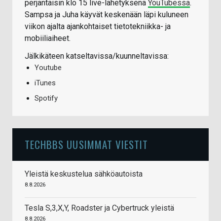
perjantaisin klo 15 live-lähetyksenä
YouTubessa
.
Sampsa ja Juha käyvät keskenään läpi kuluneen
viikon ajalta ajankohtaiset tietotekniikka- ja
mobiiliaiheet.
Jälkikäteen katseltavissa/kuunneltavissa:
Youtube
iTunes
Spotify
TECHBBS UUSIMMAT VIESTIT
Yleistä keskustelua sähköautoista
8.8.2026
Tesla S,3,X,Y, Roadster ja Cybertruck yleistä
8.8.2026