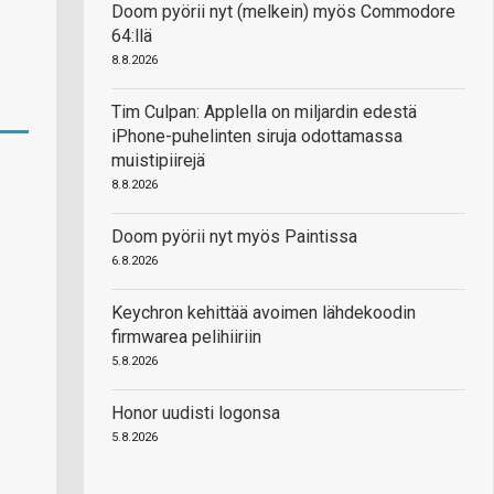
Doom pyörii nyt (melkein) myös Commodore
64:llä
8.8.2026
Tim Culpan: Applella on miljardin edestä
iPhone-puhelinten siruja odottamassa
muistipiirejä
8.8.2026
Doom pyörii nyt myös Paintissa
6.8.2026
Keychron kehittää avoimen lähdekoodin
firmwarea pelihiiriin
5.8.2026
Honor uudisti logonsa
5.8.2026