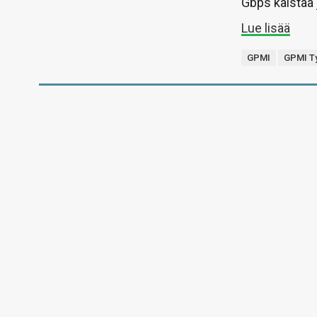
Gbps kaistaa 
Lue lisää
GPMI
GPMI T