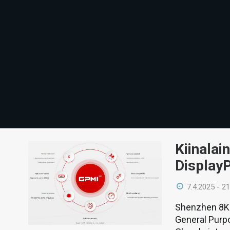
Kiinala
DisplayP
7.4.2025 - 21
Shenzhen 8K 
General Purpo