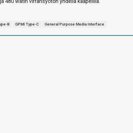
ja 480 watin virransyötön yhdellä kaapelilla.
ype-B
GPMI Type-C
General Purpose Media Interface