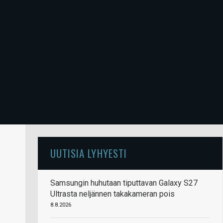
UUTISIA LYHYESTI
Samsungin huhutaan tiputtavan Galaxy S27
Ultrasta neljännen takakameran pois
8.8.2026