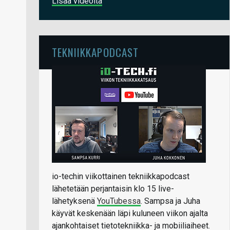
Lisää videoita
TEKNIIKKAPODCAST
io-techin viikottainen tekniikkapodcast
lähetetään perjantaisin klo 15 live-
lähetyksenä
YouTubessa
. Sampsa ja Juha
käyvät keskenään läpi kuluneen viikon ajalta
ajankohtaiset tietotekniikka- ja mobiiliaiheet.