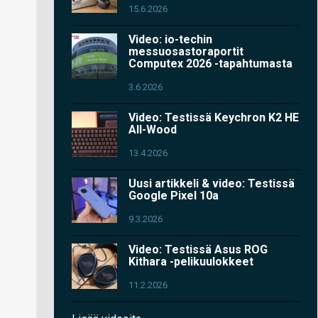
15.6.2026
Video: io-techin
messuosastoraportit
Computex 2026 -tapahtumasta
3.6.2026
Video: Testissä Keychron K2 HE
All-Wood
13.4.2026
Uusi artikkeli & video: Testissä
Google Pixel 10a
9.3.2026
Video: Testissä Asus ROG
Kithara -pelikuulokkeet
11.2.2026