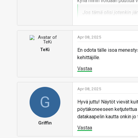
kyllä niihin voidaan puuttua 
Jos tämä olisi jotenkin jär
olisi jo tekeillä tai saatav
Kyllähän noita kehitetään ja
Apr 08, 2025
maailman pitää tehdä ensin ja
TeKi
En odota tälle isoa menestys
länsimaiset kilpailijansa jo u
kehittäjille.
Vastaa
Vastaa
Apr 08, 2025
G
Hyvä juttu! Näytöt vievät ku
pöytäkoneeseen ketjutettua 
datakaapelin kautta onkin jo tu
Griffin
Vastaa