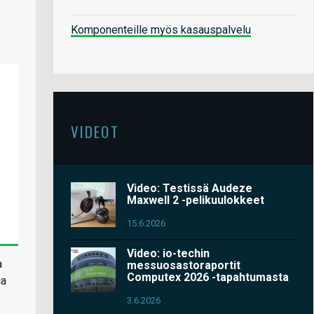
Komponenteille myös kasauspalvelu
-
VIDEOT
Video: Testissä Audeze
Maxwell 2 -pelikuulokkeet
15.6.2026
Video: io-techin
a
messuosastoraportit
Computex 2026 -tapahtumasta
ia
3.6.2026