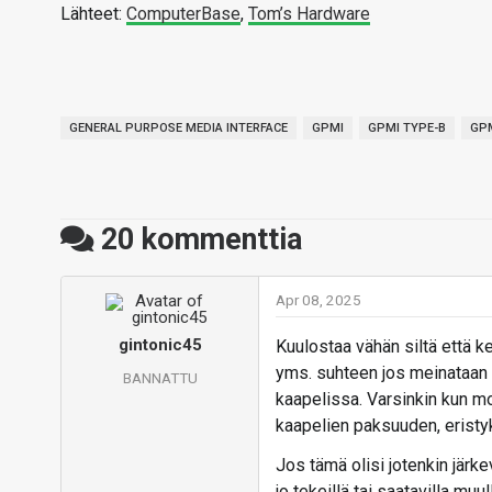
Lähteet:
ComputerBase
,
Tom’s Hardware
GENERAL PURPOSE MEDIA INTERFACE
GPMI
GPMI TYPE-B
GPM
20
kommenttia
Apr 08, 2025
gintonic45
Kuulostaa vähän siltä että k
yms. suhteen jos meinataan
BANNATTU
kaapelissa. Varsinkin kun m
kaapelien paksuuden, eristy
Jos tämä olisi jotenkin järkev
jo tekeillä tai saatavilla muul