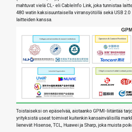
mahtuvat vielä CL- eli CableInfo Link, joka tunnistaa laitt
480 watin kaksisuuntaisella virransyötöllä sekä USB 2.0 
laitteiden kanssa.
Toistaiseksi on epäselvää, aiotaanko GPMI-liitäntää tarjo
yrityksistä useat toimivat kuitenkin kansainvälisillä mar
lienevät Hisense, TCL, Huawei ja Sharp, joka muista poik