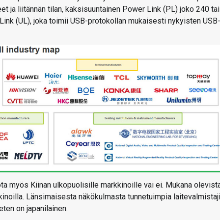
eet ja liitännän tilan, kaksisuuntainen Power Link (PL) joko 240 tai
Link (UL), joka toimii USB-protokollan mukaisesti nykyisten USB
ta myös Kiinan ulkopuolisille markkinoille vai ei. Mukana olevist
kkinoilla. Länsimaisesta näkökulmasta tunnetuimpia laitevalmistaj
eten on japanilainen.