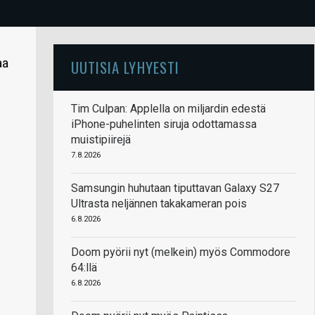
aa
UUTISIA LYHYESTI
Tim Culpan: Applella on miljardin edestä
iPhone-puhelinten siruja odottamassa
muistipiirejä
7.8.2026
Samsungin huhutaan tiputtavan Galaxy S27
Ultrasta neljännen takakameran pois
6.8.2026
Doom pyörii nyt (melkein) myös Commodore
64:llä
6.8.2026