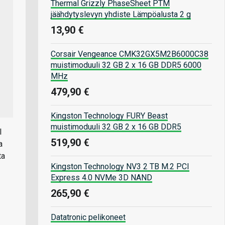
Thermal Grizzly PhaseSheet PTM
jäähdytyslevyn yhdiste Lämpöalusta 2 g
13,90 €
Corsair Vengeance CMK32GX5M2B6000C38
muistimoduuli 32 GB 2 x 16 GB DDR5 6000
MHz
479,90 €
Kingston Technology FURY Beast
muistimoduuli 32 GB 2 x 16 GB DDR5
I
519,90 €
a
ta
Kingston Technology NV3 2 TB M.2 PCI
Express 4.0 NVMe 3D NAND
265,90 €
Datatronic pelikoneet