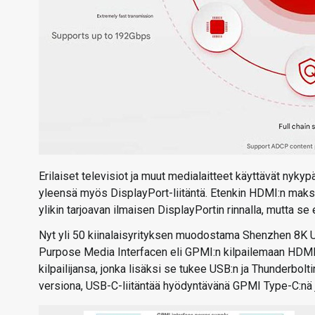
Erilaiset televisiot ja muut medialaitteet käyttävät nykyp
yleensä myös DisplayPort-liitäntä. Etenkin HDMI:n maksul
ylikin tarjoavan ilmaisen DisplayPortin rinnalla, mutta se
Nyt yli 50 kiinalaisyrityksen muodostama Shenzhen 8K U
Purpose Media Interfacen eli GPMI:n kilpailemaan HDMI:
kilpailijansa, jonka lisäksi se tukee USB:n ja Thunderbolt
versiona, USB-C-liitäntää hyödyntävänä GPMI Type-C:nä j