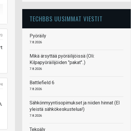
TECHBBS UUSIMMAT VIESTIT
n
#3
Pyöräily
7.8.2026
rt
Mikä ärsyttää pyöräilijöissä (Oli:
Kilpapyöräilijöiden "pakat"..)
7.8.2026
Battlefield 6
#4
7.8.2026
Sähkönmyyntisopimukset ja niiden hinnat (EI
,
yleistä sähkökeskustelua!)
7.8.2026
Tekoäly