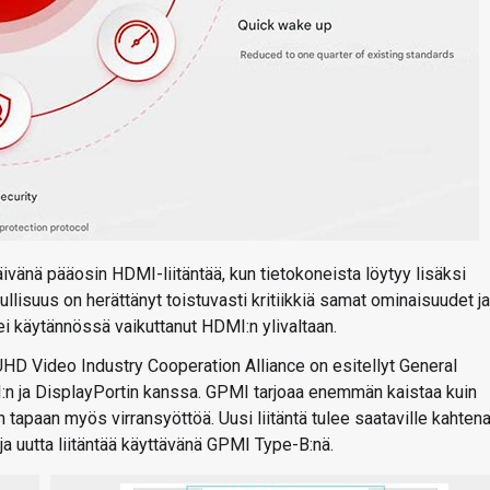
äivänä pääosin HDMI-liitäntää, kun tietokoneista löytyy lisäksi
lisuus on herättänyt toistuvasti kritiikkiä samat ominaisuudet ja
 ei käytännössä vaikuttanut HDMI:n ylivaltaan.
HD Video Industry Cooperation Alliance on esitellyt General
n ja DisplayPortin kanssa. GPMI tarjoaa enemmän kaistaa kuin
in tapaan myös virransyöttöä. Uusi liitäntä tulee saataville kahten
a uutta liitäntää käyttävänä GPMI Type-B:nä.