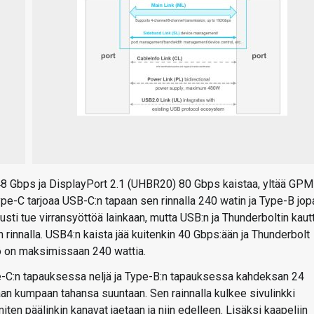
 48 Gbps ja DisplayPort 2.1 (UHBR20) 80 Gbps kaistaa, yltää GPM
pe-C tarjoaa USB-C:n tapaan sen rinnalla 240 watin ja Type-B jop
sti tue virransyöttöä lainkaan, mutta USB:n ja Thunderboltin kaut
rinnalla. USB4:n kaista jää kuitenkin 40 Gbps:ään ja Thunderbolt
tö on maksimissaan 240 wattia.
pe-C:n tapauksessa neljä ja Type-B:n tapauksessa kahdeksan 24
an kumpaan tahansa suuntaan. Sen rainnalla kulkee sivulinkki
ä, miten päälinkin kanavat jaetaan ja niin edelleen. Lisäksi kaapeliin