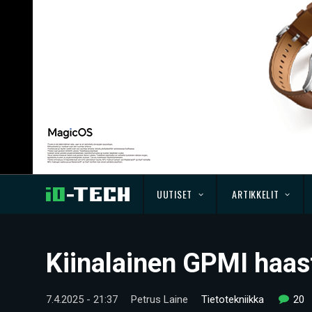
UUTISET
ARTIKKELIT
Kiinalainen GPMI haast
7.4.2025 - 21:37
Petrus Laine
Tietotekniikka
20