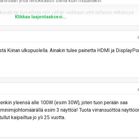
vähintään yhtä tehokkaasti siellä kuin muuallakin.
kevää tai turvallista niin vähän veikkaan että tällaisia ratkaisuja
Klikkaa laajentaaksesi...
illa muullakin kuin kiinalaisella standardilla.
tkuvasti kaikkialla maailmassa? Ei se ole mikään sääntö että muu
 Kiina tulee perässä. Kiinalaiset firmat ovat ohittaneet
tä Kiinan ulkopuolella. Ainakin tulee painetta HDMI ja DisplayPo
seilla teknologia-aloilla.
itenkin yleensä alle 100W (esim 30W), joten tuon perään saa
minimijohtomäärällä esim 3 näyttöä! Tuota virransuöttöä näyttöön
llut kaipailtua jo yli 25 vuotta..