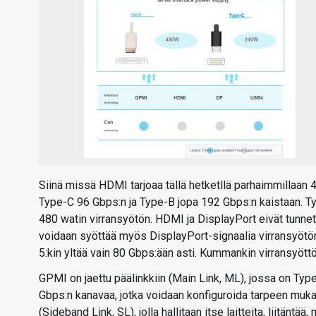
Siinä missä HDMI tarjoaa tällä hetketllä parhaimmillaan
Type-C 96 Gbps:n ja Type-B jopa 192 Gbps:n kaistaan. Ty
480 watin virransyötön. HDMI ja DisplayPort eivät tunnetu
voidaan syöttää myös DisplayPort-signaalia virransyötön 
5:kin yltää vain 80 Gbps:ään asti. Kummankin virransyöt
GPMI on jaettu päälinkkiin (Main Link, ML), jossa on Ty
Gbps:n kanavaa, jotka voidaan konfiguroida tarpeen muka
(Sideband Link, SL), jolla hallitaan itse laitteita, liitäntä