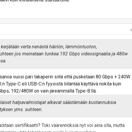
ä kerjätään verta nenästä häiriön, lämmöntuoton,
suhteen jos meinataan tunkea 192 Gbps videosignaalia ja 480w
sa.
 sanoa vuosi pari takaperin siitä että pusketaan 80 Gbps + 240W
:n Type-C eli USB-C:n fyysistä liitäntää käyttävä nokita kuin
Gbps, 192/480W on vain järeämmällä Type-B:llä.
laiset halpavalmistajat alkavat säästämään kustannuksia
styksen yms. suhteen.
ditaan sertifikaatti? Toki väärennöksiä nyt voi aina olla, mutta