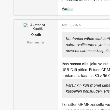
Vastaa
Apr 08, 2025
Kaotik
Kuulostaa vähän siltä ett
Banhammer
paloturvallisuuden yms. 
poweria samassa kaapelis
Ihan samaa olisi joku voinut
USB-C:tä pitkin. Ei tuon GPMI
nostamalla kaistan 80 > 96 
Varsinkin kun monet kiina
kaapelien paksuuden, eri
Tai sitten GPMI-piuhoille vaa