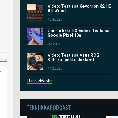
Video: Testissä Keychron K2 HE
All-Wood
13.4.2026
Uusi artikkeli & video: Testissä
Google Pixel 10a
9.3.2026
Video: Testissä Asus ROG
ti →
Kithara -pelikuulokkeet
11.2.2026
#1
Lisää videoita
a
TEKNIIKKAPODCAST