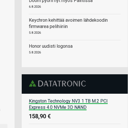
Doom pyörii nyt myös Paintissa
6.8.2026
Keychron kehittää avoimen lähdekoodin
firmwarea pelihiiriin
5.8.2026
Honor uudisti logonsa
5.8.2026
Kingston Technology NV3 1 TB M.2 PCI
Express 4.0 NVMe 3D NAND
a
158,90 €