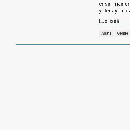
ensimmäinen 
yhteistyön lu
Lue lisää
Adata
Gentle