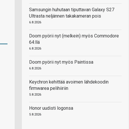
Samsungin huhutaan tiputtavan Galaxy S27
Ultrasta neljännen takakameran pois
6.8.2026
Doom pyörii nyt (melkein) myös Commodore
64:llä
6.8.2026
Doom pyörii nyt myös Paintissa
6.8.2026
Keychron kehittää avoimen lähdekoodin
firmwarea pelihiiriin
5.8.2026
Honor uudisti logonsa
5.8.2026