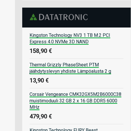
Kingston Technology NV3 1 TB M.2 PCI
Express 4.0 NVMe 3D NAND
158,90 €
Thermal Grizzly PhaseSheet PTM
jäähdytyslevyn yhdiste Lämpöalusta 2 g
13,90 €
Corsair Vengeance CMK32GX5M2B6000C38
muistimoduuli 32 GB 2 x 16 GB DDR5 6000
MHz
479,90 €
Kingston Technology FURY Beast