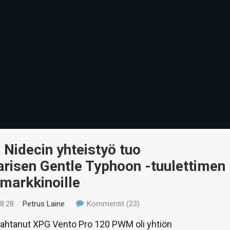
 Nidecin yhteistyö tuo
risen Gentle Typhoon -tuulettimen
 markkinoille
18:28
/
Petrus Laine
Kommentit (23)
ivahtanut XPG Vento Pro 120 PWM oli yhtiön