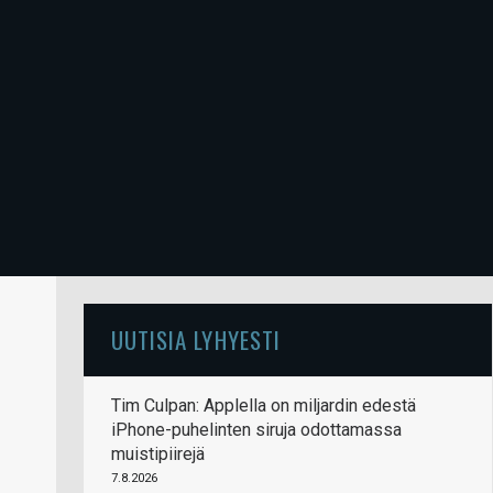
UUTISIA LYHYESTI
Tim Culpan: Applella on miljardin edestä
iPhone-puhelinten siruja odottamassa
muistipiirejä
7.8.2026