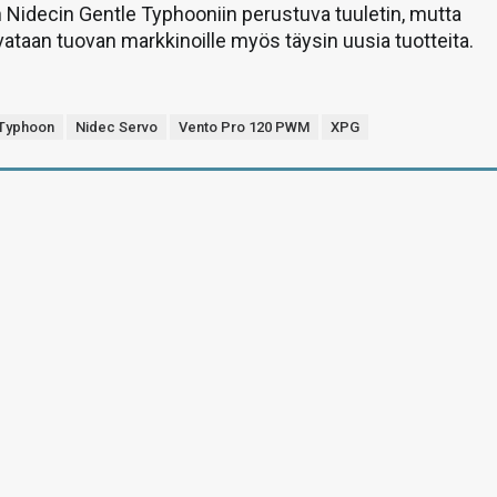
Nidecin Gentle Typhooniin perustuva tuuletin, mutta
vataan tuovan markkinoille myös täysin uusia tuotteita.
 Typhoon
Nidec Servo
Vento Pro 120 PWM
XPG