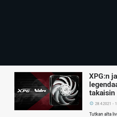
XPG:n ja
legendaa
takaisin
28.4.2021 - 
Tutkan alta l