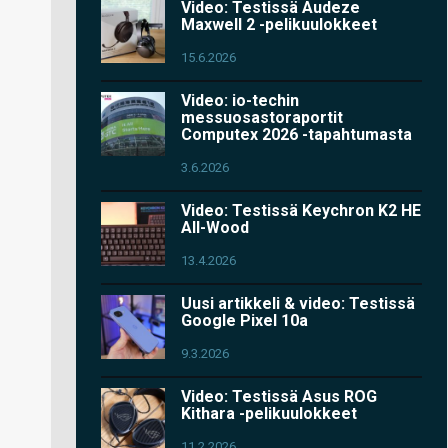
Video: Testissä Audeze
Maxwell 2 -pelikuulokkeet
15.6.2026
Video: io-techin
messuosastoraportit
Computex 2026 -tapahtumasta
3.6.2026
Video: Testissä Keychron K2 HE
All-Wood
13.4.2026
Uusi artikkeli & video: Testissä
Google Pixel 10a
9.3.2026
Video: Testissä Asus ROG
Kithara -pelikuulokkeet
11.2.2026