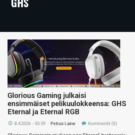
GHS
ARTIKKELIT
VIDEOT
TECHBBS
TIETOA
HINTA.FI
KAUPPA
VAIHDA TEEMA
Glorious Gaming julkaisi
ensimmäiset pelikuulokkeensa: GHS
Eternal ja Eternal RGB
HAKU
8.4.2026 - 00:59
/
Petrus Laine
Kommentit (0)