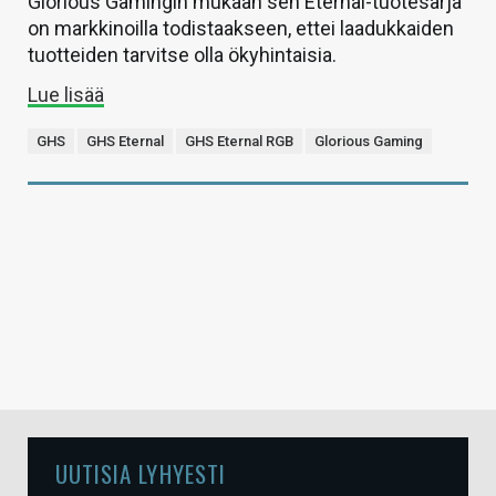
Glorious Gamingin mukaan sen Eternal-tuotesarja
on markkinoilla todistaakseen, ettei laadukkaiden
tuotteiden tarvitse olla ökyhintaisia.
Lue lisää
GHS
GHS Eternal
GHS Eternal RGB
Glorious Gaming
UUTISIA LYHYESTI