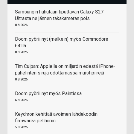
Samsungin huhutaan tiputtavan Galaxy S27
Ultrasta neljännen takakameran pois
8.8.2026
Doom pyörii nyt (melkein) myös Commodore
64:llä
8.8.2026
Tim Culpan: Applella on miljardin edestä iPhone-
puhelinten siruja odottamassa muistipiirejä
8.8.2026
Doom pyörii nyt myös Paintissa
6.8.2026
Keychron kehittää avoimen lähdekoodin
firmwarea pelihiiriin
5.8.2026