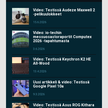
Video: Testissä Audeze Maxwell 2
-pelikuulokkeet
15.6.2026
Video: io-techin
messuosastoraportit Computex
2026 -tapahtumasta
3.6.2026
Video: Testissä Keychron K2 HE
All-Wood
13.4.2026
Uusi artikkeli & video: Testissä
Google Pixel 10a
9.3.2026
Video: Testissä Asus ROG Kithara