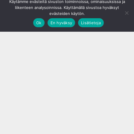
Käytämme evästeitä sivuston toiminnoissa, ominaisuuksissa ja
liikenteen analysoinnissa. Käyttämällä sivustoa hyväksyt
evästeiden käytön.
Ok
En hyväksy
Lisätietoja
;