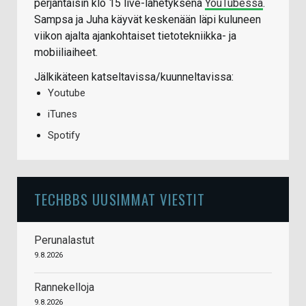
perjantaisin klo 15 live-lähetyksenä
YouTubessa
.
Sampsa ja Juha käyvät keskenään läpi kuluneen
viikon ajalta ajankohtaiset tietotekniikka- ja
mobiiliaiheet.
Jälkikäteen katseltavissa/kuunneltavissa:
Youtube
iTunes
Spotify
TECHBBS UUSIMMAT VIESTIT
Perunalastut
9.8.2026
Rannekelloja
9.8.2026