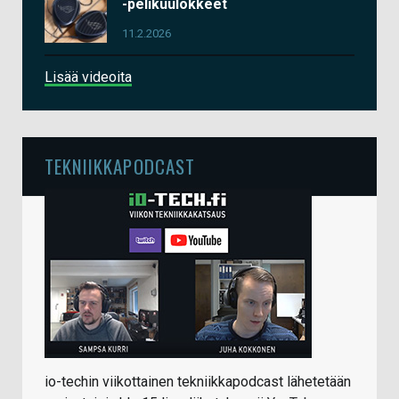
-pelikuulokkeet
11.2.2026
Lisää videoita
TEKNIIKKAPODCAST
io-techin viikottainen tekniikkapodcast lähetetään