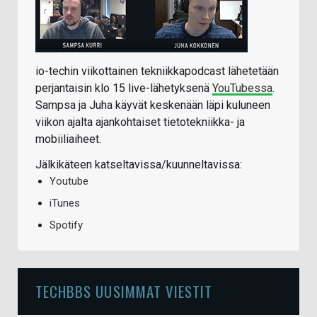
io-techin viikottainen tekniikkapodcast lähetetään
perjantaisin klo 15 live-lähetyksenä
YouTubessa
.
Sampsa ja Juha käyvät keskenään läpi kuluneen
viikon ajalta ajankohtaiset tietotekniikka- ja
mobiiliaiheet.
Jälkikäteen katseltavissa/kuunneltavissa:
Youtube
iTunes
Spotify
TECHBBS UUSIMMAT VIESTIT