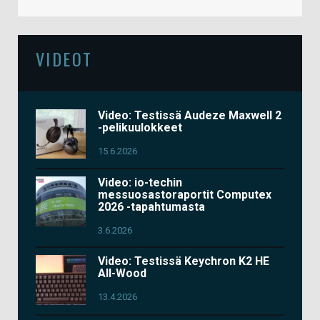
VIDEOT
Video: Testissä Audeze Maxwell 2
-pelikuulokkeet
15.6.2026
Video: io-techin
messuosastoraportit Computex
2026 -tapahtumasta
3.6.2026
Video: Testissä Keychron K2 HE
All-Wood
13.4.2026