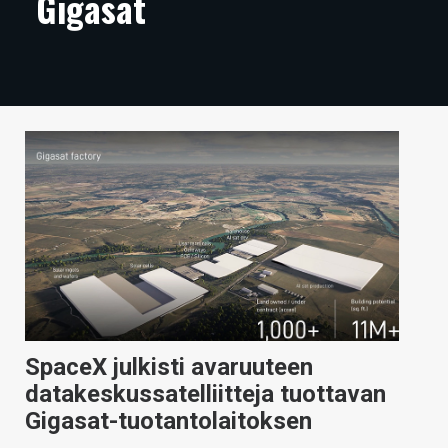
Gigasat
ARTIKKELIT
VIDEOT
TECHBBS
TIETOA
HINTA.FI
KAUPPA
VAIHDA TEEMA
SpaceX julkisti avaruuteen
HAKU
datakeskussatelliitteja tuottavan
Gigasat-tuotantolaitoksen