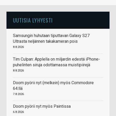
UUTISIA LYHYESTI
Samsungin huhutaan tiputtavan Galaxy S27
Ultrasta neljännen takakameran pois
8.8.2026
Tim Culpan: Applella on miljardin edestä iPhone-
puhelinten siruja odottamassa muistipiirejä
8.8.2026
Doom pyörii nyt (melkein) myös Commodore
64:llä
7.8.2026
Doom pyörii nyt myös Paintissa
6.8.2026