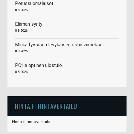
Perussuomalaiset
8.8.2026
Elämän synty
8.8.2026
Minkä fyysisen levykäisen ostin viimeksi
8.8.2026
PC:lle optinen ulostulo
8.8.2026
HINTA.FI HINTAVERTAILU
Hinta.fi hintavertailu