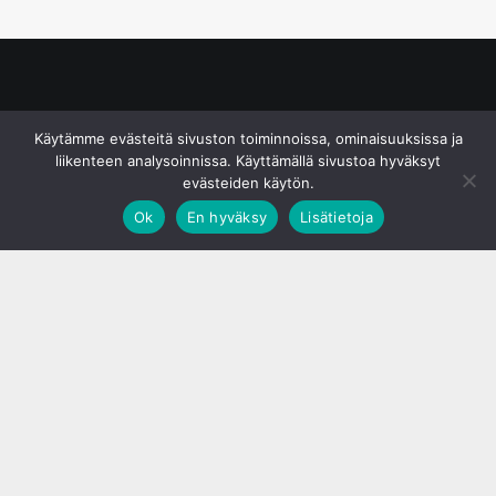
© S&J Media Oy
Käytämme evästeitä sivuston toiminnoissa, ominaisuuksissa ja
liikenteen analysoinnissa. Käyttämällä sivustoa hyväksyt
evästeiden käytön.
Ok
En hyväksy
Lisätietoja
;