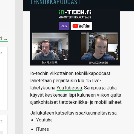
TEKNIIKKAPODCAST
ti →
#1
io-techin viikottainen tekniikkapodcast
lähetetään perjantaisin klo 15 live-
lähetyksenä
YouTubessa
. Sampsa ja Juha
käyvät keskenään läpi kuluneen viikon ajalta
ajankohtaiset tietotekniikka- ja mobiiliaiheet.
Jälkikäteen katseltavissa/kuunneltavissa:
Youtube
#2
iTunes