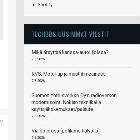
Spotify
TECHBBS UUSIMMAT VIESTIT
Mikä ärsyttää kanssa-autoilijoissa?
7.8.2026
RVS, Motor up ja muut ihmeaineet.
7.8.2026
Suomen Yhteisverkko Oy:n radioverkon
modernisointi Nokian tekniikalla
käyttäjäkokemukset/palaute
7.8.2026
#3
Via dolorosa (pelikone halvalla)
7.8.2026