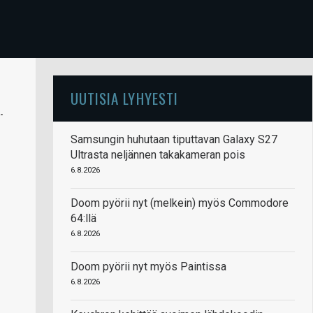
UUTISIA LYHYESTI
.
Samsungin huhutaan tiputtavan Galaxy S27
Ultrasta neljännen takakameran pois
6.8.2026
Doom pyörii nyt (melkein) myös Commodore
64:llä
6.8.2026
Doom pyörii nyt myös Paintissa
6.8.2026