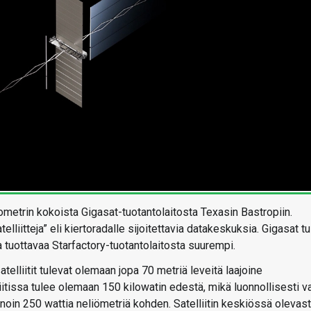
ometrin kokoista Gigasat-tuotantolaitosta Texasin Bastropiin.
lliitteja” eli kiertoradalle sijoitettavia datakeskuksia. Gigasat t
a tuottavaa Starfactory-tuotantolaitosta suurempi.
liitit tulevat olemaan jopa 70 metriä leveitä laajoine
tissa tulee olemaan 150 kilowatin edestä, mikä luonnollisesti va
t noin 250 wattia neliömetriä kohden. Satelliitin keskiössä olevas