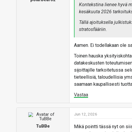
Kontekstina lienee hyvä 
kesäkuuta 2026 tarkoituksen
Tällä ajoituksella julkist
stratosfääriin.
Aamen. Ei todellakaan ole s
Toinen hauska yksityiskohta
datakeskusten toteutumisen
sijoittajille tarkoitetussa s
tieteellisiä, taloudellisia ym
saamaan kaupallisesti tuotta
Vastaa
Jun 12, 2026
TuBBe
Mikä pointti tässä nyt on si