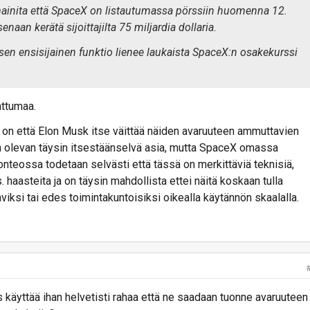
mainita että SpaceX on listautumassa pörssiin huomenna 12.
aan kerätä sijoittajilta 75 miljardia dollaria.
uksen ensisijainen funktio lienee laukaista SpaceX:n osakekurssi
attumaa.
 on että Elon Musk itse väittää näiden avaruuteen ammuttavien
 olevan täysin itsestäänselvä asia, mutta SpaceX omassa
elonteossa todetaan selvästi että tässä on merkittäviä teknisiä,
s. haasteita ja on täysin mahdollista ettei näitä koskaan tulla
viksi tai edes toimintakuntoisiksi oikealla käytännön skaalalla.
is käyttää ihan helvetisti rahaa että ne saadaan tuonne avaruuteen