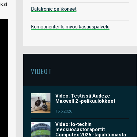
iksi
Datatronic pelikoneet
Komponenteille myös kasauspalvelu
VIDEOT
Video: Testissä Audeze
Maxwell 2 -pelikuulokkeet
15.6.2026
Video: io-techin
messuosastoraportit
Computex 2026 -tapahtumasta