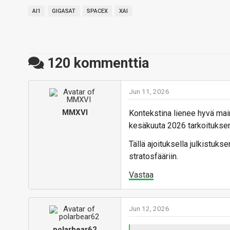
AI1
GIGASAT
SPACEX
XAI
120
kommenttia
Jun 11, 2026
MMXVI
Kontekstina lienee hyvä mai
kesäkuuta 2026 tarkoituksenaa
Tällä ajoituksella julkistuk
stratosfääriin.
Vastaa
Jun 12, 2026
polarbear62