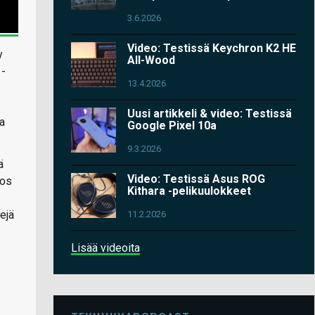
3.6.2026
Video: Testissä Keychron K2 HE
y
All-Wood
1-
13.4.2026
Uusi artikkeli & video: Testissä
ja
Google Pixel 10a
9.3.2026
ä
Video: Testissä Asus ROG
jos
Kithara -pelikuulokkeet
ejä
11.2.2026
Lisää videoita