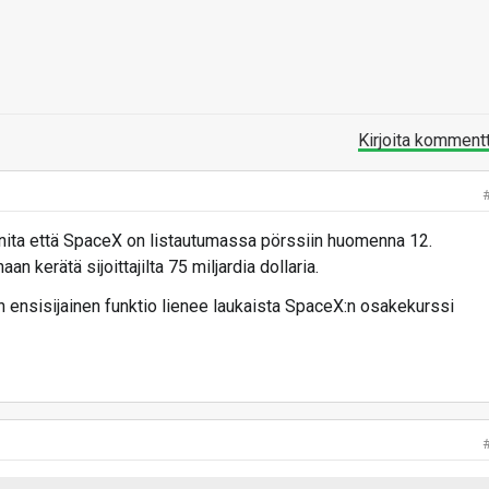
Kirjoita komment
nita että SpaceX on listautumassa pörssiin huomenna 12.
n kerätä sijoittajilta 75 miljardia dollaria.
sen ensisijainen funktio lienee laukaista SpaceX:n osakekurssi