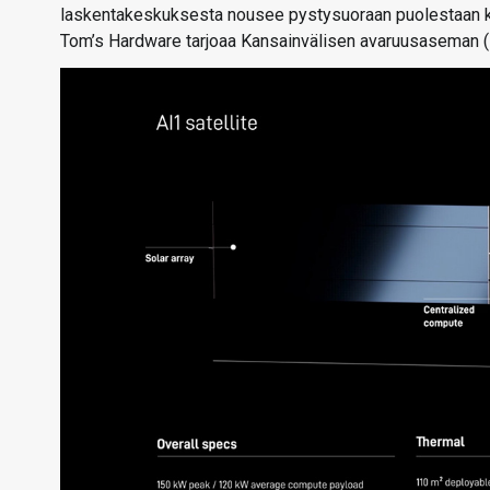
laskentakeskuksesta nousee pystysuoraan puolestaan kor
Tom’s Hardware tarjoaa Kansainvälisen avaruusaseman (I