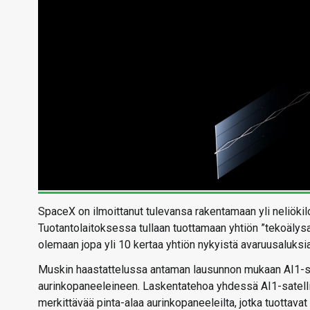
SpaceX on ilmoittanut tulevansa rakentamaan yli neliökil
Tuotantolaitoksessa tullaan tuottamaan yhtiön ”tekoälysate
olemaan jopa yli 10 kertaa yhtiön nykyistä avaruusaluksi
Muskin haastattelussa antaman lausunnon mukaan AI1-satel
aurinkopaneeleineen. Laskentatehoa yhdessä AI1-satellii
merkittävää pinta-alaa aurinkopaneeleilta, jotka tuottava