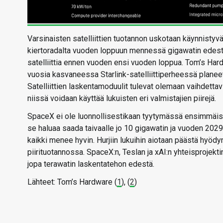
Varsinaisten satelliittien tuotannon uskotaan käynnistyvän
kiertoradalta vuoden loppuun mennessä gigawatin edestä 
satelliittia ennen vuoden ensi vuoden loppua. Tom’s Hard
vuosia kasvaneessa Starlink-satelliittiperheessä planeettaa
Satelliittien laskentamoduulit tulevat olemaan vaihdettavi
niissä voidaan käyttää lukuisten eri valmistajien piirejä.
SpaceX ei ole luonnollisestikaan tyytymässä ensimmäi
se haluaa saada taivaalle jo 10 gigawatin ja vuoden 20
kaikki menee hyvin. Hurjiin lukuihin aiotaan päästä hyöd
piirituotannossa. SpaceX:n, Teslan ja xAI:n yhteisprojekt
jopa terawatin laskentatehon edestä.
Lähteet: Tom’s Hardware (
1
), (
2
)