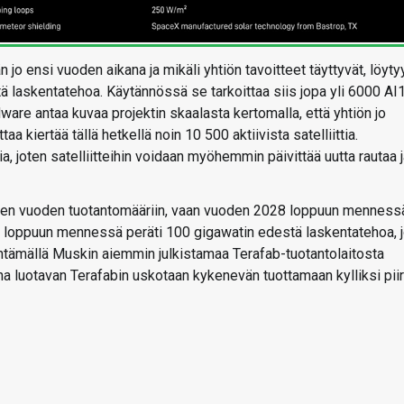
 jo ensi vuoden aikana ja mikäli yhtiön tavoitteet täyttyvät, löyty
laskentatehoa. Käytännössä se tarkoittaa siis jopa yli 6000 AI
ware antaa kuvaa projektin skaalasta kertomalla, että yhtiön jo
 kiertää tällä hetkellä noin 10 500 aktiivista satelliittia.
a, joten satelliitteihin voidaan myöhemmin päivittää uutta rautaa 
sen vuoden tuotantomääriin, vaan vuoden 2028 loppuun menness
29 loppuun mennessä peräti 100 gigawatin edestä laskentatehoa, 
yntämällä Muskin aiemmin julkistamaa Terafab-tuotantolaitosta
ina luotavan Terafabin uskotaan kykenevän tuottamaan kylliksi piir