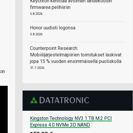
Keychron kehittää avoimen lähdekoodin
firmwarea pelihiiriin
5.8.2026
Honor uudisti logonsa
5.8.2026
Counterpoint Research:
Mobiilijärjestelmäpiirien toimitukset laskivat
jopa 15 % vuoden ensimmäisellä puoliskolla
31.7.2026
kin
Kingston Technology NV3 1 TB M.2 PCI
Express 4.0 NVMe 3D NAND