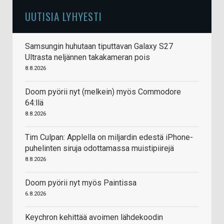
UUTISIA LYHYESTI
Samsungin huhutaan tiputtavan Galaxy S27
Ultrasta neljännen takakameran pois
8.8.2026
Doom pyörii nyt (melkein) myös Commodore
64:llä
8.8.2026
Tim Culpan: Applella on miljardin edestä iPhone-
puhelinten siruja odottamassa muistipiirejä
8.8.2026
Doom pyörii nyt myös Paintissa
6.8.2026
Keychron kehittää avoimen lähdekoodin