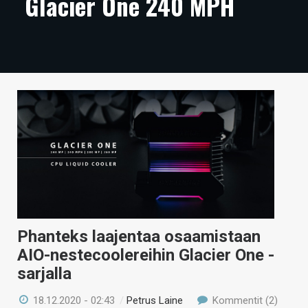
Glacier One 240 MPH
ARTIKKELIT
VIDEOT
TECHBBS
TIETOA
HINTA.FI
KAUPPA
VAIHDA TEEMA
Phanteks laajentaa osaamistaan
AIO-nestecoolereihin Glacier One -
HAKU
sarjalla
18.12.2020 - 02:43
/
Petrus Laine
Kommentit (2)