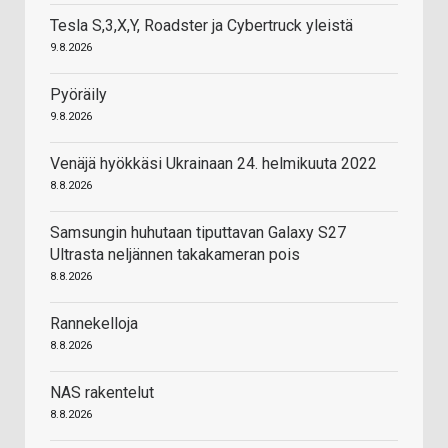
Tesla S,3,X,Y, Roadster ja Cybertruck yleistä
9.8.2026
Pyöräily
9.8.2026
Venäjä hyökkäsi Ukrainaan 24. helmikuuta 2022
8.8.2026
Samsungin huhutaan tiputtavan Galaxy S27
Ultrasta neljännen takakameran pois
8.8.2026
Rannekelloja
8.8.2026
NAS rakentelut
8.8.2026