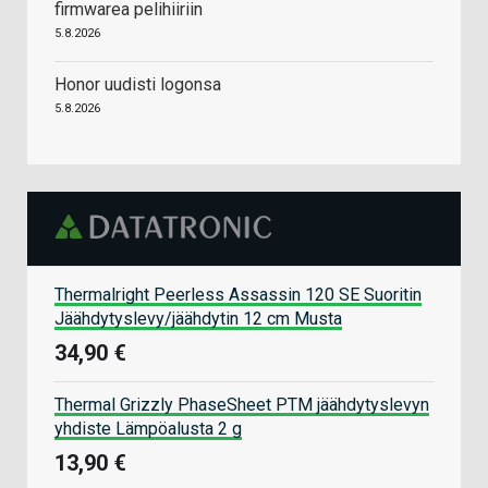
firmwarea pelihiiriin
5.8.2026
Honor uudisti logonsa
5.8.2026
Thermalright Peerless Assassin 120 SE Suoritin
Jäähdytyslevy/jäähdytin 12 cm Musta
34,90 €
Thermal Grizzly PhaseSheet PTM jäähdytyslevyn
yhdiste Lämpöalusta 2 g
13,90 €