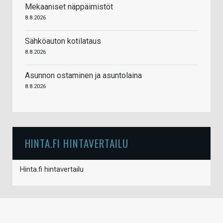
Mekaaniset näppäimistöt
8.8.2026
Sähköauton kotilataus
8.8.2026
Asunnon ostaminen ja asuntolaina
8.8.2026
HINTA.FI HINTAVERTAILU
Hinta.fi hintavertailu