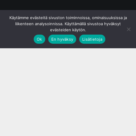
© S&J Media Oy
Käytämme evästeitä sivuston toiminnoissa, ominaisuuksissa ja
liikenteen analysoinnissa. Käyttämällä sivustoa hyväksyt
evästeiden käytön.
Ok
En hyväksy
Lisätietoja
;