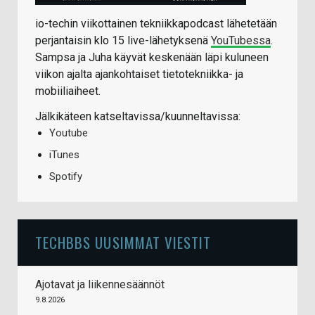
io-techin viikottainen tekniikkapodcast lähetetään
perjantaisin klo 15 live-lähetyksenä
YouTubessa
.
Sampsa ja Juha käyvät keskenään läpi kuluneen
viikon ajalta ajankohtaiset tietotekniikka- ja
mobiiliaiheet.
Jälkikäteen katseltavissa/kuunneltavissa:
Youtube
iTunes
Spotify
TECHBBS UUSIMMAT VIESTIT
Ajotavat ja liikennesäännöt
9.8.2026