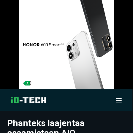
Phanteks laajentaa
UUTISET
osaamistaan AIO-