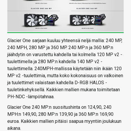
Glacier One sarjaan kuuluu yhteensä neljä mallia: 240 MP,
240 MPH, 280 MP ja 360 MP. 240 MP:n ja 360 MP:n
jäähdytin on varustettu kahdella tai kolmella 120 MP v2 -
tuulettimella ja 280 MP:n kahdella 140 MP v2 -
tuulettimella. 240MPH-mallissa käytetään niin ikään 120
MP v2 -tuulettimia, mutta koko kokonaisuus on valkoinen
ja tuulettimet valaistaan kahdella D-RGB HALOS -
tuuletinkehyksellä. Kaikkien mallien mukana toimitetaan
PH-NDC -lämpötahnaa.
Glacier One 240 MP:n suositushinta on 124,90, 240
MPH:n 149,90, 280 MP:n 139,90 ja 360 MP:n 169,90
euroa. Kaikkien mallien pitäisi saapua myyntiin joulukuun
aikana.