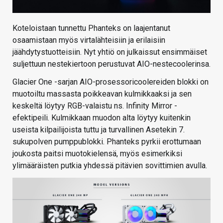
Koteloistaan tunnettu Phanteks on laajentanut
osaamistaan myös virtalähteisiin ja erilaisiin
jäähdytystuotteisiin. Nyt yhtiö on julkaissut ensimmäiset
suljettuun nestekiertoon perustuvat AIO-nestecoolerinsa.
Glacier One -sarjan AIO-prosessoricoolereiden blokki on
muotoiltu massasta poikkeavan kulmikkaaksi ja sen
keskeltä löytyy RGB-valaistu ns. Infinity Mirror -
efektipeili. Kulmikkaan muodon alta löytyy kuitenkin
useista kilpailijoista tuttu ja turvallinen Asetekin 7.
sukupolven pumppublokki. Phanteks pyrkii erottumaan
joukosta paitsi muotokielensä, myös esimerkiksi
ylimääräisten putkia yhdessä pitävien sovittimien avulla.