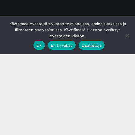
© S&J Media Oy
Käytämme evästeitä sivuston toiminnoissa, ominaisuuksissa ja
liikenteen analysoinnissa. Käyttämällä sivustoa hyväksyt
evästeiden käytön.
Ok
En hyväksy
Lisätietoja
;