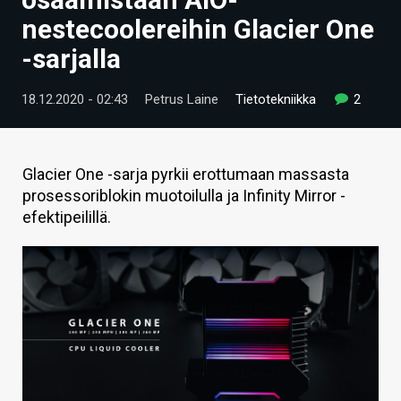
ARTIKKELIT
nestecoolereihin Glacier One
-sarjalla
VIDEOT
TECHBBS
18.12.2020 - 02:43
Petrus Laine
Tietotekniikka
2
TIETOA
HINTA.FI
Glacier One -sarja pyrkii erottumaan massasta
prosessoriblokin muotoilulla ja Infinity Mirror -
KAUPPA
efektipeilillä.
VAIHDA TEEMA
HAKU