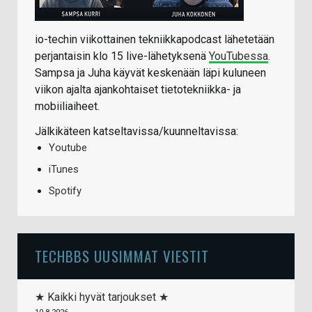
io-techin viikottainen tekniikkapodcast lähetetään
perjantaisin klo 15 live-lähetyksenä
YouTubessa
.
Sampsa ja Juha käyvät keskenään läpi kuluneen
viikon ajalta ajankohtaiset tietotekniikka- ja
mobiiliaiheet.
Jälkikäteen katseltavissa/kuunneltavissa:
Youtube
iTunes
Spotify
TECHBBS UUSIMMAT VIESTIT
★ Kaikki hyvät tarjoukset ★