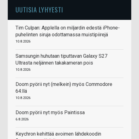
UUTISIA LYHYESTI
Tim Culpan: Applella on miljardin edestä iPhone-
puhelinten siruja odottamassa muistipiirejä
10.8.2026
Samsungin huhutaan tiputtavan Galaxy S27
Ultrasta neljännen takakameran pois
10.8.2026
Doom pyörii nyt (melkein) myös Commodore
64:llä
10.8.2026
Doom pyörii nyt myös Paintissa
6.8.2026
Keychron kehittää avoimen lähdekoodin