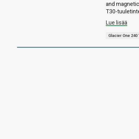
and magnetic l
T30-tuuletint
Lue lisää
Glacier One 240