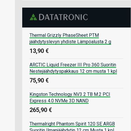
Thermal Grizzly PhaseSheet PTM
jäähdytyslevyn yhdiste Lämpöalusta 2 g
13,90 €
ARCTIC Liquid Freezer III Pro 360 Suoritin
Nestejäähdytyspakkaus 12 cm musta 1 kpl
75,90 €
Kingston Technology NV3 2 TB M.2 PCI
Express 4.0 NVMe 3D NAND
265,90 €
Thermalright Phantom Spirit 120 SE ARGB
Suoritin Ilmanjäähdytin 12 cm Musta 1 kpl