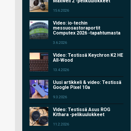
Maxwell 2 -pelikuulokkeet
15.6.2026
Video: io-techin
messuosastoraportit
Computex 2026 -tapahtumasta
3.6.2026
Video: Testissä Keychron K2 HE
All-Wood
13.4.2026
Uusi artikkeli & video: Testissä
Google Pixel 10a
9.3.2026
Video: Testissä Asus ROG
Kithara -pelikuulokkeet
11.2.2026