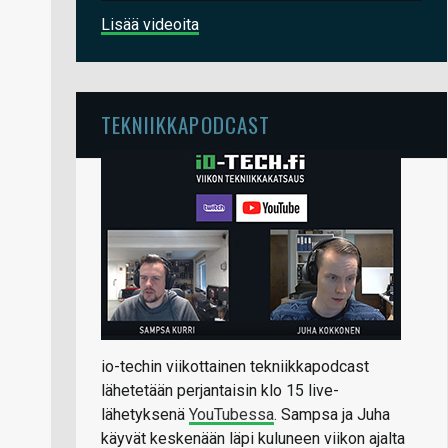
Lisää videoita
TEKNIIKKAPODCAST
io-techin viikottainen tekniikkapodcast
lähetetään perjantaisin klo 15 live-
lähetyksenä
YouTubessa
. Sampsa ja Juha
käyvät keskenään läpi kuluneen viikon ajalta