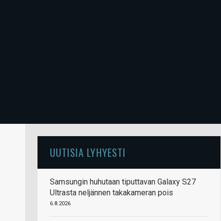
UUTISIA LYHYESTI
Samsungin huhutaan tiputtavan Galaxy S27
Ultrasta neljännen takakameran pois
6.8.2026