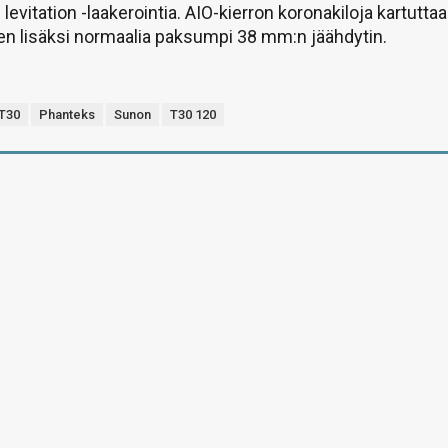
evitation -laakerointia. AIO-kierron koronakiloja kartuttaa
en lisäksi normaalia paksumpi 38 mm:n jäähdytin.
 T30
Phanteks
Sunon
T30 120