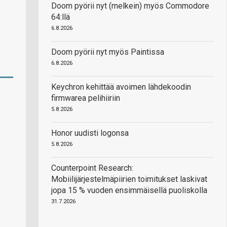
Doom pyörii nyt (melkein) myös Commodore
64:llä
6.8.2026
Doom pyörii nyt myös Paintissa
6.8.2026
Keychron kehittää avoimen lähdekoodin
firmwarea pelihiiriin
5.8.2026
Honor uudisti logonsa
5.8.2026
Counterpoint Research:
Mobiilijärjestelmäpiirien toimitukset laskivat
jopa 15 % vuoden ensimmäisellä puoliskolla
31.7.2026