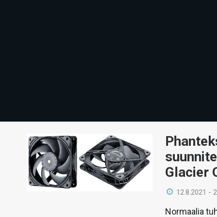
Phanteks
suunnite
Glacier
12.8.2021 - 
Normaalia tu