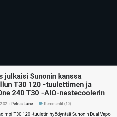
 julkaisi Sunonin kanssa
llun T30 120 -tuulettimen ja
 One 240 T30 -AIO-nestecoolerin
22:32
/
Petrus Laine
Kommentit (10)
hdimpi T30 120 -tuuletin hyödyntää Sunonin Dual Vapo