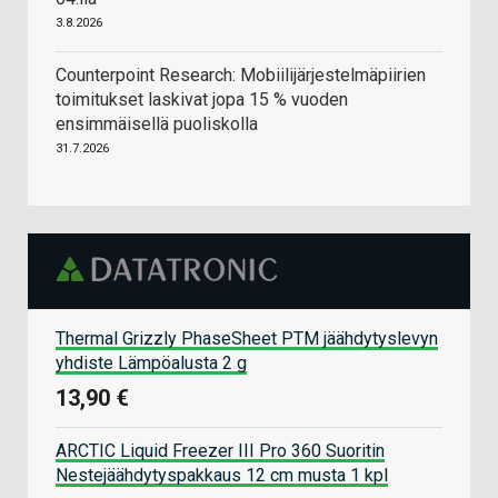
3.8.2026
Counterpoint Research: Mobiilijärjestelmäpiirien
toimitukset laskivat jopa 15 % vuoden
ensimmäisellä puoliskolla
31.7.2026
Thermal Grizzly PhaseSheet PTM jäähdytyslevyn
yhdiste Lämpöalusta 2 g
13,90 €
ARCTIC Liquid Freezer III Pro 360 Suoritin
Nestejäähdytyspakkaus 12 cm musta 1 kpl