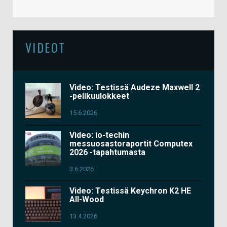
VIDEOT
Video: Testissä Audeze Maxwell 2
-pelikuulokkeet
15.6.2026
Video: io-techin
messuosastoraportit Computex
2026 -tapahtumasta
3.6.2026
Video: Testissä Keychron K2 HE
All-Wood
13.4.2026