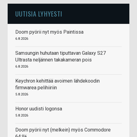
UUTISIA LYHYESTI
Doom pyörii nyt myös Paintissa
6.8.2026
Samsungin huhutaan tiputtavan Galaxy S27
Ultrasta neljännen takakameran pois
6.8.2026
Keychron kehittää avoimen lähdekoodin
firmwarea pelihiiriin
5.8.2026
Honor uudisti logonsa
5.8.2026
Doom pyörii nyt (melkein) myös Commodore
64:llä