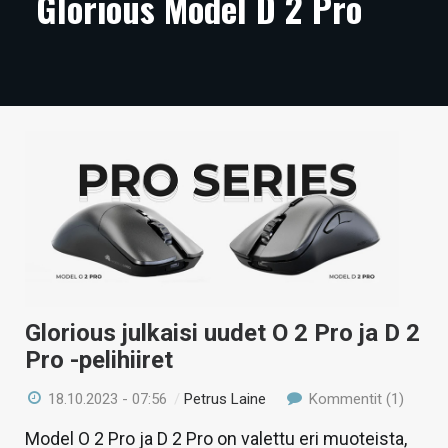
Glorious Model D 2 Pro
ARTIKKELIT
VIDEOT
TECHBBS
TIETOA
HINTA.FI
KAUPPA
VAIHDA TEEMA
Glorious julkaisi uudet O 2 Pro ja D 2
Pro -pelihiiret
HAKU
18.10.2023 - 07:56
/
Petrus Laine
Kommentit (1)
Model O 2 Pro ja D 2 Pro on valettu eri muoteista,