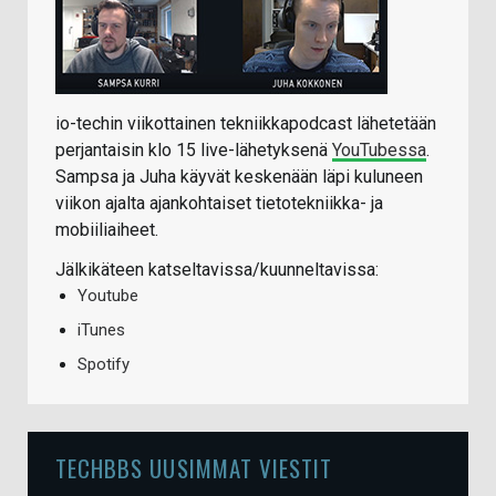
io-techin viikottainen tekniikkapodcast lähetetään
perjantaisin klo 15 live-lähetyksenä
YouTubessa
.
Sampsa ja Juha käyvät keskenään läpi kuluneen
viikon ajalta ajankohtaiset tietotekniikka- ja
mobiiliaiheet.
Jälkikäteen katseltavissa/kuunneltavissa:
Youtube
iTunes
Spotify
TECHBBS UUSIMMAT VIESTIT