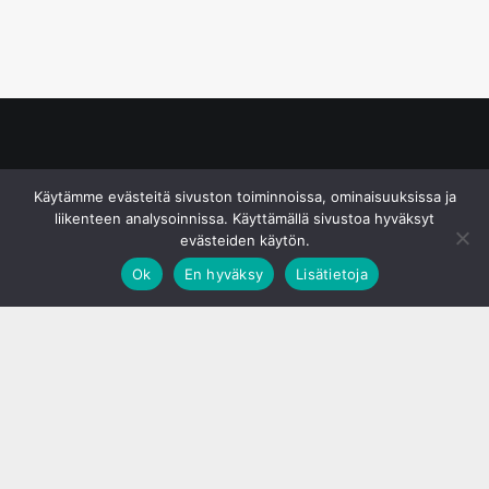
© S&J Media Oy
Käytämme evästeitä sivuston toiminnoissa, ominaisuuksissa ja
liikenteen analysoinnissa. Käyttämällä sivustoa hyväksyt
evästeiden käytön.
Ok
En hyväksy
Lisätietoja
;