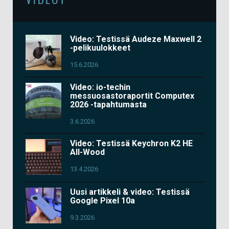
Video: Testissä Audeze Maxwell 2
-pelikuulokkeet
15.6.2026
Video: io-techin
messuosastoraportit Computex
2026 -tapahtumasta
3.6.2026
Video: Testissä Keychron K2 HE
All-Wood
13.4.2026
Uusi artikkeli & video: Testissä
Google Pixel 10a
9.3.2026