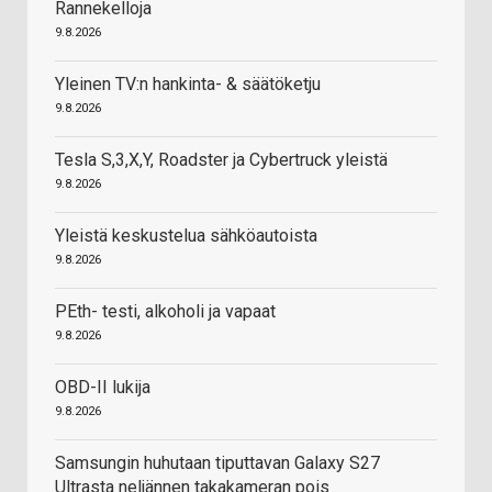
Rannekelloja
9.8.2026
Yleinen TV:n hankinta- & säätöketju
9.8.2026
Tesla S,3,X,Y, Roadster ja Cybertruck yleistä
9.8.2026
Yleistä keskustelua sähköautoista
9.8.2026
PEth- testi, alkoholi ja vapaat
9.8.2026
OBD-II lukija
9.8.2026
Samsungin huhutaan tiputtavan Galaxy S27
Ultrasta neljännen takakameran pois