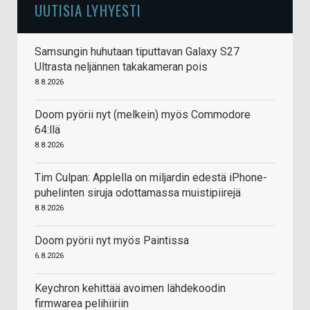
UUTISIA LYHYESTI
Samsungin huhutaan tiputtavan Galaxy S27
Ultrasta neljännen takakameran pois
8.8.2026
Doom pyörii nyt (melkein) myös Commodore
64:llä
8.8.2026
Tim Culpan: Applella on miljardin edestä iPhone-
puhelinten siruja odottamassa muistipiirejä
8.8.2026
Doom pyörii nyt myös Paintissa
6.8.2026
Keychron kehittää avoimen lähdekoodin
firmwarea pelihiiriin