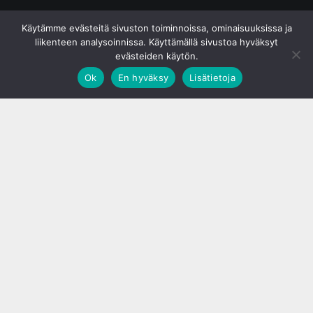
© S&J Media Oy
Käytämme evästeitä sivuston toiminnoissa, ominaisuuksissa ja
liikenteen analysoinnissa. Käyttämällä sivustoa hyväksyt
evästeiden käytön.
Ok
En hyväksy
Lisätietoja
;