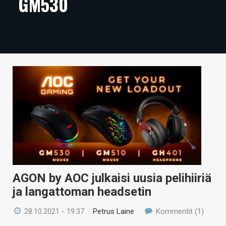
GM530
ARTIKKELIT
VIDEOT
TECHBBS
TIETOA
HINTA.FI
KAUPPA
VAIHDA TEEMA
AGON by AOC julkaisi uusia pelihiiriä
ja langattoman headsetin
HAKU
28.10.2021 - 19:37
/
Petrus Laine
Kommentit (1)