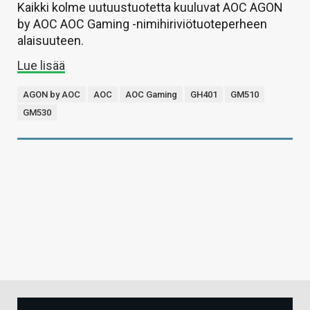
Kaikki kolme uutuustuotetta kuuluvat AOC AGON
by AOC AOC Gaming -nimihiriviötuoteperheen
alaisuuteen.
Lue lisää
AGON by AOC
AOC
AOC Gaming
GH401
GM510
GM530