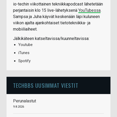
io-techin viikottainen tekniikkapodcast lähetetään
perjantaisin klo 15 live-lähetyksenä
YouTubessa
.
Sampsa ja Juha käyvät keskenään läpi kuluneen
viikon ajalta ajankohtaiset tietotekniikka- ja
mobiiliaiheet.
Jälkikäteen katseltavissa/kuunneltavissa:
Youtube
iTunes
Spotify
TECHBBS UUSIMMAT VIESTIT
Perunalastut
9.8.2026