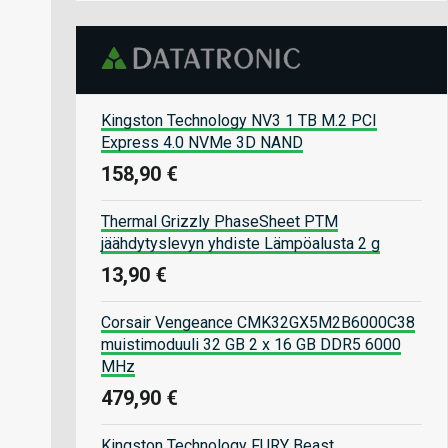
Kingston Technology NV3 1 TB M.2 PCI
Express 4.0 NVMe 3D NAND
158,90 €
Thermal Grizzly PhaseSheet PTM
jäähdytyslevyn yhdiste Lämpöalusta 2 g
13,90 €
Corsair Vengeance CMK32GX5M2B6000C38
muistimoduuli 32 GB 2 x 16 GB DDR5 6000
MHz
479,90 €
Kingston Technology FURY Beast