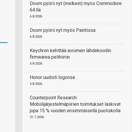
Doom pyörii nyt (melkein) myös Commodore
64:llä
6.8.2026
Doom pyörii nyt myös Paintissa
6.8.2026
Keychron kehittää avoimen lähdekoodin
firmwarea pelihiiriin
5.8.2026
Honor uudisti logonsa
5.8.2026
Counterpoint Research:
Mobiilijärjestelmäpiirien toimitukset laskivat
jopa 15 % vuoden ensimmäisellä puoliskolla
31.7.2026