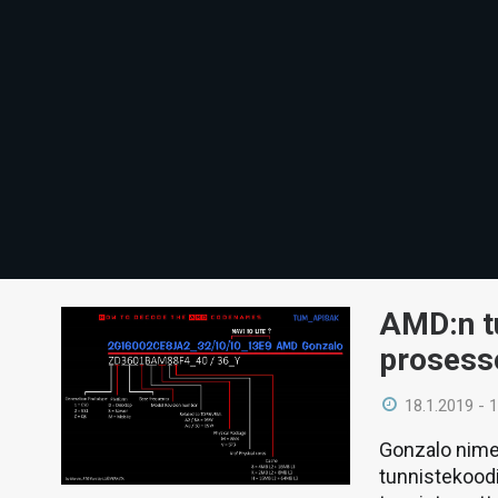
AMD:n t
prosess
18.1.2019 - 
Gonzalo nime
tunnistekoodi