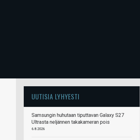
UUTISIA LYHYESTI
Samsungin huhutaan tiputtavan Galaxy S27
Ultrasta neljännen takakameran pois
6.8.2026