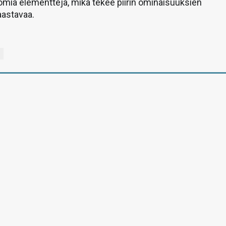
mia elementtejä, mikä tekee piirin ominaisuuksien
aastavaa.