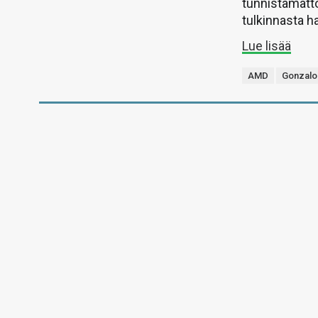
tunnistamatto
tulkinnasta h
Lue lisää
AMD
Gonzalo