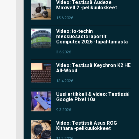
Video: Testissä Audeze
Maxwell 2 -pelikuulokkeet
15.6.2026
Video: io-techin
messuosastoraportit
Computex 2026 -tapahtumasta
3.6.2026
Video: Testissä Keychron K2 HE
All-Wood
13.4.2026
Uusi artikkeli & video: Testissä
Google Pixel 10a
9.3.2026
Video: Testissä Asus ROG
Kithara -pelikuulokkeet
11.2.2026