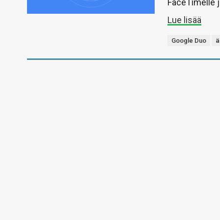
FaceTimelle j
Lue lisää
Google Duo
ä