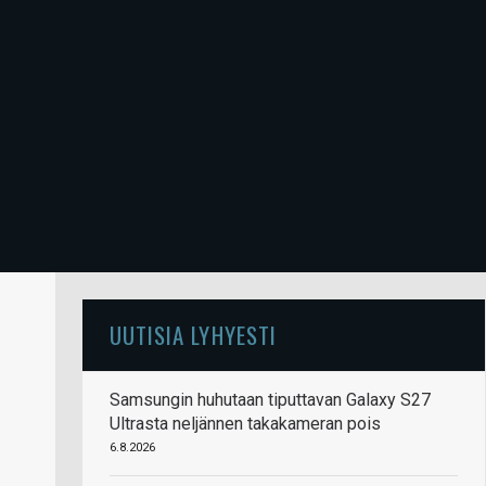
UUTISIA LYHYESTI
Samsungin huhutaan tiputtavan Galaxy S27
Ultrasta neljännen takakameran pois
6.8.2026