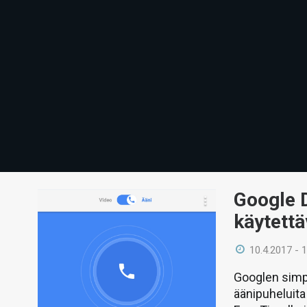
Google 
käytettä
10.4.2017 - 
Googlen simp
äänipuheluita