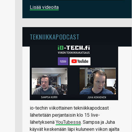
Lisää videoita
TEKNIIKKAPODCAST
io-techin viikottainen tekniikkapodcast
lähetetään perjantaisin klo 15 live-
lähetyksenä
YouTubessa
. Sampsa ja Juha
käyvät keskenään läpi kuluneen viikon ajalta