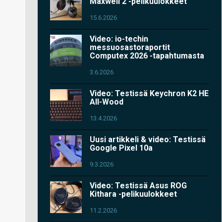
Maxwell 2 -pelikuulokkeet
15.6.2026
Video: io-techin
messuosastoraportit
Computex 2026 -tapahtumasta
3.6.2026
Video: Testissä Keychron K2 HE
All-Wood
13.4.2026
Uusi artikkeli & video: Testissä
Google Pixel 10a
9.3.2026
Video: Testissä Asus ROG
Kithara -pelikuulokkeet
11.2.2026