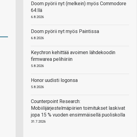
Doom pyörii nyt (melkein) myös Commodore
64:llä
6.8.2026
Doom pyörii nyt myös Paintissa
6.8.2026
Keychron kehittää avoimen lähdekoodin
firmwarea pelihiiriin
5.8.2026
Honor uudisti logonsa
5.8.2026
Counterpoint Research:
Mobiilijärjestelmäpiirien toimitukset laskivat
jopa 15 % vuoden ensimmäisellä puoliskolla
31.7.2026