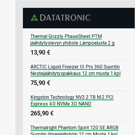
Thermal Grizzly PhaseSheet PTM
jäähdytyslevyn yhdiste Lämpöalusta 2 g
13,90 €
ARCTIC Liquid Freezer III Pro 360 Suoritin
Nestejäähdytyspakkaus 12 cm musta 1 kpl
75,90 €
Kingston Technology NV3 2 TB M.2 PCI
Express 4.0 NVMe 3D NAND
265,90 €
Thermalright Phantom Spirit 120 SE ARGB
Suoritin Ilmanjäähdytin 12 cm Musta 1 kpl