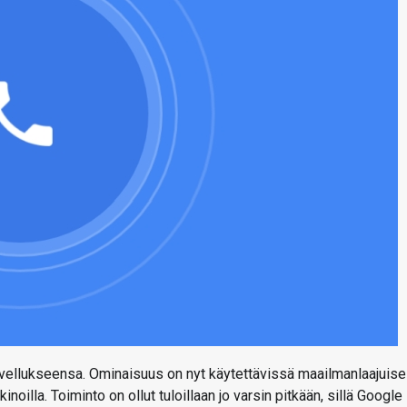
ellukseensa. Ominaisuus on nyt käytettävissä maailmanlaajuises
inoilla. Toiminto on ollut tuloillaan jo varsin pitkään, sillä Google