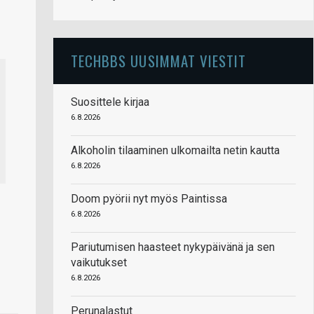
TECHBBS UUSIMMAT VIESTIT
Suosittele kirjaa
6.8.2026
Alkoholin tilaaminen ulkomailta netin kautta
6.8.2026
Doom pyörii nyt myös Paintissa
6.8.2026
Pariutumisen haasteet nykypäivänä ja sen
vaikutukset
6.8.2026
Perunalastut