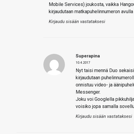
Mobile Services) joukosta, vaikka Hangou
kirjaudutaan matkapuhelinnumeron avull
Kirjaudu sisään vastataksesi
Superapina
10.4.2017
Nyt taisi mennä Duo sekaisi
kirjaudutaan puhelinnumeroll
onnistuu video- ja äänipuhelu
Messenger.
Joku voi Googlella pikkuhilj
voisiko jopa samalla sovell
Kirjaudu sisään vastataksesi