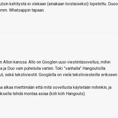
tsin kehitystä ei olekaan (ainakaan toistaiseksi) lopetettu. Duo
a mm. Whatsappin tapaan.
n Allon kanssa. Allo on Googlen uusi viestintäsovellus, mihin
a ja Duo vain puheluita varten. Toki ”vanhalla” Hangoutsilla
t, sekä tekstiviestit. Googlella on vielä tekstiviesteille erikseen
aa alkaa miettimään että mitä sovellusta käytetään mihinkin, ja
uksella tehdä montaa asiaa (köh köh Hangouts).