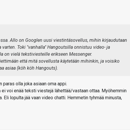
ssa. Allo on Googlen uusi viestintäsovellus, mihin kirjaudutaan
 varten. Toki "vanhalla" Hangoutsilla onnistuu video- ja
la on vielä tekstiviesteille erikseen Messenger.
ettimään että mitä sovellusta käytetään mihinkin, ja voisiko
aa asiaa (köh köh Hangouts).
on paras olla joka asiaan oma appi.
a ei voi enää teksti viestejä lähettää/vastaan ottaa. Myöhemmin
. Eli lopulta jää vaan video chatti. Hemmetin tyhmää minusta,