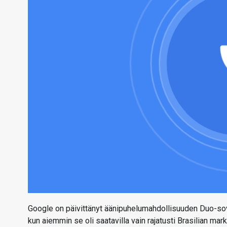
Google on päivittänyt äänipuhelumahdollisuuden Duo-sov
kun aiemmin se oli saatavilla vain rajatusti Brasilian markk