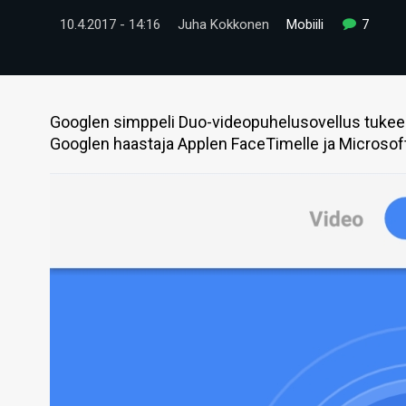
10.4.2017 - 14:16
Juha Kokkonen
Mobiili
7
Googlen simppeli Duo-videopuhelusovellus tukee 
Googlen haastaja Applen FaceTimelle ja Microsoft