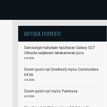
UUTISIA LYHYESTI
Samsungin huhutaan tiputtavan Galaxy S27
Ultrasta neljännen takakameran pois
6.8.2026
Doom pyörii nyt (melkein) myös Commodore
64:llä
6.8.2026
Doom pyörii nyt myös Paintissa
6.8.2026