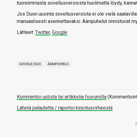
tuoreimmasta sovellusversiosta huolimatta löydy, kannat
Jos Duon uusinta sovellusversiota ei ole vielä saatavilla
manuaalisesti asennettavaksi. Äänipuhelut onnistuvat myö
Lähteet:
Twitter
,
Google
GOOGLE DUO
ÄÄNIPUHELU
Kommentoi uutista tai artikkelia foorumilla
(Kommentointi 
Lähetä palautetta / raportoi kirjoitusvirheestä