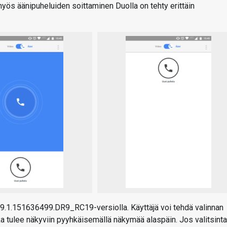
 myös äänipuheluiden soittaminen Duolla on tehty erittäin
9.1.151636499.DR9_RC19-versiolla. Käyttäjä voi tehdä valinnan
oka tulee näkyviin pyyhkäisemällä näkymää alaspäin. Jos valitsinta