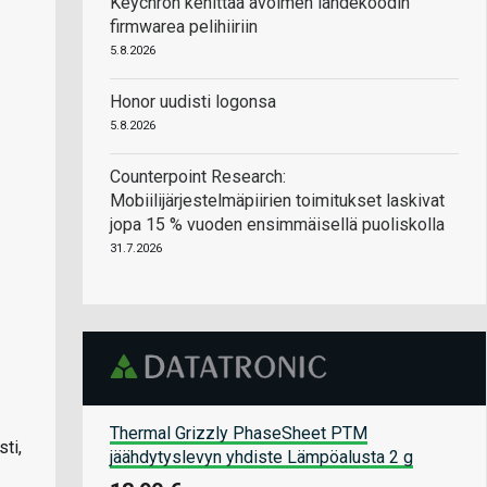
Keychron kehittää avoimen lähdekoodin
firmwarea pelihiiriin
5.8.2026
Honor uudisti logonsa
5.8.2026
Counterpoint Research:
Mobiilijärjestelmäpiirien toimitukset laskivat
jopa 15 % vuoden ensimmäisellä puoliskolla
31.7.2026
Thermal Grizzly PhaseSheet PTM
ti,
jäähdytyslevyn yhdiste Lämpöalusta 2 g