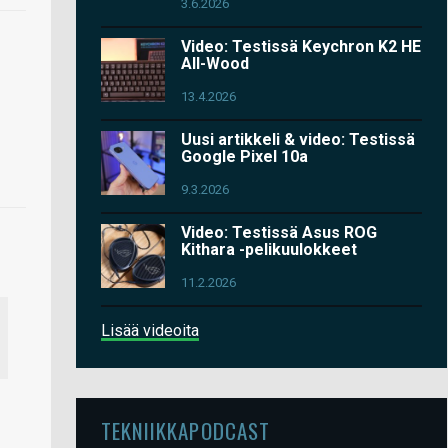
3.6.2026
Video: Testissä Keychron K2 HE
All-Wood
13.4.2026
Uusi artikkeli & video: Testissä
Google Pixel 10a
9.3.2026
Video: Testissä Asus ROG
Kithara -pelikuulokkeet
11.2.2026
Lisää videoita
TEKNIIKKAPODCAST