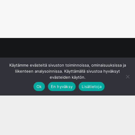
© S&J Media Oy
Käytämme evästeitä sivuston toiminnoissa, ominaisuuksissa ja
liikenteen analysoinnissa. Käyttämällä sivustoa hyväksyt
evästeiden käytön.
Ok
En hyväksy
Lisätietoja
;