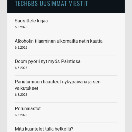
TECHBBS UUSIMMAT VIESTIT
Suosittele kirjaa
6.8.2026
Alkoholin tilaaminen ulkomailta netin kautta
6.8.2026
Doom pyörii nyt myös Paintissa
6.8.2026
Pariutumisen haasteet nykypäivänä ja sen
vaikutukset
6.8.2026
Perunalastut
6.8.2026
Mitä kuuntelet tällä hetkellä?