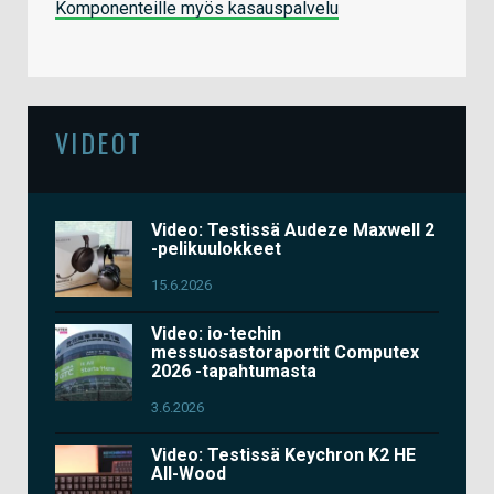
Komponenteille myös kasauspalvelu
VIDEOT
Video: Testissä Audeze Maxwell 2
-pelikuulokkeet
15.6.2026
Video: io-techin
messuosastoraportit Computex
2026 -tapahtumasta
3.6.2026
Video: Testissä Keychron K2 HE
All-Wood