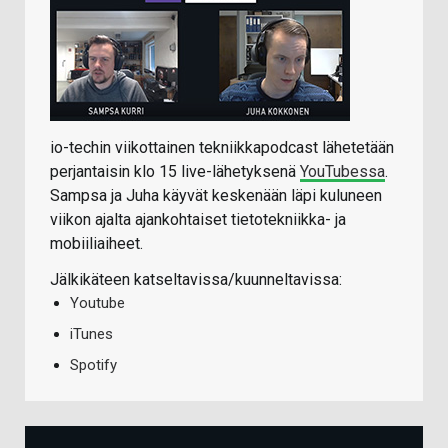
io-techin viikottainen tekniikkapodcast lähetetään
perjantaisin klo 15 live-lähetyksenä
YouTubessa
.
Sampsa ja Juha käyvät keskenään läpi kuluneen
viikon ajalta ajankohtaiset tietotekniikka- ja
mobiiliaiheet.
Jälkikäteen katseltavissa/kuunneltavissa:
Youtube
iTunes
Spotify