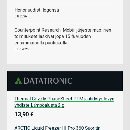
Honor uudisti logonsa
5.8.2026
Counterpoint Research: Mobiilijärjestelmäpiirien
toimitukset laskivat jopa 15 % vuoden
ensimmäisellä puoliskolla
31.7.2026
Thermal Grizzly PhaseSheet PTM jäähdytyslevyn
yhdiste Lämpöalusta 2 g
13,90 €
ARCTIC Liquid Freezer III Pro 360 Suoritin