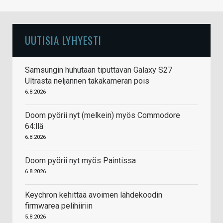
UUTISIA LYHYESTI
Samsungin huhutaan tiputtavan Galaxy S27
Ultrasta neljännen takakameran pois
6.8.2026
Doom pyörii nyt (melkein) myös Commodore
64:llä
6.8.2026
Doom pyörii nyt myös Paintissa
6.8.2026
Keychron kehittää avoimen lähdekoodin
firmwarea pelihiiriin
5.8.2026