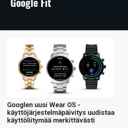
Google Fit
ARTIKKELIT
VIDEOT
TECHBBS
TIETOA
HINTA.FI
KAUPPA
VAIHDA TEEMA
Googlen uusi Wear OS -
HAKU
käyttöjärjestelmäpäivitys uudistaa
käyttöliitymää merkittävästi