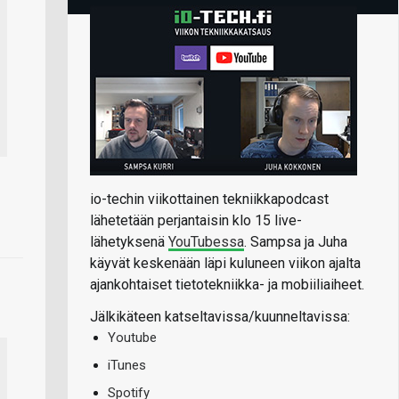
io-techin viikottainen tekniikkapodcast
lähetetään perjantaisin klo 15 live-
lähetyksenä
YouTubessa
. Sampsa ja Juha
käyvät keskenään läpi kuluneen viikon ajalta
ajankohtaiset tietotekniikka- ja mobiiliaiheet.
Jälkikäteen katseltavissa/kuunneltavissa:
Youtube
iTunes
Spotify