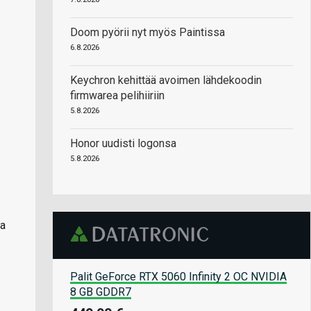
Doom pyörii nyt myös Paintissa
6.8.2026
Keychron kehittää avoimen lähdekoodin
firmwarea pelihiiriin
5.8.2026
Honor uudisti logonsa
5.8.2026
ia
Palit GeForce RTX 5060 Infinity 2 OC NVIDIA
8 GB GDDR7