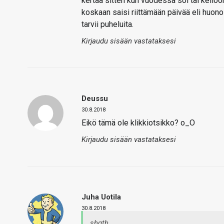
kertaa sitten kun vuodessa soi tai kello
koskaan saisi riittämään päivää eli huono 
tarvii puheluita.
Kirjaudu sisään vastataksesi
Deussu
30.8.2018
Eikö tämä ole klikkiotsikko? o_O
Kirjaudu sisään vastataksesi
Juha Uotila
30.8.2018
shgth