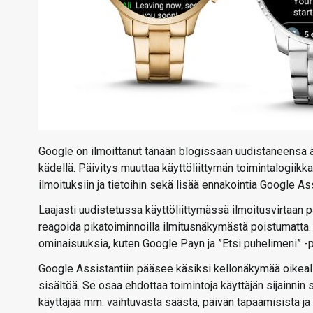
Google on ilmoittanut tänään blogissaan uudistaneensa äl
kädellä. Päivitys muuttaa käyttöliittymän toimintalogii
ilmoituksiin ja tietoihin sekä lisää ennakointia Google As
Laajasti uudistetussa käyttöliittymässä ilmoitusvirtaan p
reagoida pikatoiminnoilla ilmitusnäkymästä poistumatta. 
ominaisuuksia, kuten Google Payn ja ”Etsi puhelimeni” -p
Google Assistantiin pääsee käsiksi kellonäkymää oikeall
sisältöä. Se osaa ehdottaa toimintoja käyttäjän sijainnin
käyttäjää mm. vaihtuvasta säästä, päivän tapaamisista ja 