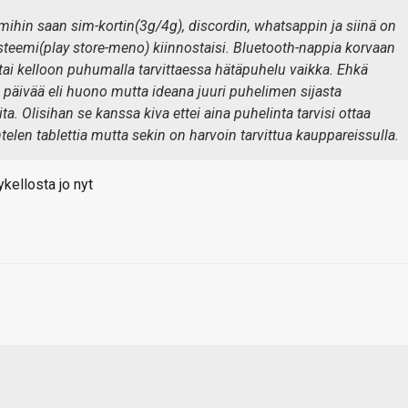
ihin saan sim-kortin(3g/4g), discordin, whatsappin ja siinä on
teemi(play store-meno) kiinnostaisi. Bluetooth-nappia korvaan
 tai kelloon puhumalla tarvittaessa hätäpuhelu vaikka. Ehkä
 päivää eli huono mutta ideana juuri puhelimen sijasta
ita. Olisihan se kanssa kiva ettei aina puhelinta tarvisi ottaa
len tablettia mutta sekin on harvoin tarvittua kauppareissulla.
kellosta jo nyt