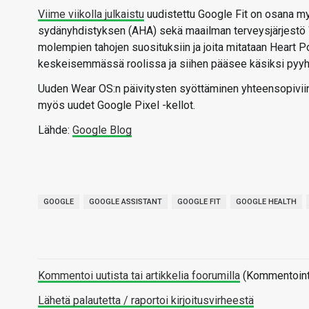
Viime viikolla julkaistu
uudistettu Google Fit on osana my
sydänyhdistyksen (AHA) sekä maailman terveysjärjestö W
molempien tahojen suosituksiin ja joita mitataan Heart Po
keskeisemmässä roolissa ja siihen pääsee käsiksi pyy
Uuden Wear OS:n päivitysten syöttäminen yhteensopiviin 
myös uudet Google Pixel -kellot.
Lähde:
Google Blog
GOOGLE
GOOGLE ASSISTANT
GOOGLE FIT
GOOGLE HEALTH
Kommentoi uutista tai artikkelia foorumilla
(Kommentointi 
Lähetä palautetta / raportoi kirjoitusvirheestä