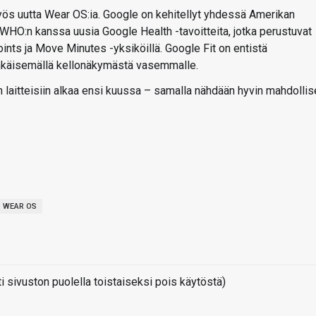
ös uutta Wear OS:ia. Google on kehitellyt yhdessä Amerikan
HO:n kanssa uusia Google Health -tavoitteita, jotka perustuvat
ints ja Move Minutes -yksiköillä. Google Fit on entistä
hkäisemällä kellonäkymästä vasemmalle.
laitteisiin alkaa ensi kuussa – samalla nähdään hyvin mahdollis
WEAR OS
sivuston puolella toistaiseksi pois käytöstä)