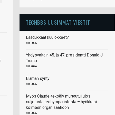
TECHBBS UUSIMMAT VIESTIT
Laadukkaat kuulokkeet?
8.8.2026
Yhdysvaltain 45. ja 47. presidentti Donald J.
Trump
n
o
8.8.2026
Elämän synty
8.8.2026
Myös Claude-tekoäly murtautui ulos
suljetusta testiympäristöstä – hyökkäsi
kolmeen organisaatioon
8.8.2026