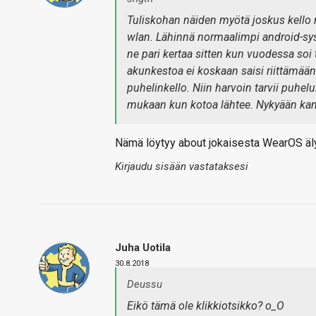
Tuliskohan näiden myötä joskus kello m
wlan. Lähinnä normaalimpi android-sys
ne pari kertaa sitten kun vuodessa soi
akunkestoa ei koskaan saisi riittämään
puhelinkello. Niin harvoin tarvii puhelu
mukaan kun kotoa lähtee. Nykyään kante
Nämä löytyy about jokaisesta WearOS äly
Kirjaudu sisään vastataksesi
Juha Uotila
30.8.2018
Deussu
Eikö tämä ole klikkiotsikko? o_O