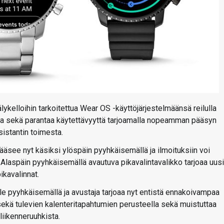
ykelloihin tarkoitettua Wear OS -käyttöjärjestelmäänsä reilulla
kkaa sekä parantaa käytettävyyttä tarjoamalla nopeamman pääsyn
sistantin toimesta.
ääsee nyt käsiksi ylöspäin pyyhkäisemällä ja ilmoituksiin voi
Alaspäin pyyhkäisemällä avautuva pikavalintavalikko tarjoaa uus
ikavalinnat.
e pyyhkäisemällä ja avustaja tarjoaa nyt entistä ennakoivampaa
 sekä tulevien kalenteritapahtumien perusteella sekä muistuttaa
liikenneruuhkista.