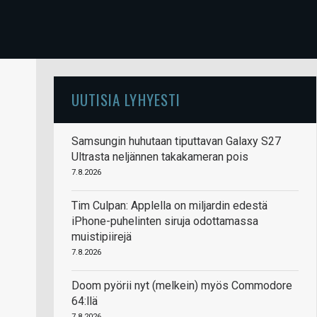
UUTISIA LYHYESTI
Samsungin huhutaan tiputtavan Galaxy S27
Ultrasta neljännen takakameran pois
7.8.2026
Tim Culpan: Applella on miljardin edestä
iPhone-puhelinten siruja odottamassa
muistipiirejä
7.8.2026
Doom pyörii nyt (melkein) myös Commodore
64:llä
7.8.2026