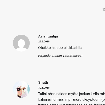
1
Asiantuntija
29.8.2018
Otsikko haisee clickbaitilta.
Kirjaudu sisään vastataksesi
Shgth
30.8.2018
Tuliskohan näiden myötä joskus kello mihi
Lähinnä normaalimpi android-systeemi(pl