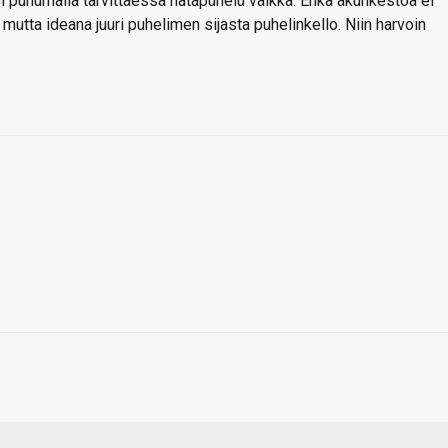
on puhumalla tarvittaessa hätäpuhelu vaikka. Ehkä akunkestoa ei
mutta ideana juuri puhelimen sijasta puhelinkello. Niin harvoin