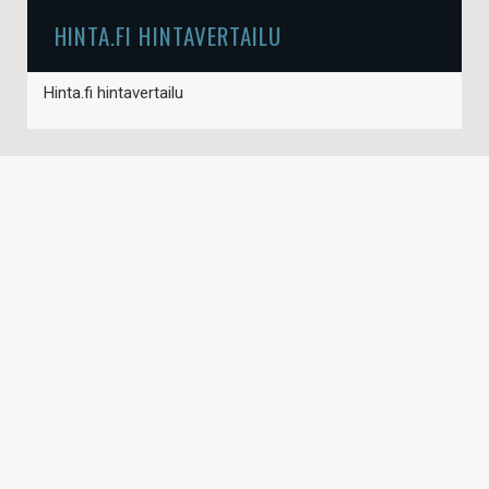
HINTA.FI HINTAVERTAILU
Hinta.fi hintavertailu