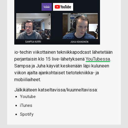
io-techin viikottainen tekniikkapodcast lähetetään
perjantaisin klo 15 live-lähetyksenä
YouTubessa
.
Sampsa ja Juha käyvät keskenään läpi kuluneen
viikon ajalta ajankohtaiset tietotekniikka- ja
mobiiliaiheet.
Jälkikäteen katseltavissa/kuunneltavissa:
Youtube
iTunes
Spotify