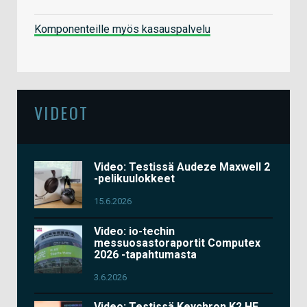
Komponenteille myös kasauspalvelu
VIDEOT
Video: Testissä Audeze Maxwell 2
-pelikuulokkeet
15.6.2026
Video: io-techin
messuosastoraportit Computex
2026 -tapahtumasta
3.6.2026
Video: Testissä Keychron K2 HE