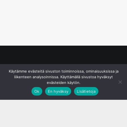
© S&J Media Oy
Käytämme evästeitä sivuston toiminnoissa, ominaisuuksissa ja
liikenteen analysoinnissa. Käyttämällä sivustoa hyväksyt
evästeiden käytön.
Ok
En hyväksy
Lisätietoja
;