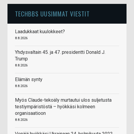
TECHBBS UUSIMMAT VIESTIT
Laadukkaat kuulokkeet?
8.8.2026
Yhdysvaltain 45. ja 47. presidentti Donald J.
Trump
8.8.2026
Elämän synty
8.8.2026
Myös Claude-tekoäly murtautui ulos suljetusta
testiympäristöstä – hyökkäsi kolmeen
organisaatioon
8.8.2026
Venäjä hyökkäsi Ukrainaan 24. helmikuuta 2022