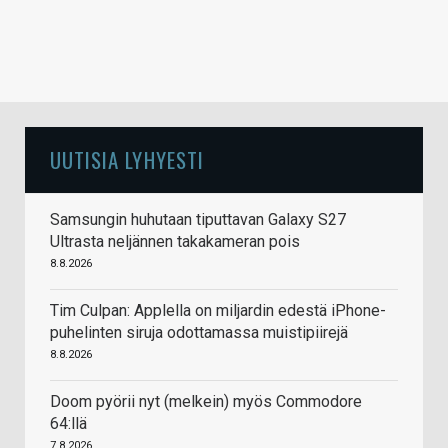
UUTISIA LYHYESTI
Samsungin huhutaan tiputtavan Galaxy S27
Ultrasta neljännen takakameran pois
8.8.2026
Tim Culpan: Applella on miljardin edestä iPhone-
puhelinten siruja odottamassa muistipiirejä
8.8.2026
Doom pyörii nyt (melkein) myös Commodore
64:llä
7.8.2026