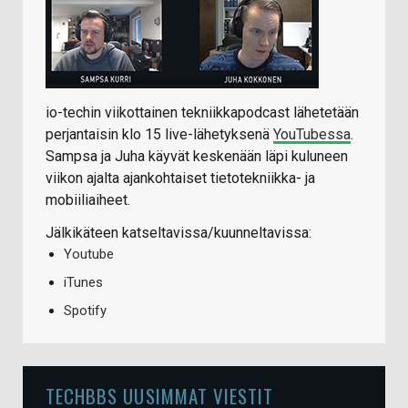
io-techin viikottainen tekniikkapodcast lähetetään
perjantaisin klo 15 live-lähetyksenä
YouTubessa
.
Sampsa ja Juha käyvät keskenään läpi kuluneen
viikon ajalta ajankohtaiset tietotekniikka- ja
mobiiliaiheet.
Jälkikäteen katseltavissa/kuunneltavissa:
Youtube
iTunes
Spotify
TECHBBS UUSIMMAT VIESTIT