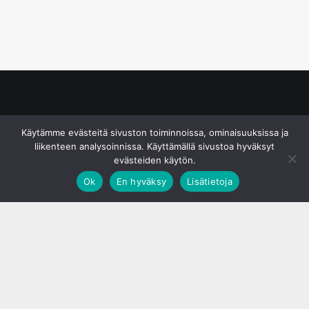
© S&J Media Oy
Käytämme evästeitä sivuston toiminnoissa, ominaisuuksissa ja
liikenteen analysoinnissa. Käyttämällä sivustoa hyväksyt
evästeiden käytön.
Ok
En hyväksy
Lisätietoja
;