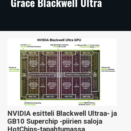
Grace Blackwell Ultra
ARTIKKELIT
VIDEOT
TECHBBS
TIETOA
HINTA.FI
KAUPPA
VAIHDA TEEMA
HAKU
NVIDIA esitteli Blackwell Ultraa- ja
GB10 Superchip -piirien saloja
HotChips-tapahtumassa