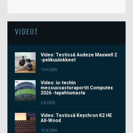
VIDEOT
Video: Testissä Audeze Maxwell 2
-pelikuulokkeet
15.6.2026
Video: io-techin
messuosastoraportit Computex
2026 -tapahtumasta
3.6.2026
Video: Testissä Keychron K2 HE
All-Wood
13.4.2026