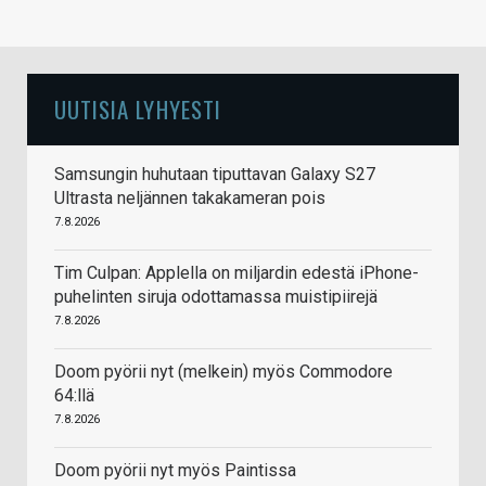
UUTISIA LYHYESTI
Samsungin huhutaan tiputtavan Galaxy S27
Ultrasta neljännen takakameran pois
7.8.2026
Tim Culpan: Applella on miljardin edestä iPhone-
puhelinten siruja odottamassa muistipiirejä
7.8.2026
Doom pyörii nyt (melkein) myös Commodore
64:llä
7.8.2026
Doom pyörii nyt myös Paintissa