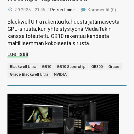
2.9.2025 - 21:36
/
Petrus Laine
Kommentit (0)
Blackwell Ultra rakentuu kahdesta jättimäisestä
GPU-sirusta, kun yhteistystyönä MediaTekin
kanssa toteutettu GB10 rakentuu kahdesta
maltillisemman kokoisesta sirusta.
Lue lisää
Blackwell Ultra
GB10
GB10 Superchip
GB300
Grace
Grace Blackwell Ultra
NVIDIA