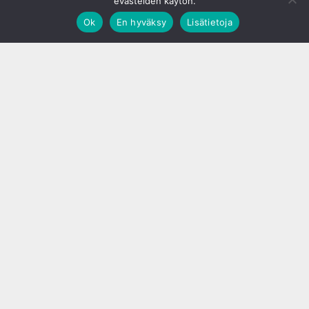
evästeiden käytön.
Ok
En hyväksy
Lisätietoja
;