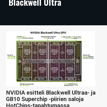
Blackwell Ultra
ARTIKKELIT
VIDEOT
TECHBBS
TIETOA
HINTA.FI
KAUPPA
VAIHDA TEEMA
HAKU
NVIDIA esitteli Blackwell Ultraa- ja
GB10 Superchip -piirien saloja
HotChips-tapahtumassa