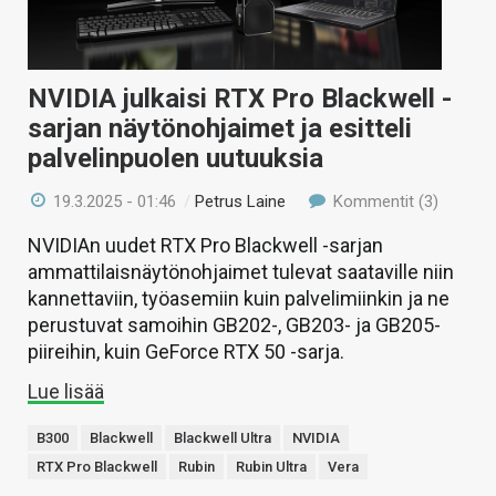
NVIDIA julkaisi RTX Pro Blackwell -
sarjan näytönohjaimet ja esitteli
palvelinpuolen uutuuksia
19.3.2025 - 01:46
/
Petrus Laine
Kommentit (3)
NVIDIAn uudet RTX Pro Blackwell -sarjan
ammattilaisnäytönohjaimet tulevat saataville niin
kannettaviin, työasemiin kuin palvelimiinkin ja ne
perustuvat samoihin GB202-, GB203- ja GB205-
piireihin, kuin GeForce RTX 50 -sarja.
Lue lisää
B300
Blackwell
Blackwell Ultra
NVIDIA
RTX Pro Blackwell
Rubin
Rubin Ultra
Vera