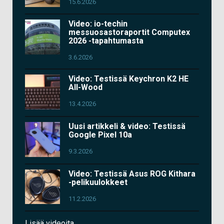
15.6.2026
Video: io-techin
messuosastoraportit Computex
2026 -tapahtumasta
3.6.2026
Video: Testissä Keychron K2 HE
All-Wood
13.4.2026
Uusi artikkeli & video: Testissä
Google Pixel 10a
9.3.2026
Video: Testissä Asus ROG Kithara
-pelikuulokkeet
11.2.2026
Lisää videoita