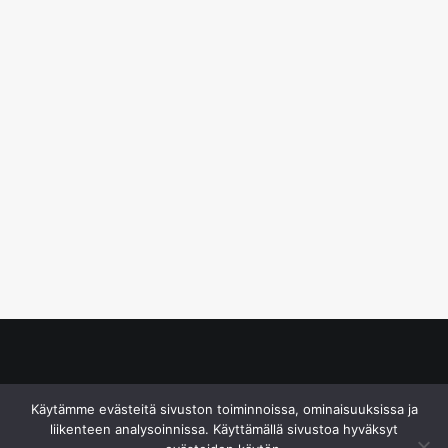
© S&J Media Oy
Käytämme evästeitä sivuston toiminnoissa, ominaisuuksissa ja
liikenteen analysoinnissa. Käyttämällä sivustoa hyväksyt