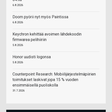
6.8.2026
Doom pyörii nyt myös Paintissa
6.8.2026
Keychron kehittää avoimen lähdekoodin
firmwarea pelihiiriin
5.8.2026
Honor uudisti logonsa
5.8.2026
Counterpoint Research: Mobiilijärjestelmäpiirien
toimitukset laskivat jopa 15 % vuoden
ensimmäisellä puoliskolla
31.7.2026