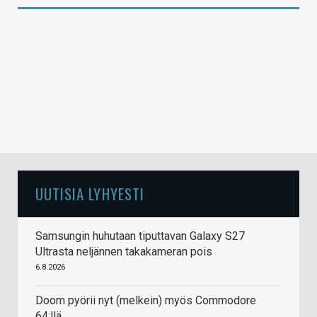
UUTISIA LYHYESTI
Samsungin huhutaan tiputtavan Galaxy S27
Ultrasta neljännen takakameran pois
6.8.2026
Doom pyörii nyt (melkein) myös Commodore
64:llä