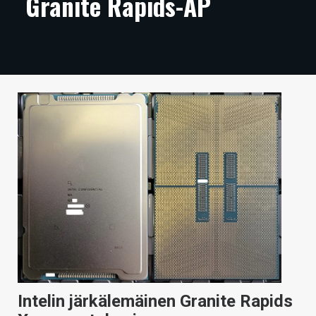
Granite Rapids-AP
ARTIKKELIT
VIDEOT
TECHBBS
TIETOA
HINTA.FI
KAUPPA
VAIHDA TEEMA
HAKU
Intelin järkälemäinen Granite Rapids