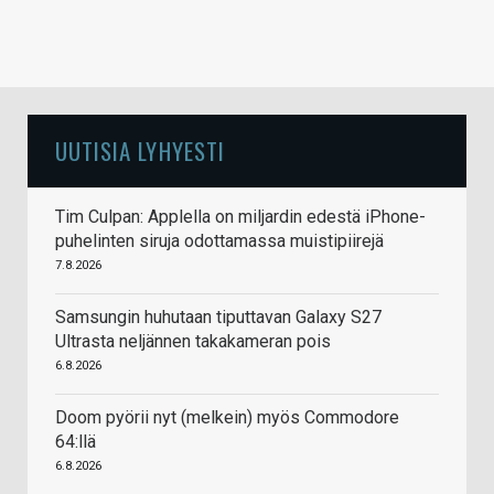
UUTISIA LYHYESTI
Tim Culpan: Applella on miljardin edestä iPhone-
puhelinten siruja odottamassa muistipiirejä
7.8.2026
Samsungin huhutaan tiputtavan Galaxy S27
Ultrasta neljännen takakameran pois
6.8.2026
Doom pyörii nyt (melkein) myös Commodore
64:llä
6.8.2026