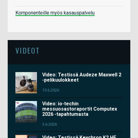
Komponenteille myös kasauspalvelu
VIDEOT
Video: Testissä Audeze Maxwell 2
-pelikuulokkeet
15.6.2026
Video: io-techin
messuosastoraportit Computex
2026 -tapahtumasta
3.6.2026
Video: Testissä Keychron K2 HE