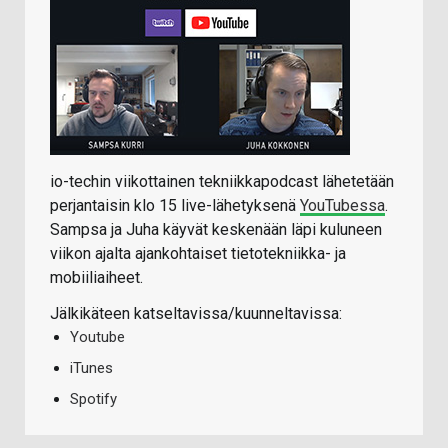
io-techin viikottainen tekniikkapodcast lähetetään
perjantaisin klo 15 live-lähetyksenä
YouTubessa
.
Sampsa ja Juha käyvät keskenään läpi kuluneen
viikon ajalta ajankohtaiset tietotekniikka- ja
mobiiliaiheet.
Jälkikäteen katseltavissa/kuunneltavissa:
Youtube
iTunes
Spotify