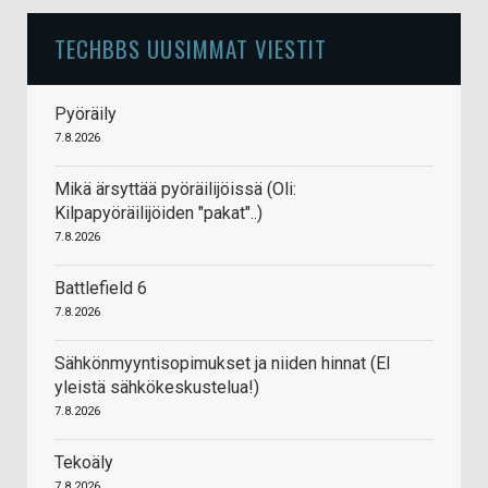
TECHBBS UUSIMMAT VIESTIT
Pyöräily
7.8.2026
Mikä ärsyttää pyöräilijöissä (Oli:
Kilpapyöräilijöiden "pakat"..)
7.8.2026
Battlefield 6
7.8.2026
Sähkönmyyntisopimukset ja niiden hinnat (EI
yleistä sähkökeskustelua!)
7.8.2026
Tekoäly
7.8.2026