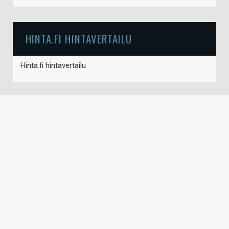
HINTA.FI HINTAVERTAILU
Hinta.fi hintavertailu