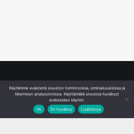
© S&J Media Oy
Käytämme evästeitä sivuston toiminnoissa, ominaisuuksissa ja
liikenteen analysoinnissa. Käyttämällä sivustoa hyväksyt
evästeiden käytön.
Ok
En hyväksy
Lisätietoja
;