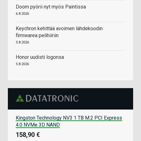
Doom pyörii nyt myös Paintissa
6.8.2026
Keychron kehittää avoimen lähdekoodin
firmwarea pelihiiriin
5.8.2026
Honor uudisti logonsa
5.8.2026
Kingston Technology NV3 1 TB M.2 PCI Express
4.0 NVMe 3D NAND
158,90 €