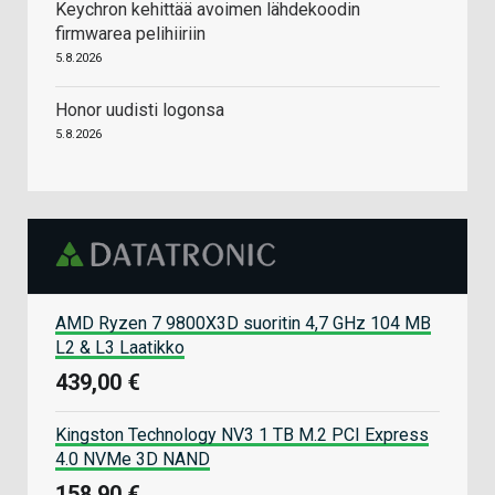
Keychron kehittää avoimen lähdekoodin
firmwarea pelihiiriin
5.8.2026
Honor uudisti logonsa
5.8.2026
AMD Ryzen 7 9800X3D suoritin 4,7 GHz 104 MB
L2 & L3 Laatikko
439,00 €
Kingston Technology NV3 1 TB M.2 PCI Express
4.0 NVMe 3D NAND
158,90 €