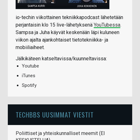
io-techin viikottainen tekniikkapodcast lähetetään
perjantaisin klo 15 live-lähetyksenä
YouTubessa
.
Sampsa ja Juha käyvät keskenään läpi kuluneen
viikon ajalta ajankohtaiset tietotekniikka- ja
mobiiliaiheet.
Jälkikäteen katseltavissa/kuunneltavissa:
Youtube
iTunes
Spotify
TECHBBS UUSIMMAT VIESTIT
Poliittiset ja yhteiskunnalliset meemit (EI