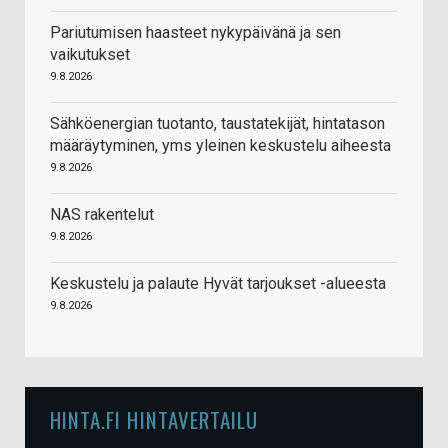
Pariutumisen haasteet nykypäivänä ja sen
vaikutukset
9.8.2026
Sähköenergian tuotanto, taustatekijät, hintatason
määräytyminen, yms yleinen keskustelu aiheesta
9.8.2026
NAS rakentelut
9.8.2026
Keskustelu ja palaute Hyvät tarjoukset -alueesta
9.8.2026
HINTA.FI HINTAVERTAILU