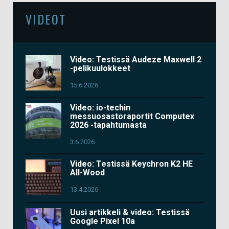
VIDEOT
Video: Testissä Audeze Maxwell 2
-pelikuulokkeet
15.6.2026
Video: io-techin
messuosastoraportit Computex
2026 -tapahtumasta
3.6.2026
Video: Testissä Keychron K2 HE
All-Wood
13.4.2026
Uusi artikkeli & video: Testissä
Google Pixel 10a