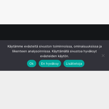
© S&J Media Oy
Käytämme evästeitä sivuston toiminnoissa, ominaisuuksissa ja
liikenteen analysoinnissa. Käyttämällä sivustoa hyväksyt
evästeiden käytön.
Ok
En hyväksy
Lisätietoja
;