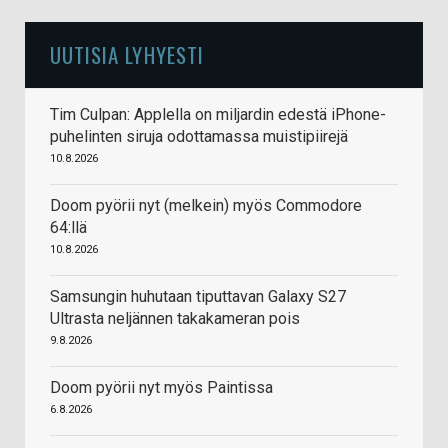
UUTISIA LYHYESTI
Tim Culpan: Applella on miljardin edestä iPhone-
puhelinten siruja odottamassa muistipiirejä
10.8.2026
Doom pyörii nyt (melkein) myös Commodore
64:llä
10.8.2026
Samsungin huhutaan tiputtavan Galaxy S27
Ultrasta neljännen takakameran pois
9.8.2026
Doom pyörii nyt myös Paintissa
6.8.2026