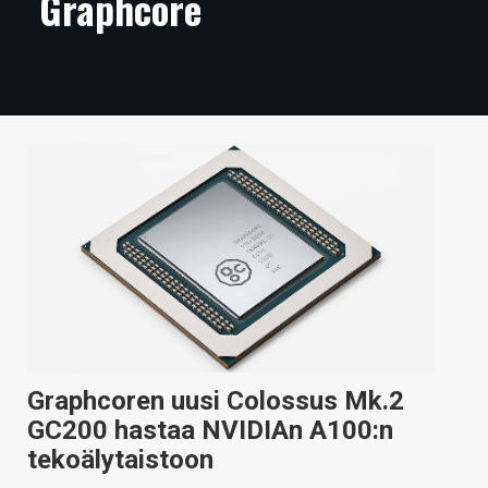
Graphcore
ARTIKKELIT
VIDEOT
TECHBBS
TIETOA
HINTA.FI
KAUPPA
VAIHDA TEEMA
Graphcoren uusi Colossus Mk.2
HAKU
GC200 hastaa NVIDIAn A100:n
tekoälytaistoon