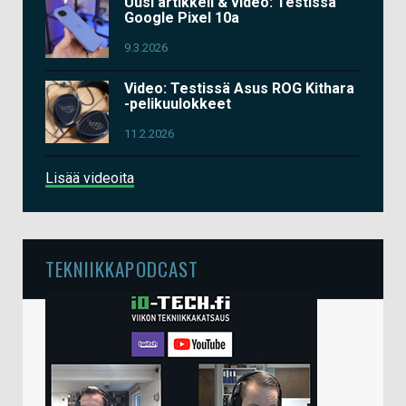
Uusi artikkeli & video: Testissä
Google Pixel 10a
9.3.2026
Video: Testissä Asus ROG Kithara
-pelikuulokkeet
11.2.2026
Lisää videoita
TEKNIIKKAPODCAST