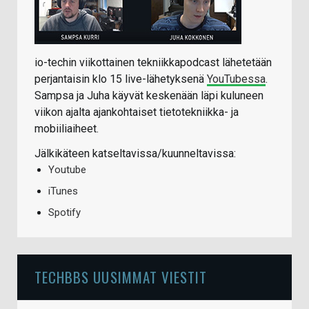
io-techin viikottainen tekniikkapodcast lähetetään
perjantaisin klo 15 live-lähetyksenä
YouTubessa
.
Sampsa ja Juha käyvät keskenään läpi kuluneen
viikon ajalta ajankohtaiset tietotekniikka- ja
mobiiliaiheet.
Jälkikäteen katseltavissa/kuunneltavissa:
Youtube
iTunes
Spotify
TECHBBS UUSIMMAT VIESTIT