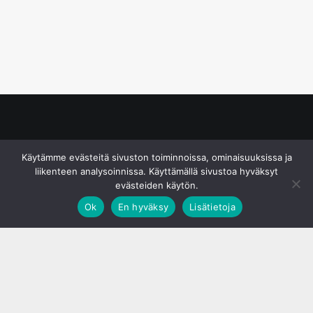
© S&J Media Oy
Käytämme evästeitä sivuston toiminnoissa, ominaisuuksissa ja
liikenteen analysoinnissa. Käyttämällä sivustoa hyväksyt
evästeiden käytön.
Ok
En hyväksy
Lisätietoja
;