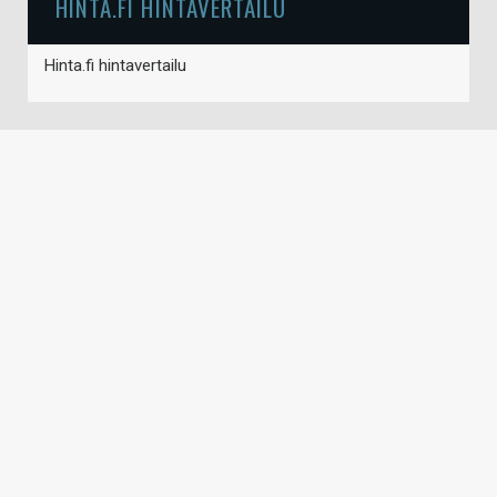
HINTA.FI HINTAVERTAILU
Hinta.fi hintavertailu