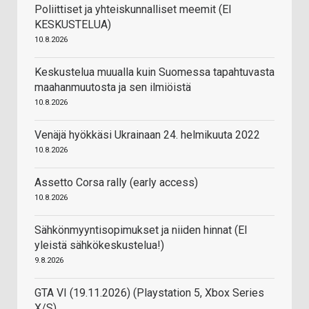
Poliittiset ja yhteiskunnalliset meemit (EI
KESKUSTELUA)
10.8.2026
Keskustelua muualla kuin Suomessa tapahtuvasta
maahanmuutosta ja sen ilmiöistä
10.8.2026
Venäjä hyökkäsi Ukrainaan 24. helmikuuta 2022
10.8.2026
Assetto Corsa rally (early access)
10.8.2026
Sähkönmyyntisopimukset ja niiden hinnat (EI
yleistä sähkökeskustelua!)
9.8.2026
GTA VI (19.11.2026) (Playstation 5, Xbox Series
X/S)