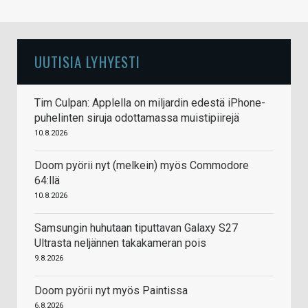
UUTISIA LYHYESTI
Tim Culpan: Applella on miljardin edestä iPhone-
puhelinten siruja odottamassa muistipiirejä
10.8.2026
Doom pyörii nyt (melkein) myös Commodore
64:llä
10.8.2026
Samsungin huhutaan tiputtavan Galaxy S27
Ultrasta neljännen takakameran pois
9.8.2026
Doom pyörii nyt myös Paintissa
6.8.2026