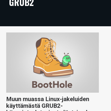
GRUB2
ARTIKKELIT
VIDEOT
TECHBBS
TIETOA
HINTA.FI
KAUPPA
VAIHDA TEEMA
HAKU
Muun muassa Linux-jakeluiden
käyttämästä GRUB2-