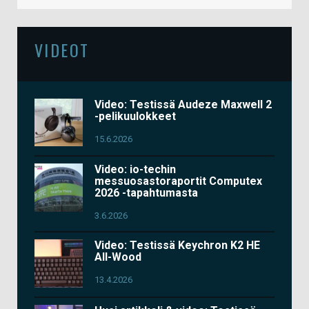
VIDEOT
Video: Testissä Audeze Maxwell 2
-pelikuulokkeet
15.6.2026
Video: io-techin
messuosastoraportit Computex
2026 -tapahtumasta
3.6.2026
Video: Testissä Keychron K2 HE
All-Wood
13.4.2026