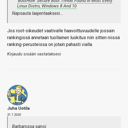
‘BootHole’ Secure Boot Threat Found In Most Every
Linux Distro, Windows 8 And 10
Napsauta laajentaaksesi…
Jos root-oikeudet vaativalle haavoittuvuudelle jossain
rankingissä annetaan tuollainen luokitus niin sitten niissä
ranking-perusteissa on jotain pahasti vialla.
Kirjaudu sisään vastataksesi
Juha Uotila
31.7.2020
Barbarossa sanoi