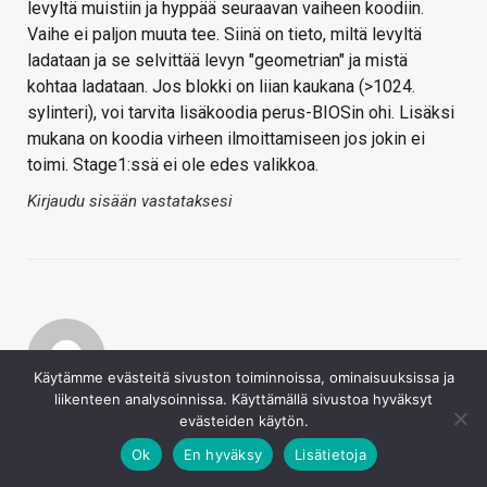
levyltä muistiin ja hyppää seuraavan vaiheen koodiin.
Vaihe ei paljon muuta tee. Siinä on tieto, miltä levyltä
ladataan ja se selvittää levyn "geometrian" ja mistä
kohtaa ladataan. Jos blokki on liian kaukana (>1024.
sylinteri), voi tarvita lisäkoodia perus-BIOSin ohi. Lisäksi
mukana on koodia virheen ilmoittamiseen jos jokin ei
toimi. Stage1:ssä ei ole edes valikkoa.
Kirjaudu sisään vastataksesi
Käytämme evästeitä sivuston toiminnoissa, ominaisuuksissa ja
liikenteen analysoinnissa. Käyttämällä sivustoa hyväksyt
Jive
evästeiden käytön.
31.7.2020
Secure Boot on IPR suojaus pohjimmiltaan sekä TPM
Ok
En hyväksy
Lisätietoja
kanssa kohtuullisen hyvä sellainen. Kaikki DRM käyttävät