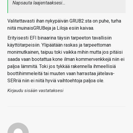
Napsauta laajentaaksesi…
Valitettavasti ihan nykypäivän GRUB2:sta on puhe, turha
niitä muinaisGRUBeja ja Liloja esiin kaivaa.
Erityisesti EFI binaarina täysin tarpeeton tavallisiin
käyttötarpeisiin. Ylipäätään raskas ja tarpeettoman
monimutkainen, taipuu toki vaikka mihin mutta jos pitäisi
saada vaan bootattua kone ilman kommervenkkejä niin ei
paljoa lämmitä. Toki jos tykkää rakennella ihmeellisiä
boottihimmeleitä tai muuten vaan harrastaa jätelava-
SERriä niin ei niitä hyviä vaihtoehtoja paljoa ole.
Kirjaudu sisään vastataksesi