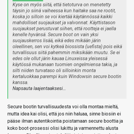
Kyse on myös siitä, että tietoturva on menetetty
täysin jo siinä vaiheessa kun haitake saa ne rootit,
koska jo silloin se voi kiertää käytännössä kaikki
mahdolliset suojaukset ja valvonnat. Käyttistason
suojaukset perustuvat siihen, että rootteja ei jaella
kenelle hyvänsä. Secure boot on vain yksi
suojauskerros lisää, eikä edes mikään järin
oleellinen, sen voi kytkeä biossista (uefista) pois eikä
turvallisuus siitä pahemmin miksikään muutu. Se ei
edes ole ollut järin kauaa Linuxeissa yleisessä
käytössä mukanaan tuomien ongelmiensa takia, ja
silti niiden turvataso oli silloinkin monta
kertaluokkaa parempi kuin Windowsin secure bootin
kanssa.
Napsauta laajentaaksesi…
Secure bootin turvallisuudesta voi olla montaa mieltä,
mutta idea kai olisi, että jos niin haluaa, sinne biosiin ei
pääse ilman autentikointia poistamaan secure boottia ja
koko boot-prosessi olisi lukittu ja varmennettu alusta