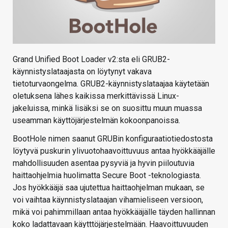
Grand Unified Boot Loader v2:sta eli GRUB2-
käynnistyslataajasta on löytynyt vakava
tietoturvaongelma. GRUB2-käynnistyslataajaa käytetään
oletuksena lähes kaikissa merkittävissä Linux-
jakeluissa, minkä lisäksi se on suosittu muun muassa
useamman käyttöjärjestelmän kokoonpanoissa.
BootHole nimen saanut GRUBin konfiguraatiotiedostosta
löytyvä puskurin ylivuotohaavoittuvuus antaa hyökkääjälle
mahdollisuuden asentaa pysyviä ja hyvin piiloutuvia
haittaohjelmia huolimatta Secure Boot -teknologiasta.
Jos hyökkääjä saa ujutettua haittaohjelman mukaan, se
voi vaihtaa käynnistyslataajan vihamieliseen versioon,
mikä voi pahimmillaan antaa hyökkääjälle täyden hallinnan
koko ladattavaan käytttöjärjestelmään. Haavoittuvuuden