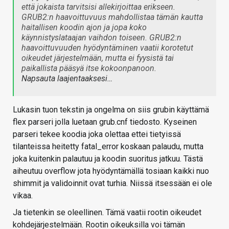
että jokaista tarvitsisi allekirjoittaa erikseen.
GRUB2:n haavoittuvuus mahdollistaa tämän kautta
haitallisen koodin ajon ja jopa koko
käynnistyslataajan vaihdon toiseen. GRUB2:n
haavoittuvuuden hyödyntäminen vaatii korotetut
oikeudet järjestelmään, mutta ei fyysistä tai
paikallista pääsyä itse kokoonpanoon.
Napsauta laajentaaksesi…
Lukasin tuon tekstin ja ongelma on siis grubin käyttämä
flex parseri jolla luetaan grub.cnf tiedosto. Kyseinen
parseri tekee koodia joka olettaa ettei tietyissä
tilanteissa heitetty fatal_error koskaan palaudu, mutta
joka kuitenkin palautuu ja koodin suoritus jatkuu. Tästä
aiheutuu overflow jota hyödyntämällä tosiaan kaikki nuo
shimmit ja validoinnit ovat turhia. Niissä itsessään ei ole
vikaa.
Ja tietenkin se oleellinen. Tämä vaatii rootin oikeudet
kohdejärjestelmään. Rootin oikeuksilla voi tämän