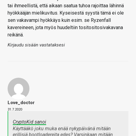
tai ihmeellistä, että aikaan saatua tuhoa rajoittaa lähinnä
hyökkääjän mielikuvitus. Kyseisestä syystä tämä ei ole
sen vakavampi hyökkäys kuin esim. se Ryzenfall
kavereineen, jota myös huudeltiin tositositosivakavana
reikänä.
Kirjaudu sisään vastataksesi
Love_doctor
31.7.2020
CryptoKid sanoi
Käyttääkö joku muka enää nykypäivänä mitään
erillisiä bootloadereita edes? Varsinkaan mitään