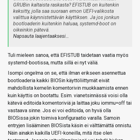
GRUBin kaltaista raskasta? EFISTUB on kuitenkin
keksitty, jolla saa suoraan emon UEFI-valikosta
valittua käynnistettävän käyttiksen. Ja jos jonkun
bootloaderin kuitenkin haluaa, systemd-boot on
oikeinkin pätevä.
Napsauta laajentaaksesi…
Tuli mieleen sanoa, että EFISTUB taidetaan vaatia myös
systemd-bootissa, mutta sillä ei nyt väliä.
Isompi ongelma on se, että ilman erikseen asennettua
bootloaderia kaikki BIOSin käyttöliittymät eivät
mahdollista kernelin komentorivin muokkaamista ennen
kuin käyttis on bootattu. Esim. vianetsinnässä voisi olla
kätevä editoida komentoriviä ja laittaa joku iommu=off tai
vastaava sinne. Jos ei voi editoida, on hyvä olla
BIOSissa jokin toimiva konfiguraatio varalla. Samoin
entryjen lisääminen BIOSista käsin ei välttämättä onnistu.
Näin ainakin kaikilla UEFI-koneilla, mitä itse olen