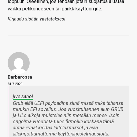
loppuun. Oleellinen, jos tehdään jotain suojattua alustaa
vaikka pelikoneeseen tai pankkikäyttöön jne.
Kirjaudu sisään vastataksesi
Barbarossa
31.7.2020
jive sanoi
Grub elää UEFI payloadina siinä missä mikä tahansa
muukin EFI sovellus. Jos vuosituhannen alun GRUB
ja LiLo aikoja muistelee niin metsään menee. Isoin
ongelma vuodosta tulee firmoille koskapa tämä
antaa eväät kiertää laitelukitukset ja ajaa
allekirjoittamattomia käyttöjärjestelmäosioita.