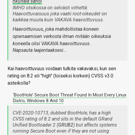
hkultala sanoi
IMHO otsikossa on selvästi virhettä:
Haavoittuvaisuus joka vaatii root-oikeudet on
kaikkea muuta kuin VAKAVA haavoittuvuus.
Haavoittuvuus, joka mahdollistaa koneen
opwnaamisen verkosta ilman mitään oikeuksia
koneella olisi VAKAVA haavoittuvuus.
Napsauta laajentaaksesi…
Kai haavoittuvuus voidaan tulkita vakavaksi, kun sen
rating on 8.2 eli "high" (toiseksi korkein) CVSS v3.0
asteikolla?
‘BootHole’ Secure Boot Threat Found In Most Every Linux
Distro, Windows 8 And 10
CVE-2020-10713, dubbed BootHole, has a high
CVSS rating of 8.2 and sits in the default GRand
Unified Bootloader 2 (
GRUB2
) but affects systems
running Secure Boot even if they are not using