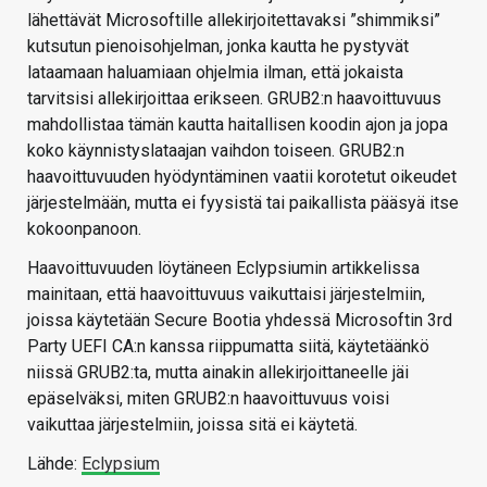
lähettävät Microsoftille allekirjoitettavaksi ”shimmiksi”
kutsutun pienoisohjelman, jonka kautta he pystyvät
lataamaan haluamiaan ohjelmia ilman, että jokaista
tarvitsisi allekirjoittaa erikseen. GRUB2:n haavoittuvuus
mahdollistaa tämän kautta haitallisen koodin ajon ja jopa
koko käynnistyslataajan vaihdon toiseen. GRUB2:n
haavoittuvuuden hyödyntäminen vaatii korotetut oikeudet
järjestelmään, mutta ei fyysistä tai paikallista pääsyä itse
kokoonpanoon.
Haavoittuvuuden löytäneen Eclypsiumin artikkelissa
mainitaan, että haavoittuvuus vaikuttaisi järjestelmiin,
joissa käytetään Secure Bootia yhdessä Microsoftin 3rd
Party UEFI CA:n kanssa riippumatta siitä, käytetäänkö
niissä GRUB2:ta, mutta ainakin allekirjoittaneelle jäi
epäselväksi, miten GRUB2:n haavoittuvuus voisi
vaikuttaa järjestelmiin, joissa sitä ei käytetä.
Lähde:
Eclypsium