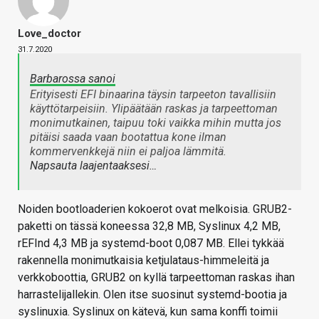
Love_doctor
31.7.2020
Barbarossa sanoi
Erityisesti EFI binaarina täysin tarpeeton tavallisiin
käyttötarpeisiin. Ylipäätään raskas ja tarpeettoman
monimutkainen, taipuu toki vaikka mihin mutta jos
pitäisi saada vaan bootattua kone ilman
kommervenkkejä niin ei paljoa lämmitä.
Napsauta laajentaaksesi…
Noiden bootloaderien kokoerot ovat melkoisia. GRUB2-
paketti on tässä koneessa 32,8 MB, Syslinux 4,2 MB,
rEFInd 4,3 MB ja systemd-boot 0,087 MB. Ellei tykkää
rakennella monimutkaisia ketjulataus-himmeleitä ja
verkkoboottia, GRUB2 on kyllä tarpeettoman raskas ihan
harrastelijallekin. Olen itse suosinut systemd-bootia ja
syslinuxia. Syslinux on kätevä, kun sama konffi toimii