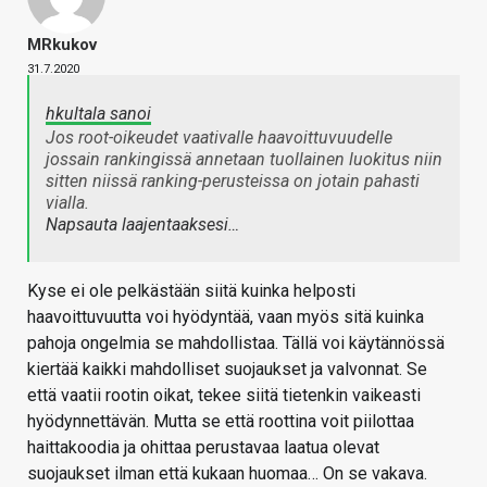
MRkukov
31.7.2020
hkultala sanoi
Jos root-oikeudet vaativalle haavoittuvuudelle
jossain rankingissä annetaan tuollainen luokitus niin
sitten niissä ranking-perusteissa on jotain pahasti
vialla.
Napsauta laajentaaksesi…
Kyse ei ole pelkästään siitä kuinka helposti
haavoittuvuutta voi hyödyntää, vaan myös sitä kuinka
pahoja ongelmia se mahdollistaa. Tällä voi käytännössä
kiertää kaikki mahdolliset suojaukset ja valvonnat. Se
että vaatii rootin oikat, tekee siitä tietenkin vaikeasti
hyödynnettävän. Mutta se että roottina voit piilottaa
haittakoodia ja ohittaa perustavaa laatua olevat
suojaukset ilman että kukaan huomaa… On se vakava.