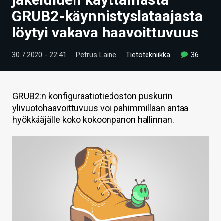
ARTIKKELIT
GRUB2-käynnistyslataajasta
löytyi vakava haavoittuvuus
VIDEOT
TECHBBS
30.7.2020 - 22:41
Petrus Laine
Tietotekniikka
36
TIETOA
HINTA.FI
GRUB2:n konfiguraatiotiedoston puskurin
ylivuotohaavoittuvuus voi pahimmillaan antaa
KAUPPA
hyökkääjälle koko kokoonpanon hallinnan.
VAIHDA TEEMA
HAKU