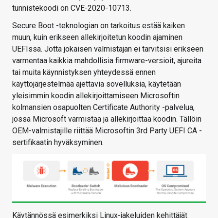
tunnistekoodi on CVE-2020-10713.
Secure Boot -teknologian on tarkoitus estää kaiken
muun, kuin erikseen allekirjoitetun koodin ajaminen
UEFIssa. Jotta jokaisen valmistajan ei tarvitsisi erikseen
varmentaa kaikkia mahdollisia firmware-versioit, ajureita
tai muita käynnistyksen yhteydessä ennen
käyttöjärjestelmää ajettavia sovelluksia, käytetään
yleisimmin koodin allekirjoittamiseen Microsoftin
kolmansien osapuolten Certificate Authority -palvelua,
jossa Microsoft varmistaa ja allekirjoittaa koodin. Tällöin
OEM-valmistajille riittää Microsoftin 3rd Party UEFI CA -
sertifikaatin hyväksyminen.
Käytännössä esimerkiksi Linux-jakeluiden kehittäjät