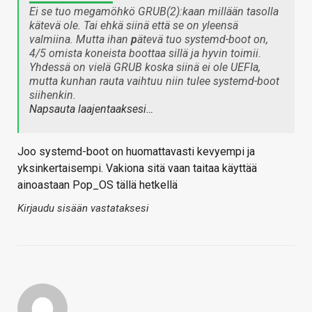
Ei se tuo megamöhkö GRUB(2):kaan millään tasolla
kätevä ole. Tai ehkä siinä että se on yleensä
valmiina. Mutta ihan
p
ätevä tuo systemd-boot on,
4/5 omista koneista boottaa sillä ja hyvin toimii.
Yhdessä on vielä GRUB koska siinä ei ole UEFIa,
mutta kunhan rauta vaihtuu niin tulee systemd-boot
siihenkin.
Napsauta laajentaaksesi…
Joo systemd-boot on huomattavasti kevyempi ja
yksinkertaisempi. Vakiona sitä vaan taitaa käyttää
ainoastaan Pop_OS tällä hetkellä
Kirjaudu sisään vastataksesi