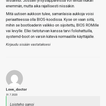
testannut. Jossain yritysläppäreissä voi tehdä hiukan
enemmän, mutta aika rajallisesti niissäkin.
Mitä uutisen aukkoon tulee, samanlaisia aukkoja voisi
periaatteessa olla BIOS-koodissa. Kyse on vaan siitä,
mihin se bootloaderin valikko on sijoitettu, BIOS ROMille
vai levylle. Ellei tietoturvan kanssa tarvi foliohattuilla,
systemd-boot on varsin kätevä normaalille käyttäjälle.
Kirjaudu sisään vastataksesi
Love_doctor
31.7.2020
Loisteho sanoi