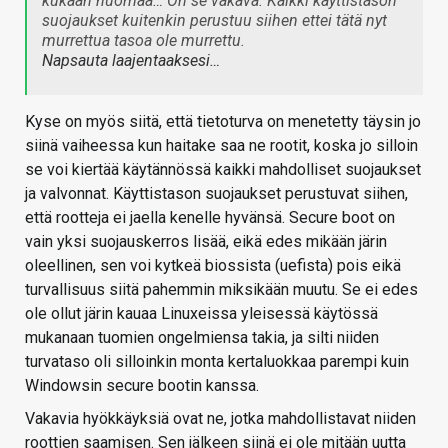
kukaan huomaa… On se vakava. Kaikki käyttistason
suojaukset kuitenkin perustuu siihen ettei tätä nyt
murrettua tasoa ole murrettu.
Napsauta laajentaaksesi…
Kyse on myös siitä, että tietoturva on menetetty täysin jo
siinä vaiheessa kun haitake saa ne rootit, koska jo silloin
se voi kiertää käytännössä kaikki mahdolliset suojaukset
ja valvonnat. Käyttistason suojaukset perustuvat siihen,
että rootteja ei jaella kenelle hyvänsä. Secure boot on
vain yksi suojauskerros lisää, eikä edes mikään järin
oleellinen, sen voi kytkeä biossista (uefista) pois eikä
turvallisuus siitä pahemmin miksikään muutu. Se ei edes
ole ollut järin kauaa Linuxeissa yleisessä käytössä
mukanaan tuomien ongelmiensa takia, ja silti niiden
turvataso oli silloinkin monta kertaluokkaa parempi kuin
Windowsin secure bootin kanssa.
Vakavia hyökkäyksiä ovat ne, jotka mahdollistavat niiden
roottien saamisen. Sen jälkeen siinä ei ole mitään uutta