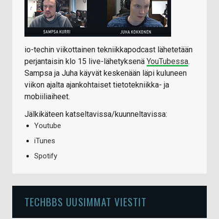
io-techin viikottainen tekniikkapodcast lähetetään
perjantaisin klo 15 live-lähetyksenä
YouTubessa
.
Sampsa ja Juha käyvät keskenään läpi kuluneen
viikon ajalta ajankohtaiset tietotekniikka- ja
mobiiliaiheet.
Jälkikäteen katseltavissa/kuunneltavissa:
Youtube
iTunes
Spotify
TECHBBS UUSIMMAT VIESTIT