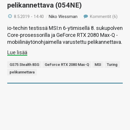
pelikannettava (054NE)
8.5.2019 - 14:40
/
Niko Wessman
Kommentit (6)
io-techin testissä MSI:n 6-ytimisellä 8. sukupolven
Core-prosessorilla ja GeForce RTX 2080 Max-Q -
mobiilinäytönohjaimella varustettu pelikannettava.
Lue lisää
GS75 Stealth 8SG
GeForce RTX 2080 Max-Q
MSI
Turing
pelikannettava