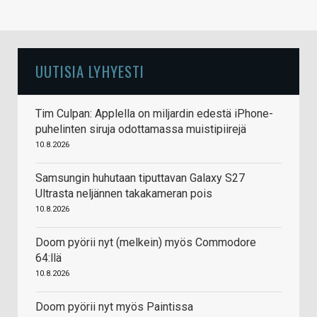
UUTISIA LYHYESTI
Tim Culpan: Applella on miljardin edestä iPhone-
puhelinten siruja odottamassa muistipiirejä
10.8.2026
Samsungin huhutaan tiputtavan Galaxy S27
Ultrasta neljännen takakameran pois
10.8.2026
Doom pyörii nyt (melkein) myös Commodore
64:llä
10.8.2026
Doom pyörii nyt myös Paintissa