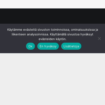
© S&J Media Oy
Käytämme evästeitä sivuston toiminnoissa, ominaisuuksissa ja
liikenteen analysoinnissa. Käyttämällä sivustoa hyväksyt
evästeiden käytön.
Ok
En hyväksy
Lisätietoja
;