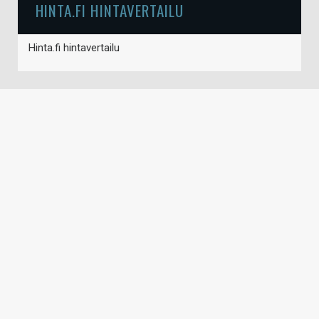
HINTA.FI HINTAVERTAILU
Hinta.fi hintavertailu