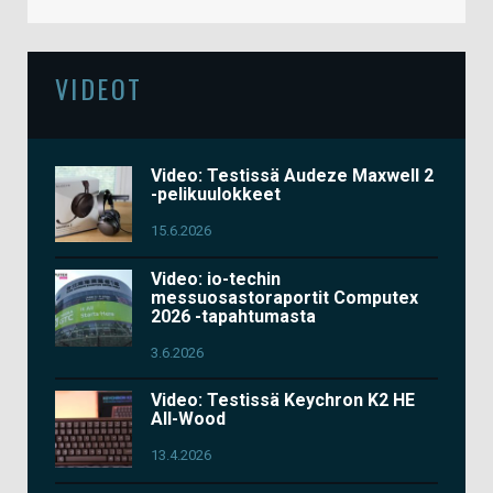
VIDEOT
Video: Testissä Audeze Maxwell 2
-pelikuulokkeet
15.6.2026
Video: io-techin
messuosastoraportit Computex
2026 -tapahtumasta
3.6.2026
Video: Testissä Keychron K2 HE
All-Wood
13.4.2026