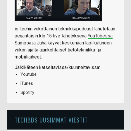
io-techin viikottainen tekniikkapodcast lähetetään
perjantaisin klo 15 live-lähetyksenä
YouTubessa
.
Sampsa ja Juha käyvät keskenään läpi kuluneen
viikon ajalta ajankohtaiset tietotekniikka- ja
mobiiliaiheet.
Jälkikäteen katseltavissa/kuunneltavissa:
Youtube
iTunes
Spotify
TECHBBS UUSIMMAT VIESTIT