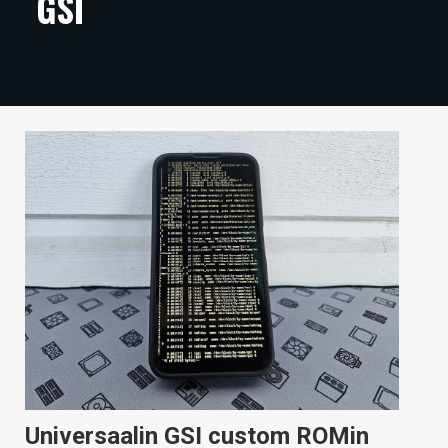
GSI
ARTIKKELIT
VIDEOT
TECHBBS
TIETOA
HINTA.FI
KAUPPA
VAIHDA TEEMA
HAKU
Universaalin GSI custom ROMin