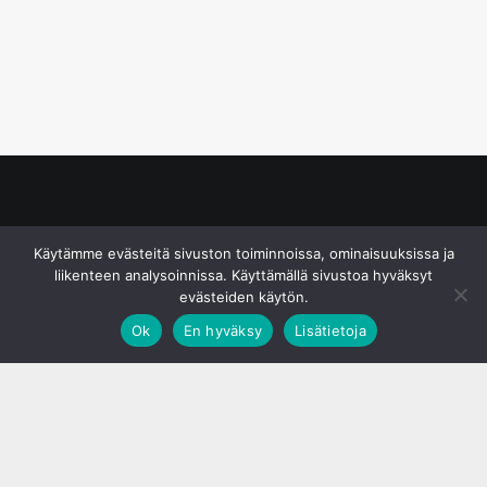
© S&J Media Oy
Käytämme evästeitä sivuston toiminnoissa, ominaisuuksissa ja
liikenteen analysoinnissa. Käyttämällä sivustoa hyväksyt
evästeiden käytön.
Ok
En hyväksy
Lisätietoja
;