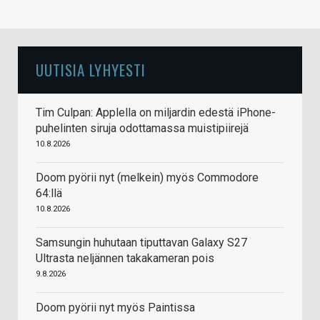
UUTISIA LYHYESTI
Tim Culpan: Applella on miljardin edestä iPhone-
puhelinten siruja odottamassa muistipiirejä
10.8.2026
Doom pyörii nyt (melkein) myös Commodore
64:llä
10.8.2026
Samsungin huhutaan tiputtavan Galaxy S27
Ultrasta neljännen takakameran pois
9.8.2026
Doom pyörii nyt myös Paintissa