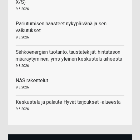
X/S)
9.8.2026
Pariutumisen haasteet nykypäivänä ja sen
vaikutukset
9.8.2026
Sähköenergian tuotanto, taustatekijät, hintatason
määräytyminen, yms yleinen keskustelu aiheesta
9.8.2026
NAS rakentelut
9.8.2026
Keskustelu ja palaute Hyvät tarjoukset -alueesta
9.8.2026