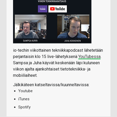
io-techin viikottainen tekniikkapodcast lähetetään
perjantaisin klo 15 live-lähetyksenä
YouTubessa
.
Sampsa ja Juha käyvät keskenään läpi kuluneen
viikon ajalta ajankohtaiset tietotekniikka- ja
mobiiliaiheet.
Jälkikäteen katseltavissa/kuunneltavissa:
Youtube
iTunes
Spotify