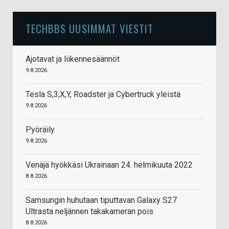
TECHBBS UUSIMMAT VIESTIT
Ajotavat ja liikennesäännöt
9.8.2026
Tesla S,3,X,Y, Roadster ja Cybertruck yleistä
9.8.2026
Pyöräily
9.8.2026
Venäjä hyökkäsi Ukrainaan 24. helmikuuta 2022
8.8.2026
Samsungin huhutaan tiputtavan Galaxy S27
Ultrasta neljännen takakameran pois
8.8.2026