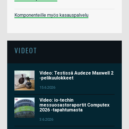
Komponenteille myös kasauspalvelu
VIDEOT
Video: Testissä Audeze Maxwell 2
-pelikuulokkeet
15.6.2026
Video: io-techin
messuosastoraportit Computex
2026 -tapahtumasta
3.6.2026