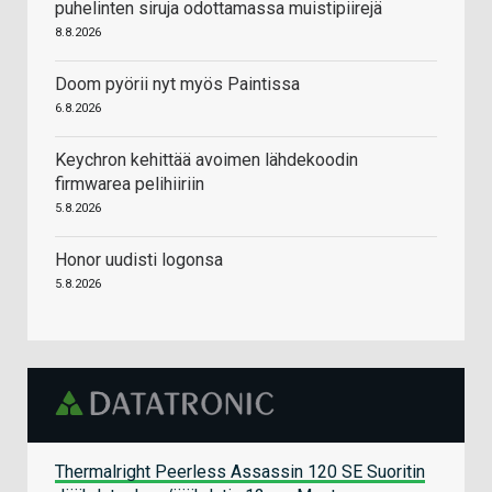
puhelinten siruja odottamassa muistipiirejä
8.8.2026
Doom pyörii nyt myös Paintissa
6.8.2026
Keychron kehittää avoimen lähdekoodin
firmwarea pelihiiriin
5.8.2026
Honor uudisti logonsa
5.8.2026
Thermalright Peerless Assassin 120 SE Suoritin