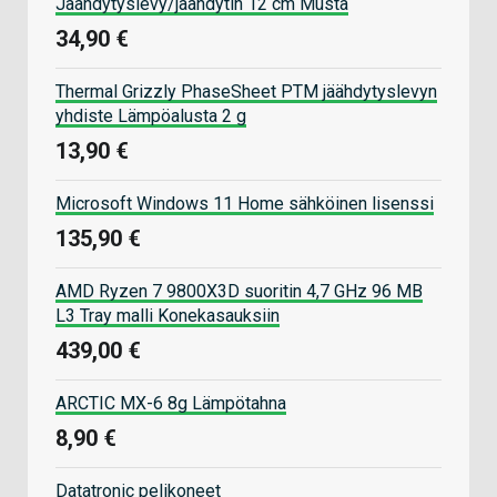
Jäähdytyslevy/jäähdytin 12 cm Musta
34,90 €
Thermal Grizzly PhaseSheet PTM jäähdytyslevyn
yhdiste Lämpöalusta 2 g
13,90 €
Microsoft Windows 11 Home sähköinen lisenssi
135,90 €
AMD Ryzen 7 9800X3D suoritin 4,7 GHz 96 MB
L3 Tray malli Konekasauksiin
439,00 €
ARCTIC MX-6 8g Lämpötahna
8,90 €
Datatronic pelikoneet