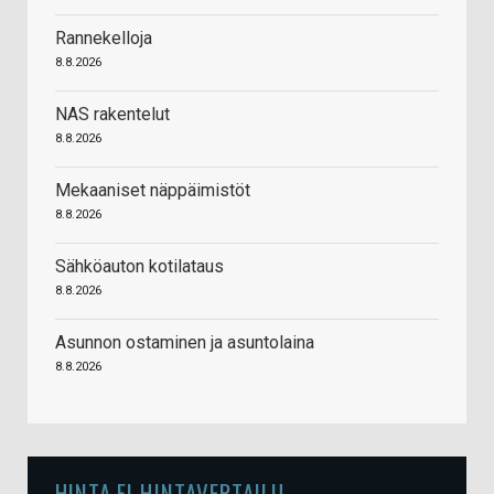
Rannekelloja
8.8.2026
NAS rakentelut
8.8.2026
Mekaaniset näppäimistöt
8.8.2026
Sähköauton kotilataus
8.8.2026
Asunnon ostaminen ja asuntolaina
8.8.2026
HINTA.FI HINTAVERTAILU