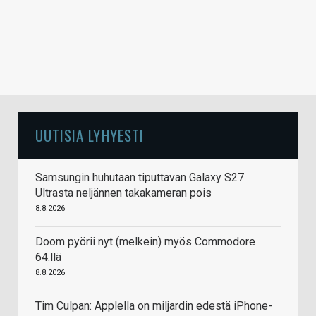
UUTISIA LYHYESTI
Samsungin huhutaan tiputtavan Galaxy S27
Ultrasta neljännen takakameran pois
8.8.2026
Doom pyörii nyt (melkein) myös Commodore
64:llä
8.8.2026
Tim Culpan: Applella on miljardin edestä iPhone-