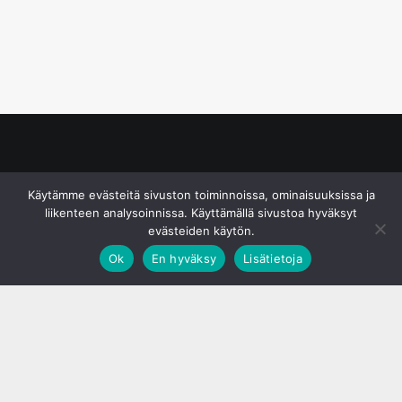
© S&J Media Oy
Käytämme evästeitä sivuston toiminnoissa, ominaisuuksissa ja
liikenteen analysoinnissa. Käyttämällä sivustoa hyväksyt
evästeiden käytön.
Ok
En hyväksy
Lisätietoja
;