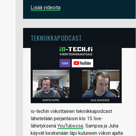
Lisää videoita
TEKNIIKKAPODCAST
io-techin viikottainen tekniikkapodcast
lähetetään perjantaisin klo 15 live-
lähetyksenä
YouTubessa
. Sampsa ja Juha
käyvät keskenään läpi kuluneen viikon ajalta