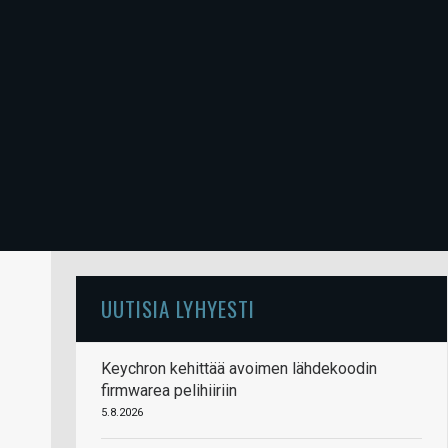
UUTISIA LYHYESTI
Keychron kehittää avoimen lähdekoodin
firmwarea pelihiiriin
5.8.2026