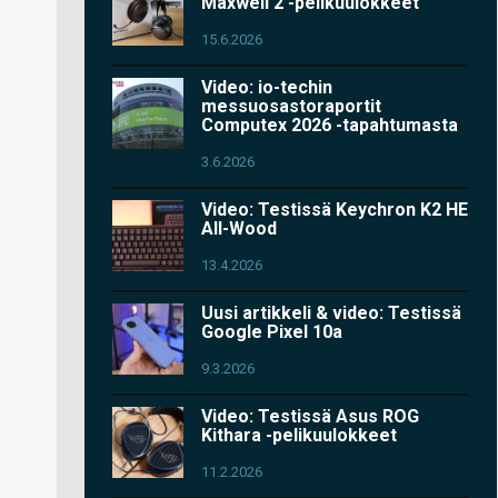
Maxwell 2 -pelikuulokkeet
15.6.2026
Video: io-techin
messuosastoraportit
Computex 2026 -tapahtumasta
3.6.2026
Video: Testissä Keychron K2 HE
All-Wood
13.4.2026
Uusi artikkeli & video: Testissä
Google Pixel 10a
9.3.2026
Video: Testissä Asus ROG
Kithara -pelikuulokkeet
11.2.2026