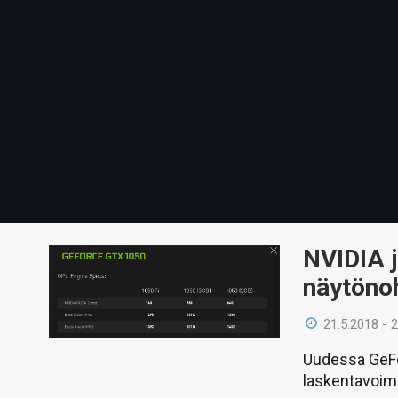
NVIDIA j
näytöno
21.5.2018 - 
Uudessa GeFo
laskentavoim