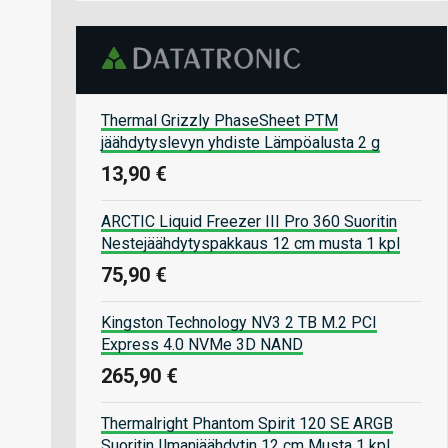
Thermal Grizzly PhaseSheet PTM
jäähdytyslevyn yhdiste Lämpöalusta 2 g
13,90 €
ARCTIC Liquid Freezer III Pro 360 Suoritin
Nestejäähdytyspakkaus 12 cm musta 1 kpl
75,90 €
Kingston Technology NV3 2 TB M.2 PCI
Express 4.0 NVMe 3D NAND
265,90 €
Thermalright Phantom Spirit 120 SE ARGB
Suoritin Ilmanjäähdytin 12 cm Musta 1 kpl