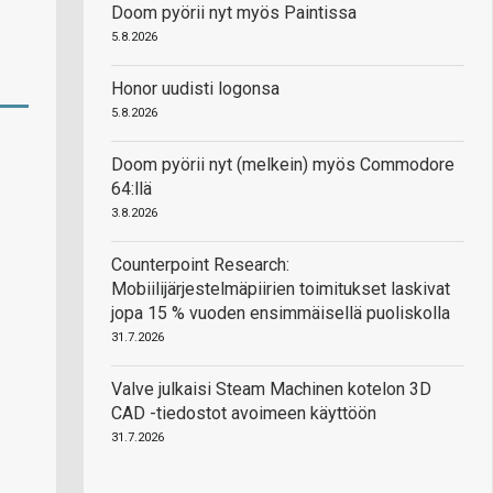
Doom pyörii nyt myös Paintissa
5.8.2026
Honor uudisti logonsa
5.8.2026
Doom pyörii nyt (melkein) myös Commodore
64:llä
3.8.2026
Counterpoint Research:
Mobiilijärjestelmäpiirien toimitukset laskivat
jopa 15 % vuoden ensimmäisellä puoliskolla
31.7.2026
Valve julkaisi Steam Machinen kotelon 3D
CAD -tiedostot avoimeen käyttöön
31.7.2026