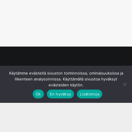
© S&J Media Oy
Käytämme evästeitä sivuston toiminnoissa, ominaisuuksissa ja
liikenteen analysoinnissa. Käyttämällä sivustoa hyväksyt
evästeiden käytön.
Ok
En hyväksy
Lisätietoja
;