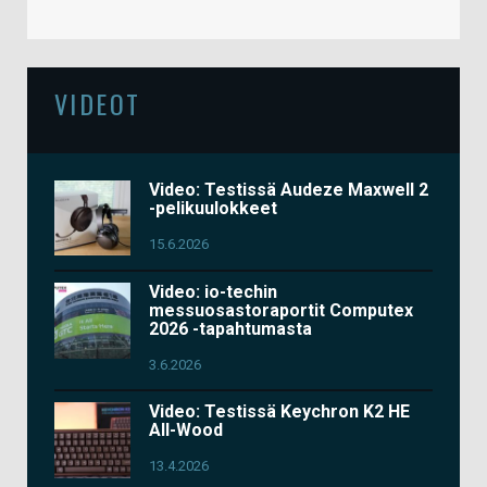
VIDEOT
Video: Testissä Audeze Maxwell 2
-pelikuulokkeet
15.6.2026
Video: io-techin
messuosastoraportit Computex
2026 -tapahtumasta
3.6.2026
Video: Testissä Keychron K2 HE
All-Wood
13.4.2026