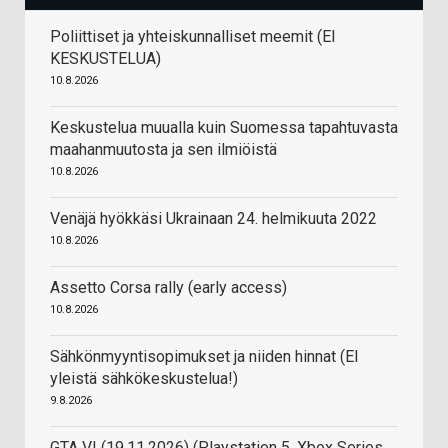
Poliittiset ja yhteiskunnalliset meemit (EI
KESKUSTELUA)
10.8.2026
Keskustelua muualla kuin Suomessa tapahtuvasta
maahanmuutosta ja sen ilmiöistä
10.8.2026
Venäjä hyökkäsi Ukrainaan 24. helmikuuta 2022
10.8.2026
Assetto Corsa rally (early access)
10.8.2026
Sähkönmyyntisopimukset ja niiden hinnat (EI
yleistä sähkökeskustelua!)
9.8.2026
GTA VI (19.11.2026) (Playstation 5, Xbox Series