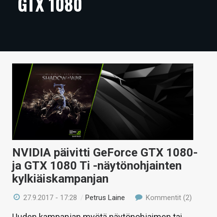
GTX 1080
ARTIKKELIT
VIDEOT
TECHBBS
TIETOA
HINTA.FI
KAUPPA
VAIHDA TEEMA
NVIDIA päivitti GeForce GTX 1080-
ja GTX 1080 Ti -näytönohjainten
kylkiäiskampanjan
HAKU
27.9.2017 - 17:28
/
Petrus Laine
Kommentit (2)
Uuden kampanjan myötä näytönohjaimen tai