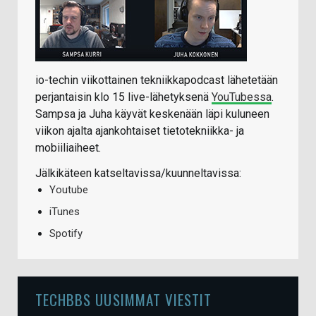
io-techin viikottainen tekniikkapodcast lähetetään
perjantaisin klo 15 live-lähetyksenä
YouTubessa
.
Sampsa ja Juha käyvät keskenään läpi kuluneen
viikon ajalta ajankohtaiset tietotekniikka- ja
mobiiliaiheet.
Jälkikäteen katseltavissa/kuunneltavissa:
Youtube
iTunes
Spotify
TECHBBS UUSIMMAT VIESTIT