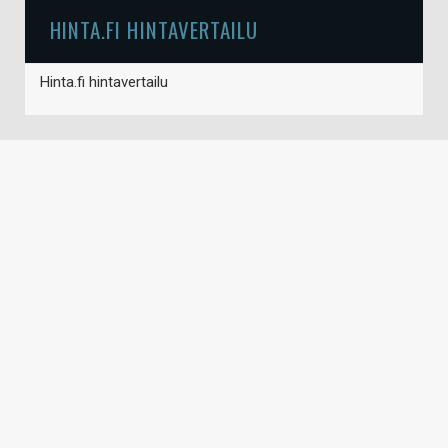
HINTA.FI HINTAVERTAILU
Hinta.fi hintavertailu