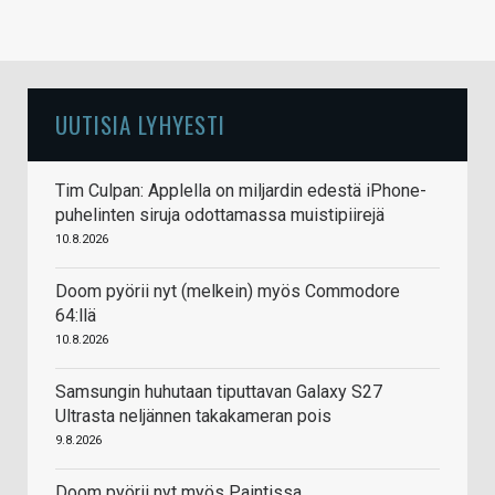
UUTISIA LYHYESTI
Tim Culpan: Applella on miljardin edestä iPhone-
puhelinten siruja odottamassa muistipiirejä
10.8.2026
Doom pyörii nyt (melkein) myös Commodore
64:llä
10.8.2026
Samsungin huhutaan tiputtavan Galaxy S27
Ultrasta neljännen takakameran pois
9.8.2026
Doom pyörii nyt myös Paintissa